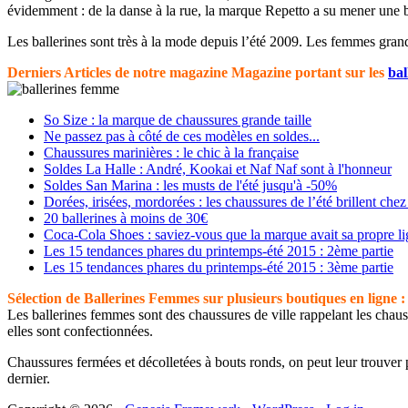
évidemment : de la danse à la rue, la marque Repetto a su mener une b
Les ballerines sont très à la mode depuis l’été 2009. Les femmes grande
Derniers Articles de notre magazine Magazine portant sur les
bal
So Size : la marque de chaussures grande taille
Ne passez pas à côté de ces modèles en soldes...
Chaussures marinières : le chic à la française
Soldes La Halle : André, Kookai et Naf Naf sont à l'honneur
Soldes San Marina : les musts de l'été jusqu'à -50%
Dorées, irisées, mordorées : les chaussures de l’été brillent
20 ballerines à moins de 30€
Coca-Cola Shoes : saviez-vous que la marque avait sa propre li
Les 15 tendances phares du printemps-été 2015 : 2ème partie
Les 15 tendances phares du printemps-été 2015 : 3ème partie
Sélection de Ballerines Femmes sur plusieurs boutiques en ligne :
Les ballerines femmes sont des chaussures de ville rappelant les chauss
elles sont confectionnées.
Chaussures fermées et décolletées à bouts ronds, on peut leur trouver 
dernier.