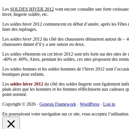
Les
SOLDES HIVER 2012
vont encore connaître une forte croissanc
hiver, lingerie soldée, etc.
Les soldes hiver 2012 commencent en début d’année, après les Fêtes (No
faire des repérages.
Les
soldes hiver 2012
du côté des chaussures démarrent autour de – 40 
chaussures datant d’il y a une saison ou deux.
Les soldes vêtements en cet hiver 2012 sont très forts sur des sites 
-40% et -60%. Alors, pendant les soldes, ces sites proposent des remis
Les soldes femmes et les soldes hommes de l’hiver 2012 sont l’occasion
boutiques pour enfants.
Les
soldes hiver 2012
du côté des soldes lingerie sont également intére
plain alors que les hommes et les femmes réfléchissent aux cadeaux qu’
point nommé.
Primary
Copyright © 2026 ·
Genesis Framework
·
WordPress
·
Log in
Sidebar
En poursuivant votre navigation sur ce site, vous acceptez l’utilisatio