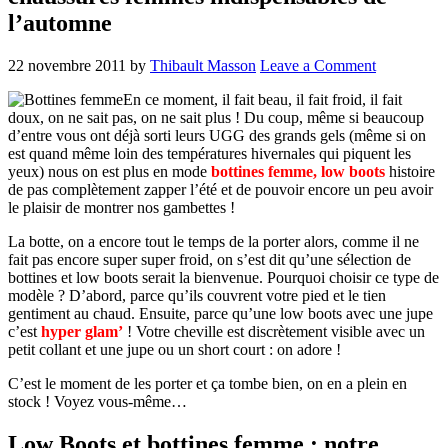
l’automne
22 novembre 2011
by
Thibault Masson
Leave a Comment
En ce moment, il fait beau, il fait froid, il fait
doux, on ne sait pas, on ne sait plus ! Du coup, même si beaucoup
d’entre vous ont déjà sorti leurs UGG des grands gels (même si on
est quand même loin des températures hivernales qui piquent les
yeux) nous on est plus en mode
bottines femme, low boots
histoire
de pas complètement zapper l’été et de pouvoir encore un peu avoir
le plaisir de montrer nos gambettes !
La botte, on a encore tout le temps de la porter alors, comme il ne
fait pas encore super super froid, on s’est dit qu’une sélection de
bottines et low boots serait la bienvenue. Pourquoi choisir ce type de
modèle ? D’abord, parce qu’ils couvrent votre pied et le tien
gentiment au chaud. Ensuite, parce qu’une low boots avec une jupe
c’est
hyper glam’
! Votre cheville est discrètement visible avec un
petit collant et une jupe ou un short court : on adore !
C’est le moment de les porter et ça tombe bien, on en a plein en
stock ! Voyez vous-même…
Low Boots et bottines femme : notre