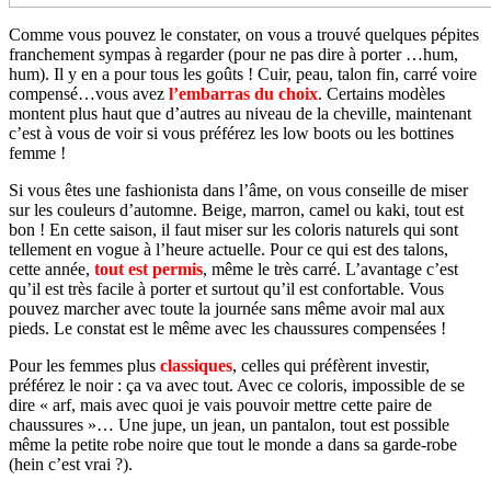
Comme vous pouvez le constater, on vous a trouvé quelques pépites
franchement sympas à regarder (pour ne pas dire à porter …hum,
hum). Il y en a pour tous les goûts ! Cuir, peau, talon fin, carré voire
compensé…vous avez
l’embarras du choix
. Certains modèles
montent plus haut que d’autres au niveau de la cheville, maintenant
c’est à vous de voir si vous préférez les low boots ou les bottines
femme !
Si vous êtes une fashionista dans l’âme, on vous conseille de miser
sur les couleurs d’automne. Beige, marron, camel ou kaki, tout est
bon ! En cette saison, il faut miser sur les coloris naturels qui sont
tellement en vogue à l’heure actuelle. Pour ce qui est des talons,
cette année,
tout est permis
, même le très carré. L’avantage c’est
qu’il est très facile à porter et surtout qu’il est confortable. Vous
pouvez marcher avec toute la journée sans même avoir mal aux
pieds. Le constat est le même avec les chaussures compensées !
Pour les femmes plus
classiques
, celles qui préfèrent investir,
préférez le noir : ça va avec tout. Avec ce coloris, impossible de se
dire « arf, mais avec quoi je vais pouvoir mettre cette paire de
chaussures »… Une jupe, un jean, un pantalon, tout est possible
même la petite robe noire que tout le monde a dans sa garde-robe
(hein c’est vrai ?).