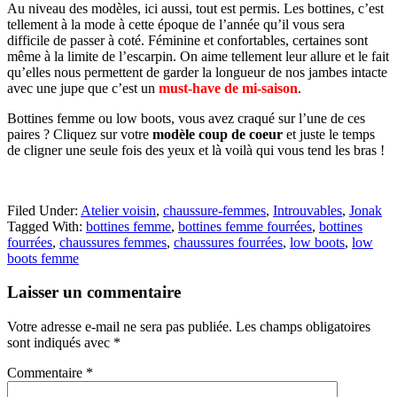
Au niveau des modèles, ici aussi, tout est permis. Les bottines, c’est
tellement à la mode à cette époque de l’année qu’il vous sera
difficile de passer à coté. Féminine et confortables, certaines sont
même à la limite de l’escarpin. On aime tellement leur allure et le fait
qu’elles nous permettent de garder la longueur de nos jambes intacte
avec une jupe que c’est un
must-have de mi-saison
.
Bottines femme ou low boots, vous avez craqué sur l’une de ces
paires ? Cliquez sur votre
modèle coup de coeur
et juste le temps
de cligner une seule fois des yeux et là voilà qui vous tend les bras !
Filed Under:
Atelier voisin
,
chaussure-femmes
,
Introuvables
,
Jonak
Tagged With:
bottines femme
,
bottines femme fourrées
,
bottines
fourrées
,
chaussures femmes
,
chaussures fourrées
,
low boots
,
low
boots femme
Reader
Laisser un commentaire
Interactions
Votre adresse e-mail ne sera pas publiée.
Les champs obligatoires
sont indiqués avec
*
Commentaire
*