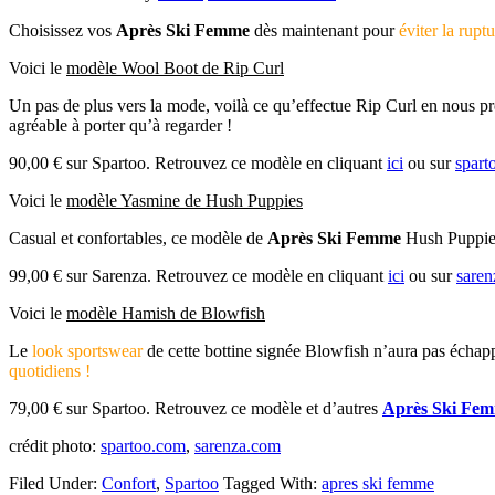
Choisissez vos
Après Ski Femme
dès maintenant pour
éviter la rupt
Voici le
modèle Wool Boot de Rip Curl
Un pas de plus vers la mode, voilà ce qu’effectue Rip Curl en nous prop
agréable à porter qu’à regarder !
90,00 € sur Spartoo. Retrouvez ce modèle en cliquant
ici
ou sur
spart
Voici le
modèle Yasmine de Hush Puppies
Casual et confortables, ce modèle de
Après Ski Femme
Hush Puppies 
99,00 € sur Sarenza. Retrouvez ce modèle en cliquant
ici
ou sur
saren
Voici le
modèle Hamish de Blowfish
Le
look sportswear
de cette bottine signée Blowfish n’aura pas échap
quotidiens !
79,00 € sur Spartoo. Retrouvez ce modèle et d’autres
Après Ski Fe
crédit photo:
spartoo.com
,
sarenza.com
Filed Under:
Confort
,
Spartoo
Tagged With:
apres ski femme