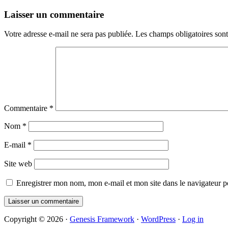
Reader
Laisser un commentaire
Interactions
Votre adresse e-mail ne sera pas publiée.
Les champs obligatoires son
Commentaire
*
Nom
*
E-mail
*
Site web
Enregistrer mon nom, mon e-mail et mon site dans le navigateur
Primary
Copyright © 2026 ·
Genesis Framework
·
WordPress
·
Log in