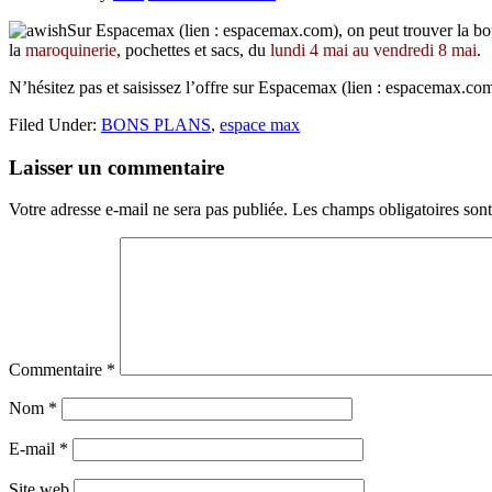
Sur Espacemax (lien : espacemax.com), on peut trouver la bou
la
maroquinerie
,
pochettes et sacs, du
lundi 4 mai au vendredi 8 mai
.
N’hésitez pas et saisissez l’offre sur Espacemax (lien : espacemax.com
Filed Under:
BONS PLANS
,
espace max
Reader
Laisser un commentaire
Interactions
Votre adresse e-mail ne sera pas publiée.
Les champs obligatoires son
Commentaire
*
Nom
*
E-mail
*
Site web