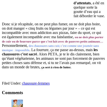
d’attentats
, a été en
quelque sorte la
goutte d’eau qui a
fait déborder le vase.
Donc si je récapitule, on ne peut plus fumer, on ne doit plus boire,
on doit manger « cinq fruits ou légumes par jour » – ce qui est
incompatible avec mon addiction aux pizzas, faire du sport, ce qui
est également incompatible avec ma fainéantise,
on ne doit plus porter
de cuir ou de fourrure parce que c’est fait avec de pauvres petits animaux…
Personnellement,
des chaussures sans cuir, c’est comme une journée sans
. La fourrure, ça me passe au-dessus, mais
les
musique : impossible
chaussures c’est sacré
. Alors PETA, je te le dis clairement, bien
qu’étant végétarienne, les animaux ne sont pas forcement de pauvres
petites choses sans défense et, si tu ne l’avais pas remarqué, on vit
dans un monde de brutes,
ça sert à rien de lutter.
Filed Under:
chaussure-femmes
Reader
Comments
Interactions