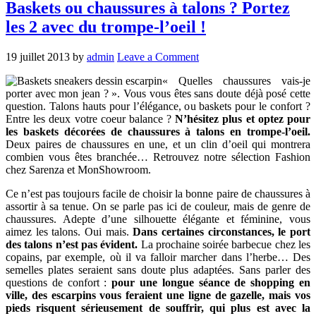
Baskets ou chaussures à talons ? Portez
les 2 avec du trompe-l’oeil !
19 juillet 2013
by
admin
Leave a Comment
« Quelles chaussures vais-je
porter avec mon jean ? ». Vous vous êtes sans doute déjà posé cette
question. Talons hauts pour l’élégance, ou baskets pour le confort ?
Entre les deux votre coeur balance ?
N’hésitez plus et optez pour
les baskets décorées de chaussures à talons en trompe-l’oeil.
Deux paires de chaussures en une, et un clin d’oeil qui montrera
combien vous êtes branchée… Retrouvez notre sélection Fashion
chez Sarenza et MonShowroom.
Ce n’est pas toujours facile de choisir la bonne paire de chaussures à
assortir à sa tenue. On se parle pas ici de couleur, mais de genre de
chaussures. Adepte d’une silhouette élégante et féminine, vous
aimez les talons. Oui mais.
Dans certaines circonstances, le port
des talons n’est pas évident.
La prochaine soirée barbecue chez les
copains, par exemple, où il va falloir marcher dans l’herbe… Des
semelles plates seraient sans doute plus adaptées. Sans parler des
questions de confort :
pour une longue séance de shopping en
ville, des escarpins vous feraient une ligne de gazelle, mais vos
pieds risquent sérieusement de souffrir, qui plus est avec la