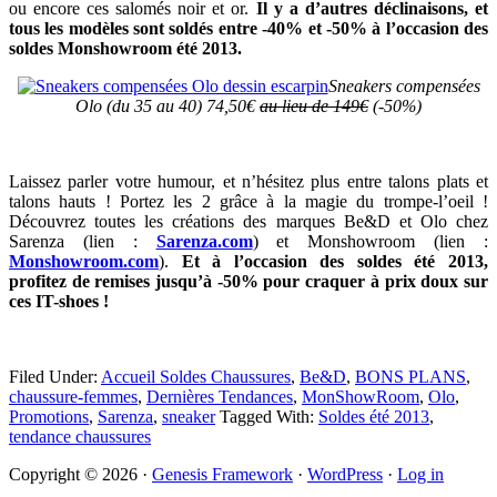
ou encore ces salomés noir et or.
Il y a d’autres déclinaisons, et
tous les modèles sont soldés entre -40% et -50% à l’occasion des
soldes Monshowroom été 2013.
Sneakers compensées
Olo (du 35 au 40) 74,50€
au lieu de 149€
(-50%)
Laissez parler votre humour, et n’hésitez plus entre talons plats et
talons hauts ! Portez les 2 grâce à la magie du trompe-l’oeil !
Découvrez toutes les créations des marques Be&D et Olo chez
Sarenza (lien :
Sarenza.com
) et Monshowroom (lien :
Monshowroom.com
).
Et à l’occasion des soldes été 2013,
profitez de remises jusqu’à -50% pour craquer à prix doux sur
ces IT-shoes !
Filed Under:
Accueil Soldes Chaussures
,
Be&D
,
BONS PLANS
,
chaussure-femmes
,
Dernières Tendances
,
MonShowRoom
,
Olo
,
Promotions
,
Sarenza
,
sneaker
Tagged With:
Soldes été 2013
,
tendance chaussures
Primary
Copyright © 2026 ·
Genesis Framework
·
WordPress
·
Log in