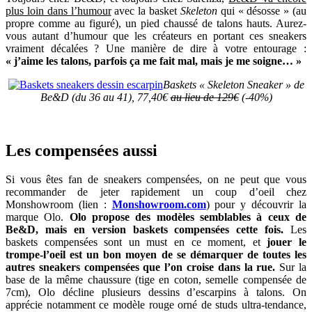
plus loin dans l’humour
avec la basket
Skeleton
qui « désosse » (au
propre comme au figuré), un pied chaussé de talons hauts. Aurez-
vous autant d’humour que les créateurs en portant ces sneakers
vraiment décalées ? Une manière de dire à votre entourage :
« j’aime les talons, parfois ça me fait mal, mais je me soigne… »
Baskets « Skeleton Sneaker » de
Be&D (du 36 au 41), 77,40€
au lieu de 129€
(-40%)
Les compensées aussi
Si vous êtes fan de sneakers compensées, on ne peut que vous
recommander de jeter rapidement un coup d’oeil chez
Monshowroom (lien :
Monshowroom.com
) pour y découvrir la
marque Olo.
Olo propose des modèles semblables à ceux de
Be&D, mais en version baskets compensées cette fois.
Les
baskets compensées sont un must en ce moment, et
jouer le
trompe-l’oeil est un bon moyen de se démarquer de toutes les
autres sneakers compensées que l’on croise dans la rue.
Sur la
base de la même chaussure (tige en coton, semelle compensée de
7cm), Olo décline plusieurs dessins d’escarpins à talons. On
apprécie notamment ce modèle rouge orné de studs ultra-tendance,