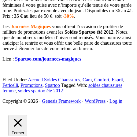
féminines à votre guise avec n’importe qu’elle tenue de votre garde
robe. Portez-les par exemple avec du jean. Disponibles du 36 au 41.
Prix :
35 €
au lieu de 50 €, soit
-30%
.
Les
Journées Magiques
vous offrent l’occasion de profiter de
milliers de promotions avant les
Soldes Spartoo été 2012
. Notez
que de nombreux modèles d’hiver sont remisés. Vous pourrez ainsi
anticiper la rentrée et vous offrir une belle paire de chaussures toute
neuve à étrenner lors de votre retour au bureau.
Lien :
Spartoo.com/journees-magiques
Filed Under:
Accueil Soldes Chaussures
,
Cara
,
Confort
,
Esprit
,
Fericelli
,
Promotions
,
Spartoo
Tagged With:
soldes chaussures
femme
,
soldes spartoo été 2012
Primary
Copyright © 2026 ·
Genesis Framework
·
WordPress
·
Log in
Sidebar
Fermer