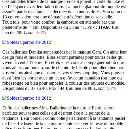
Ces sandales Minka de la marque Fericelli jouent la carte du luxe et
de l’élégance avec leur talon doré. La touche glamour du modèle est
assurée par la rose fantaisie décorée de chaînons dorés. Son talon de
13 cm vous donnera une démarche très féminine et sensuelle.
Toutefois, pour votre confort, la cambrure est atténuée par une
plateforme de 4 cm. Disponibles du 38 au 41. Prix :
119,60 €
au
lieu de 299 €, soit
-60%
.
Ces ballerines Danika sont signées par la marque Cara. On aime leur
design frais et moderne. Elles seront parfaites pour toutes celles qui
vivent à cent à l’heure. En effet, elles vous accompagneront où que
vous alliez : au bureau, sur le chemin de l’école pour aller chercher
vos enfants ainsi que dans toutes vos virées shopping. Vous pouvez
aussi bien les porter avec un jean qu’avec un pantalon (ou jupe ou
robe) rouge ou bleu pour rappeler la couleur des rayures du modèle.
Disponibles du 37 au 40. Prix :
44 €
au lieu de 88 €, soit
-50%
.
Enfin ces ballerines Alma Ballerina de la marque Esprit seront
parfaites pour toutes celles qui désirent être à la pointe de la
tendance. Leur couleur corail colle parfaitement à la tendance pastel
de l’été. Le liseré de la chaussure contraste avec le reste du modèle
grâce à ses imprimés fleurs. Vous associerez ces ballerines ultra