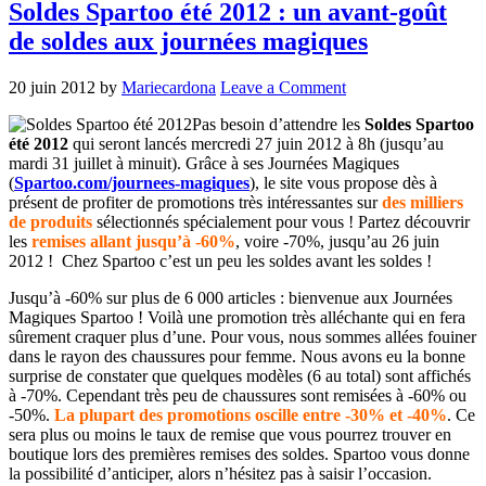
Soldes Spartoo été 2012 : un avant-goût
de soldes aux journées magiques
20 juin 2012
by
Mariecardona
Leave a Comment
Pas besoin d’attendre les
Soldes Spartoo
été 2012
qui seront lancés mercredi 27 juin 2012 à 8h (jusqu’au
mardi 31 juillet à minuit). Grâce à ses Journées Magiques
(
Spartoo.com/journees-magiques
), le site vous propose dès à
présent de profiter de promotions très intéressantes sur
des milliers
de produits
sélectionnés spécialement pour vous ! Partez découvrir
les
remises allant jusqu’à -60%
, voire -70%, jusqu’au 26 juin
2012 ! Chez Spartoo c’est un peu les soldes avant les soldes !
Jusqu’à -60% sur plus de 6 000 articles : bienvenue aux Journées
Magiques Spartoo ! Voilà une promotion très alléchante qui en fera
sûrement craquer plus d’une. Pour vous, nous sommes allées fouiner
dans le rayon des chaussures pour femme. Nous avons eu la bonne
surprise de constater que quelques modèles (6 au total) sont affichés
à -70%. Cependant très peu de chaussures sont remisées à -60% ou
-50%.
La plupart des promotions oscille entre -30% et -40%
. Ce
sera plus ou moins le taux de remise que vous pourrez trouver en
boutique lors des premières remises des soldes. Spartoo vous donne
la possibilité d’anticiper, alors n’hésitez pas à saisir l’occasion.