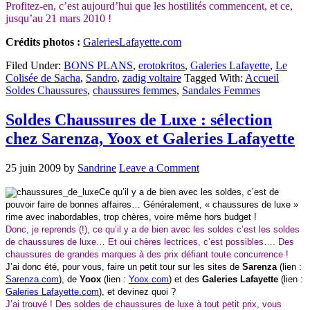
Profitez-en, c’est aujourd’hui que les hostilités commencent, et ce,
jusqu’au 21 mars 2010 !
Crédits photos :
GaleriesLafayette.com
Filed Under:
BONS PLANS
,
erotokritos
,
Galeries Lafayette
,
Le
Colisée de Sacha
,
Sandro
,
zadig voltaire
Tagged With:
Accueil
Soldes Chaussures
,
chaussures femmes
,
Sandales Femmes
Soldes Chaussures de Luxe : sélection
chez Sarenza, Yoox et Galeries Lafayette
25 juin 2009
by
Sandrine
Leave a Comment
Ce qu’il y a de bien avec les soldes, c’est de
pouvoir faire de bonnes affaires… Généralement, « chaussures de luxe »
rime avec inabordables, trop chères, voire même hors budget !
Donc, je reprends (!), ce qu’il y a de bien avec les soldes c’est les soldes
de chaussures de luxe… Et oui chères lectrices, c’est possibles…. Des
chaussures de grandes marques à des prix défiant toute concurrence !
J’ai donc été, pour vous, faire un petit tour sur les sites de
Sarenza
(lien :
Sarenza.com
), de
Yoox
(lien :
Yoox.com
) et des
Galeries
Lafayette
(lien :
Galeries Lafayette.com
), et devinez quoi ?
J’ai trouvé ! Des soldes de chaussures de luxe à tout petit prix, vous