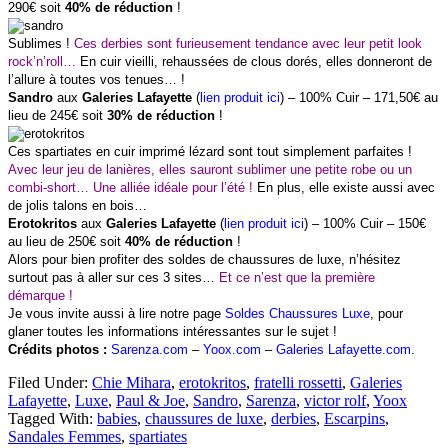
290€ soit
40% de réduction
!
Sublimes !
Ces derbies sont furieusement tendance avec leur petit look
rock’n’roll…
En cuir vieilli, rehaussées de clous dorés, elles donneront de
l’allure à toutes vos tenues… !
Sandro
aux
Galeries Lafayette
(
lien produit ici
) – 100% Cuir – 171,50€ au
lieu de 245€ soit
30% de réduction
!
Ces spartiates en cuir imprimé lézard sont tout simplement parfaites !
Avec leur jeu de lanières, elles sauront sublimer une petite robe ou un
combi-short… Une alliée idéale pour l’été !
En plus, elle existe aussi avec
de jolis talons en bois…
Erotokritos
aux
Galeries Lafayette
(
lien produit ici
) – 100% Cuir – 150€
au lieu de 250€ soit
40% de réduction
!
Alors pour bien profiter des soldes de chaussures de luxe, n’hésitez
surtout pas à aller sur ces 3 sites…
Et ce n’est que la première
démarque !
Je vous invite aussi à lire notre page
Soldes Chaussures Luxe
, pour
glaner toutes les informations intéressantes sur le sujet !
Crédits photos :
Sarenza.com
–
Yoox.com
–
Galeries Lafayette.com
.
Filed Under:
Chie Mihara
,
erotokritos
,
fratelli rossetti
,
Galeries
Lafayette
,
Luxe
,
Paul & Joe
,
Sandro
,
Sarenza
,
victor rolf
,
Yoox
Tagged With:
babies
,
chaussures de luxe
,
derbies
,
Escarpins
,
Sandales Femmes
,
spartiates