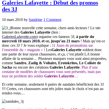
Galeries Lafayette : Début des promos
des 3J
10 mars 2010
by
Sandrine
1 Comment
Bonne nouvelle cette semaine, chers amis lecteurs ! Le site
internet des
Galeries Lafayette
(lien :
GaleriesLafayette.com
) organise ces fameux 3J,
à partir du
mercredi 10 mars 2010, et ce, jusqu’au 21 mars
! Mais qu’est-ce
donc ces 3J ? Je vous explique :
11 Jours de promotions sur
l’ensemble du « magasin » !
Les
Galeries Lafayette
soldent donc
une partie de leur rayon chaussures, et ça, c’est plutôt LA bonne
affaire de la semaine… Plusieurs marques vous sont ainsi proposées,
comme
Sandro
,
Zadig & Voltaire, Erotokritos, Le Colisée de
Sacha
ou encore des créations
Galeries Lafayette
.
Plus d’une
centaine de modèles de chaussures vous sont présentés, mais pas
tous ne profitent des
soldes
Galeries Lafayette
…
Et cette semaine, seulement 6 paires de sandales bénéficient des 3J
!!! Certes, ces chaussures sont très jolies mais le choix n’est pas au
rendez-vous…