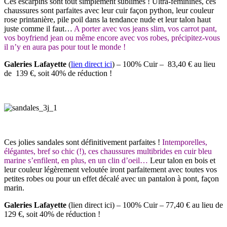
Ces escarpins sont tout simplement sublimes ! Ultra-féminines, ces
chaussures sont parfaites avec leur cuir façon python, leur couleur
rose printanière, pile poil dans la tendance nude et leur talon haut
juste comme il faut…
A porter avec vos jeans slim, vos carrot pant,
vos boyfriend jean ou même encore avec vos robes, précipitez-vous
il n’y en aura pas pour tout le monde !
Galeries Lafayette
(
lien direct ici
) – 100% Cuir – 83,40 € au lieu
de 139 €, soit 40% de réduction !
Ces jolies sandales sont définitivement parfaites !
Intemporelles,
élégantes, bref so chic (!), ces chaussures multibrides en cuir bleu
marine s’enfilent, en plus, en un clin d’oeil…
Leur talon en bois et
leur couleur légèrement veloutée iront parfaitement avec toutes vos
petites robes ou pour un effet décalé avec un pantalon à pont, façon
marin.
Galeries Lafayette
(lien direct ici) – 100% Cuir – 77,40 € au lieu de
129 €, soit 40% de réduction !