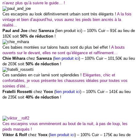
n’avez plus qu’à suivre le guide… !
Ces escarpins au look définitivement urbain sont très élégants !
A la fois
vintage et bien d’aujourd’hui, vous aurez les pieds bien ancrés à la
réalité…
Paul and Joe
chez
Sarenza
(lien produit ici) – 100% Cuir – 91€ au lieu de
182€ soit
50% de réduction
!
Ces babies montées sur talons hauts sont du plus bel effet !
A bouts
ouverts sur le devant, elles ne sont qu’élégance et raffinement…
Chie Mihara
chez
Sarenza
(
lien produit ici
) – 100% Cuir – 101,50€ au lieu
de 203€ soit
50% de réduction
!
Ces sandales en cuir lamé sont splendides !
Elégantes, chic et
confortables, je vous présente les chaussures idéales pour toutes vos
soirées d’été…
Fratelli Rossetti
chez
Yoox
(
lien produit ici
) – 100% Cuir – 141€ au lieu
de 235€ soit
40% de réduction
!
Ces escarpins vous emmèneront au bout de la nuit, à pas de loup, les
pieds masqués !
Viktor & Rolf
chez
Yoox
(
lien produit ici
) – 100% Cuir – 175€ au lieu de