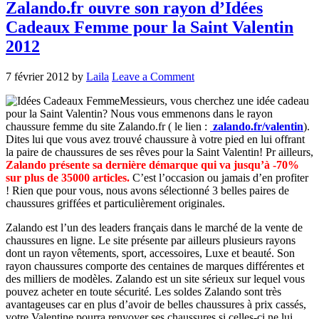
Zalando.fr ouvre son rayon d’Idées
Cadeaux Femme pour la Saint Valentin
2012
7 février 2012
by
Laila
Leave a Comment
Messieurs, vous cherchez une idée cadeau
pour la Saint Valentin? Nous vous emmenons dans le rayon
chaussure femme du site Zalando.fr ( le lien :
zalando.fr/valentin
).
Dites lui que vous avez trouvé chaussure à votre pied en lui offrant
la paire de chaussures de ses rêves pour la Saint Valentin! Pr ailleurs,
Zalando présente sa dernière démarque qui va jusqu’à -70%
sur
plus de 35000 articles.
C’est l’occasion ou jamais d’en profiter
! Rien que pour vous, nous avons sélectionné 3 belles paires de
chaussures griffées et particulièrement originales.
Zalando est l’un des leaders français dans le marché de la vente de
chaussures en ligne. Le site présente par ailleurs plusieurs rayons
dont un rayon vêtements, sport, accessoires, Luxe et beauté. Son
rayon chaussures comporte des centaines de marques différentes et
des milliers de modèles. Zalando est un site sérieux sur lequel vous
pouvez acheter en toute sécurité. Les soldes Zalando sont très
avantageuses car en plus d’avoir de belles chaussures à prix cassés,
votre Valentine pourra renvoyer ses chaussures si celles-ci ne lui