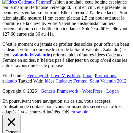
Fashion à souhait, cette bottine est signée
par la marque Berlinoise Fersengold. Tout en cuir, elle présente un
beau revers en fausse fourrure. Elle se ferme à l’aide de lacets. Son
talon aiguille mesure 11 cm et son plateau 2,5 cm pour atténuer la
courbure de la cheville. Votre Valentine Fashionista craquera
forcément pour cette bottine top tendance. Soldée à -60%, elle vaut
127,60 euros (du 36 au 41).
C’est le moment ou jamais de profiter des soldes pour offrir un beau
cadeau à votre amoureuse le soir de la Saint Valentin. Zalando ( le
lien :
zalando.fr/valentin
) referme plein d’autres Idées Cadeaux
Femme en soldes, n’hésitez pas à aller jeter un coup d’oeil dans les
autres rayons que le site propose !
Filed Under:
Fersengold
,
Love Moschino
,
Luxe
,
Promotions
,
zalando
Tagged With:
Idées Cadeaux Femme
,
Saint Valentin 2012
Primary
Copyright © 2026 ·
Genesis Framework
·
WordPress
·
Log in
Sidebar
En poursuivant votre navigation sur ce site, vous acceptez
l’utilisation de cookies pour vous proposer des services et offres
adaptés à vos centres d’intérêts.
OK
en savoir +
Fermer