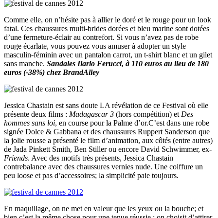
Comme elle, on n’hésite pas à allier le doré et le rouge pour un look
fatal. Ces chaussures multi-brides dorées et bleu marine sont dotées
d’une fermeture-éclair au contrefort. Si vous n’avez pas de robe
rouge écarlate, vous pouvez vous amuser à adopter un style
masculin-féminin avec un pantalon carrot, un t-shirt blanc et un gilet
sans manche.
Sandales Ilario Ferucci, à 110 euros au lieu de 180
euros (-38%) chez BrandAlley
Jessica Chastain est sans doute LA révélation de ce Festival où elle
présente deux films :
Madagascar 3
(hors compétition) et
Des
hommes sans loi
, en course pour la Palme d’or.C’est dans une robe
signée Dolce & Gabbana et des chaussures Ruppert Sanderson que
la jolie rousse a présenté le film d’animation, aux côtés (entre autres)
de Jada Pinkett Smith, Ben Stiller ou encore David Schwimmer, ex-
Friends
. Avec des motifs très présents, Jessica Chastain
contrebalance avec des chaussures vernies nude. Une coiffure un
peu loose et pas d’accessoires; la simplicité paie toujours.
En maquillage, on ne met en valeur que les yeux ou la bouche; et
bien c’est la même chose pour une tenue réussie : on choisit d’attirer