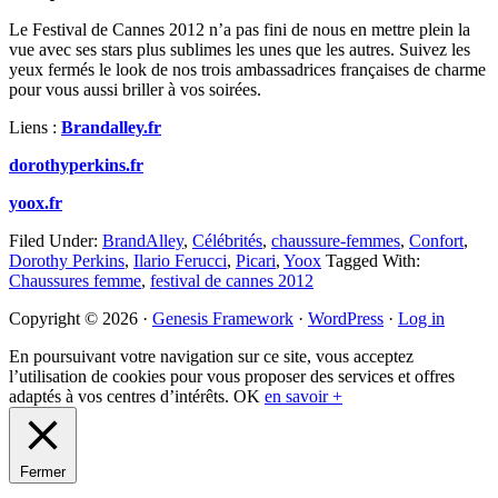
Le Festival de Cannes 2012 n’a pas fini de nous en mettre plein la
vue avec ses stars plus sublimes les unes que les autres. Suivez les
yeux fermés le look de nos trois ambassadrices françaises de charme
pour vous aussi briller à vos soirées.
Liens :
Brandalley.fr
dorothyperkins.fr
yoox.fr
Filed Under:
BrandAlley
,
Célébrités
,
chaussure-femmes
,
Confort
,
Dorothy Perkins
,
Ilario Ferucci
,
Picari
,
Yoox
Tagged With:
Chaussures femme
,
festival de cannes 2012
Primary
Copyright © 2026 ·
Genesis Framework
·
WordPress
·
Log in
Sidebar
En poursuivant votre navigation sur ce site, vous acceptez
l’utilisation de cookies pour vous proposer des services et offres
adaptés à vos centres d’intérêts.
OK
en savoir +
Fermer