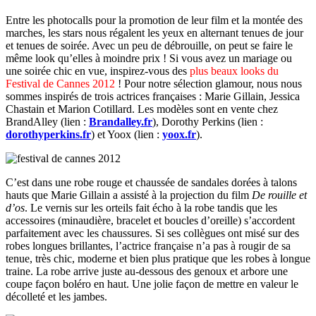
Entre les photocalls pour la promotion de leur film et la montée des
marches, les stars nous régalent les yeux en alternant tenues de jour
et tenues de soirée. Avec un peu de débrouille, on peut se faire le
même look qu’elles à moindre prix ! Si vous avez un mariage ou
une soirée chic en vue, inspirez-vous des
plus beaux looks du
Festival de Cannes 2012
! Pour notre sélection glamour, nous nous
sommes inspirés de trois actrices françaises : Marie Gillain, Jessica
Chastain et Marion Cotillard. Les modèles sont en vente chez
BrandAlley (lien :
Brandalley.fr
), Dorothy Perkins (lien :
dorothyperkins.fr
) et Yoox (lien :
yoox.fr
).
C’est dans une robe rouge et chaussée de sandales dorées à talons
hauts que Marie Gillain a assisté à la projection du film
De rouille et
d’os
. Le vernis sur les orteils fait écho à la robe tandis que les
accessoires (minaudière, bracelet et boucles d’oreille) s’accordent
parfaitement avec les chaussures. Si ses collègues ont misé sur des
robes longues brillantes, l’actrice française n’a pas à rougir de sa
tenue, très chic, moderne et bien plus pratique que les robes à longue
traine. La robe arrive juste au-dessous des genoux et arbore une
coupe façon boléro en haut. Une jolie façon de mettre en valeur le
décolleté et les jambes.