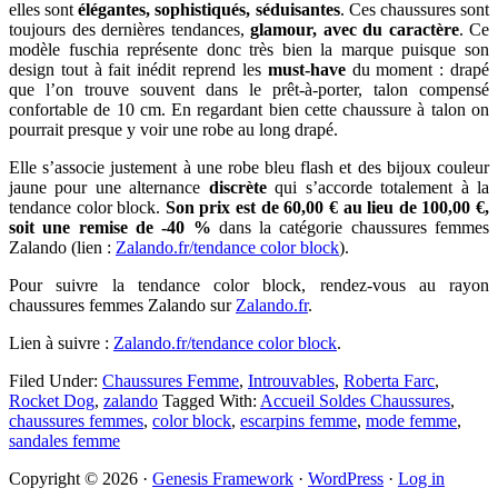
elles sont
élégantes, sophistiqués, séduisantes
. Ces chaussures sont
toujours des dernières tendances,
glamour, avec du caractère
. Ce
modèle fuschia représente donc très bien la marque puisque son
design tout à fait inédit reprend les
must-have
du moment : drapé
que l’on trouve souvent dans le prêt-à-porter, talon compensé
confortable de 10 cm. En regardant bien cette chaussure à talon on
pourrait presque y voir une robe au long drapé.
Elle s’associe justement à une robe bleu flash et des bijoux couleur
jaune pour une alternance
discrète
qui s’accorde totalement à la
tendance color block.
Son prix est de 60,00 € au lieu de 100,00 €,
soit une remise de -40 %
dans la catégorie chaussures femmes
Zalando (lien :
Zalando.fr/tendance color block
).
Pour suivre la tendance color block, rendez-vous au rayon
chaussures femmes Zalando sur
Zalando.fr
.
Lien à suivre :
Zalando.fr/tendance color block
.
Filed Under:
Chaussures Femme
,
Introuvables
,
Roberta Farc
,
Rocket Dog
,
zalando
Tagged With:
Accueil Soldes Chaussures
,
chaussures femmes
,
color block
,
escarpins femme
,
mode femme
,
sandales femme
Primary
Copyright © 2026 ·
Genesis Framework
·
WordPress
·
Log in