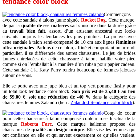
tendance color block
Commençons
avec cette sandale à talons jaune signée
Rocket Dog
. Cette marque,
de par la
qualité de ses matières
sait s’inscrire dans la durée grâce
au
travail bien fait
, assorti d’un artisanat ancestral aux looks
suivants toujours les tendances les plus pointues. La preuve avec
cette sandale à talon semi-compensé de 10 cm aux lignes
féminines
ultra originales
. Parlons de ce talon, affiné et comportant un arrondi
particulier, il se différencie des autres chaussures. Le jeu de brides
jaunes entrelacées de cette chaussure à talon, habille votre pied
comme si on l’emballait à la manière d’un ruban pour papier cadeau.
Cette sandale à la Katy Perry rendra beaucoup de femmes jalouses
autour de vous.
Elle se porte avec une jupe bleu et un top vert pomme flashy pour
un total look tendance color block.
Son prix est de 35,40 € au lieu
de 59,00 €, soit une réduction de -40 %
dans la catégorie des
chaussures femmes Zalando (lien :
Zalando.fr/tendance color block
).
Coup de coeur
pour cette chaussure à talon compensé couleur rose fuschia de la
marque
Roberta Farc
. Cette marque italienne propose des
chaussures de
qualité au design unique
. Elle vise les femmes qui
ont confiance en elle et qui savent exactement ce qu’elles veulent,