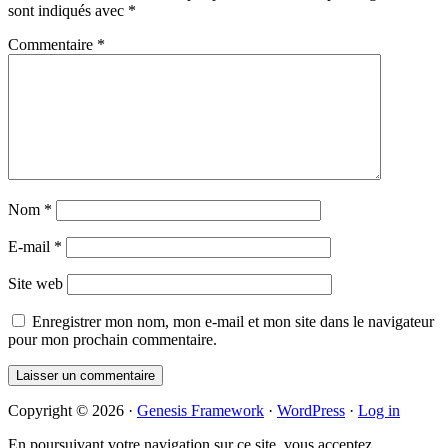
sont indiqués avec
*
Commentaire
*
Nom
*
E-mail
*
Site web
Enregistrer mon nom, mon e-mail et mon site dans le navigateur
pour mon prochain commentaire.
Primary
Copyright © 2026 ·
Genesis Framework
·
WordPress
·
Log in
Sidebar
En poursuivant votre navigation sur ce site, vous acceptez