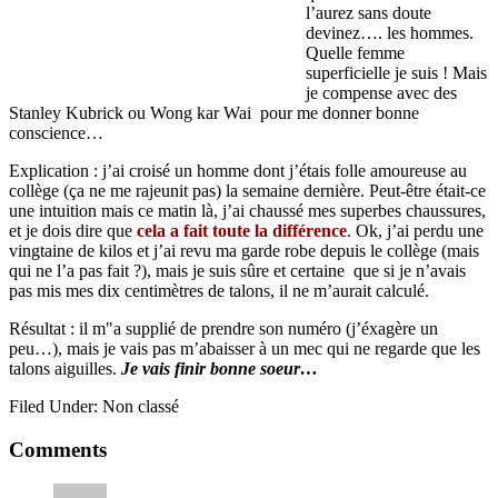
l’aurez sans doute
devinez…. les hommes.
Quelle femme
superficielle je suis ! Mais
je compense avec des
Stanley Kubrick ou Wong kar Wai pour me donner bonne
conscience…
Explication : j’ai croisé un homme dont j’étais folle amoureuse au
collège (ça ne me rajeunit pas) la semaine dernière. Peut-être était-ce
une intuition mais ce matin là, j’ai chaussé mes superbes chaussures,
et je dois dire que
cela a fait toute la différence
. Ok, j’ai perdu une
vingtaine de kilos et j’ai revu ma garde robe depuis le collège (mais
qui ne l’a pas fait ?), mais je suis sûre et certaine que si je n’avais
pas mis mes dix centimètres de talons, il ne m’aurait calculé.
Résultat : il m"a supplié de prendre son numéro (j’éxagère un
peu…), mais je vais pas m’abaisser à un mec qui ne regarde que les
talons aiguilles.
Je vais finir bonne soeur…
Filed Under: Non classé
Reader
Comments
Interactions