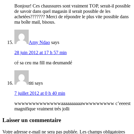
Bonjour! Ces chaussures sont vraiment TOP, serait-il possible
de savoir dans quel magasin il serait possible de les
achetées??????? Merci de répondre le plus vite possible dans
ma boîte mail, bisous.
Amy Ndao
says
28 juin 2012 at 17 h 57 min
cé sa ceu ma fill ma deumandé
titi
says
7 juillet 2012 at 0 h 40 min
wwwwwwwwwwwwwaaaaaaaaaawwwwwwwww c’eeeest
magnifique vraiment trés jolli
Laisser un commentaire
Votre adresse e-mail ne sera pas publiée.
Les champs obligatoires