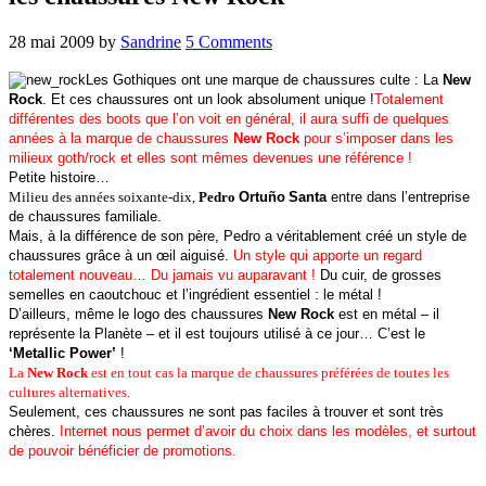
28 mai 2009
by
Sandrine
5 Comments
Les Gothiques ont une marque de chaussures culte : La
New
Rock
. Et ces chaussures
ont un look absolument unique !
Totalement
différentes des boots que l’on voit en général, il aura suffi de q
uelques
années à la marque de chaussures
New Rock
pour s’imposer dans les
milieux goth/rock et elles sont mêmes devenues une référence !
Petite histoire…
Milieu des années soixante-dix,
Pedro
Ortuño
Santa
entre dans l’entreprise
de chaussures familiale.
Mais, à la différence de son père, Pedro a véritablement créé un style de
chaussures grâce à un œil aiguisé.
Un style qui apporte un regard
totalement nouveau… Du jamais vu auparavant !
Du cuir, de grosses
semelles en caoutchouc et l’ingrédient essentiel : le métal !
D’ailleurs, même le logo des chaussures
New Rock
est en métal – il
représente la Planète – et il est toujours utilisé à ce jour…
C’est le
‘Metallic Power’
!
La
New Rock
est en tout cas la marque de chaussures préférées de toutes les
cultures alternatives.
Seulement, ces chaussures ne sont pas faciles à trouver et sont très
chères.
Internet nous permet d’avoir du choix dans les modèles, et surtout
de pouvoir bénéficier de promotions.