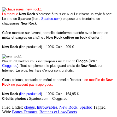
La marque
New Rock
s’adresse à tous ceux qui cultivent un style à part.
Le site de
Spartoo
(lien :
Spartoo.com
) propose une trentaine de
chaussures
New Rock
.
Crâne morbide sur l’avant, semelle plateforme crantée avec inserts en
métal et sangles en chaîne :
New Rock
cultive un look d’enfer !
New Rock
(lien produit ici) – 100% Cuir – 209 €.
Plus de 70 modèles vous sont proposés sur le site de
Cloggs
(lien :
Cloggs.eu
)
. Tout simplement le plus grand choix de
New Rock
sur
Internet.
En plus, les frais d’envoi sont gratuits.
Clous pointus, pentacle en métal et semelle Reactor :
ce modèle de
New
Rock
ne passent pas inaperçues.
New Rock
(
lien produit ici
) – 100% Cuir – 164,95 €.
Crédits photos :
Spartoo.com
–
Cloggs.eu
.
Filed Under:
cloggs
,
Introuvables
,
New Rock
,
Spartoo
Tagged
With:
Bottes Femmes
,
Bottines et Low-Boots