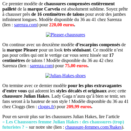
Ce premier modèle de
chaussures
compensées entièrement
pailleté
de la
marque Carvela
est absolument sublime. Soyez prête
à chausser près
de 16 centimètres de
talons
pour avoir des jambes
infiniment longues. Modèle disponible du 36 au 41 chez Sarenza
(lien :
sarenza.com
) pour
220,00 euros
.
On continue avec un deuxième modèle
d’escarpins compensés
de
la
marque Pleaser
pour un look
très séduisant
. Ce modèle n’est
pas pour celles qui ont le vertige car vous serez hissée sur
17
centimètres
de talons ! Modèle disponible du 36 au 42 chez
Sarenza (lien :
sarenza.com
) pour
75,00 euros
.
On termine avec ce dernier modèle
pour les plus extravagantes
d’entre vous
qui adorent les
styles décalés et originaux
avec cette
chaussure Julian Hakes
. Lady Gaga n’aura qu’à bien se tenir, ses
fans seront à la hauteur de son style ! Modèle disponible du 36 au 41
chez Cloggs (lien :
cloggs.fr
) pour
209,99 euros
.
Pour en savoir plus sur les chaussures Julian Hakes, lire l’article
«
Les Chaussures femme Julian Hakes : des chaussures (trop)
futuristes ?
»
sur notre site (lien :
chaussure-femmes.com/Jhakes
).