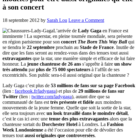
à son concert
18 septembre 2012
by
Sarah Lou
Leave a Comment
L’arrivée de
Lady Gaga
en France est
imminente ! La superstar, en pleine tournée mondiale, sera présente
en région parisienne pour son
concert
The Born This Way Ball
qui
se tiendra le
22
septembre
prochain au
Stade de France
. Inutile de
dire que les fans seront au rendez-vous dans des tenues tout aussi
extravagantes
que la star, une manière simple et efficace de lui faire
honneur. La
jeune chanteuse de 26 ans
s’apprête à faire
un show
très attendu
par
plus de 75 000 spectateurs
à l’affût de ses
excentricités. Son public sera-t-il aussi original que la chanteuse ?
Lady Gaga c’est plus de
53 millions de fans sur sa page Facebook
(lien :
facebook.fr/ladygaga
) et plus de
29 millions de fans sur
Twitter
(lien :
twitter.com/ladygaga
), autant dire que sa
communauté de fans est
très présente et fidèle
aux moindres
mouvements de la jeune femme. Quelle que soit la sortie de la star,
elle sera toujours avec
un
look travaillé dans le moindre détail
,
c’est le cas ici avec une
tenue des plus extravagantes
alors que la
chanteuse sortait du
Dorchester Hotel
à Londres. La
Fashion
Week Londonienne
a été l’occasion pour elle de dévoiler des
tenues tout
aussi originales que controversées
.