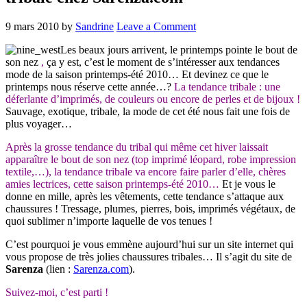
9 mars 2010
by
Sandrine
Leave a Comment
Les beaux jours arrivent, le printemps pointe le bout de
son nez
,
ça y est, c’est le moment de s’intéresser aux tendances
mode de la saison printemps-été 2010…
Et devinez ce que le
printemps nous réserve cette année…?
La tendance tribale : une
déferlante d’imprimés, de couleurs ou encore de perles et de bijoux
!
Sauvage, exotique, tribale, la mode de cet été nous fait une fois de
plus voyager…
Après la grosse tendance du tribal qui même cet hiver laissait
apparaître le bout de son nez (top imprimé léopard, robe impression
textile,…), la tendance tribale va encore faire parler d’elle, chères
amies lectrices, cette saison printemps-été 2010…
Et je vous le
donne en mille, après les vêtements, cette tendance s’attaque aux
chaussures ! Tressage, plumes, pierres, bois, imprimés végétaux, de
quoi sublimer n’importe laquelle de vos tenues !
C’est pourquoi je vous emmène aujourd’hui sur un site internet qui
vous propose de très jolies chaussures tribales… Il s’agit du site de
Sarenza
(lien :
Sarenza.com
).
Suivez-moi, c’est parti !