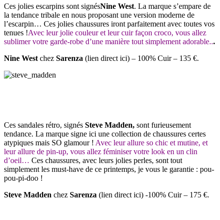
Ces jolies escarpins sont signés
Nine West
. La marque s’empare de
la tendance tribale en nous proposant une version moderne de
l’escarpin… Ces jolies chaussures iront parfaitement avec toutes vos
tenues !
Avec leur jolie couleur et leur cuir façon croco, vous allez
sublimer votre garde-robe d’une manière tout simplement adorable..
.
Nine West
chez
Sarenza
(lien direct ici) – 100% Cuir – 135 €.
Ces sandales rétro,
signés
Steve Madden,
sont furieusement
tendance. La marque signe ici une collection de chaussures certes
atypiques mais SO glamour !
Avec leur allure so chic et mutine, et
leur allure de pin-up, vous allez féminiser votre look en un clin
d’oeil…
Ces chaussures, avec leurs jolies perles,
sont tout
simplement les must-have de ce printemps, je vous le garantie : pou-
pou-pi-doo !
Steve Madden
chez
Sarenza
(
lien direct ici) -100% Cuir – 175 €.