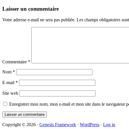
Reader
Laisser un commentaire
Interactions
Votre adresse e-mail ne sera pas publiée.
Les champs obligatoires son
Commentaire
*
Nom
*
E-mail
*
Site web
Enregistrer mon nom, mon e-mail et mon site dans le navigateur
Primary
Copyright © 2026 ·
Genesis Framework
·
WordPress
·
Log in