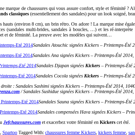
ne marque de chaussures qui vous assure confort, style et féminité ? Al
rands classiques
(essentiellement des sandales) pour un look soigné, bra
 hauts (environ 8 cm), un brin rétro. On adore ! La marque mise égalemen
es (sandales multi-brides, sandales à boucles, …) et les ré-interprèt
rt et de féminité. La preuve avec les modèles qui suivent…
Sandales Atouchic signées Kickers – Printemps-Été 
Sandales Ana signées Kickers – Printemps-Été 2014,
Sandales Djapan signées
Kickers
– Printemps-
Été
2
Sandales Cocola signées
Kickers
– Printemps-Été 2
droite : Sandales Sashimi signées Kickers – Printemps-Été 2014, 104
renza.com
/ Sandales Sushidue
signées Kickers – Printemps-Été 2014,
Sandales Sauna signées Kickers – Printemps-Été 
Sandales compensées Hava signées Kickers – Prin
ou
Jefchaussures.com
et exacerbez votre féminité en
Kickers
cet été.
,
Spartoo
Tagged With:
chaussures femme Kickers
,
kickers femme
,
san