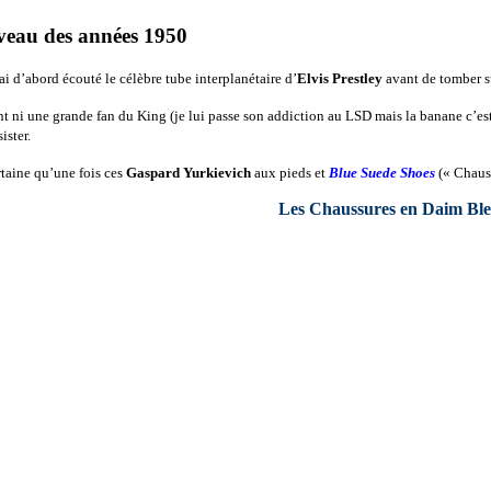
veau des années 1950
ai d’abord écouté le célèbre tube interplanétaire d’
Elvis Prestley
avant de tomber su
t ni une grande fan du King (je lui passe son addiction au LSD mais la banane c’est
ister.
taine qu’une fois ces
Gaspard Yurkievich
aux pieds et
Blue Suede Shoes
(« Chaus
Les Chaussures en Daim Ble