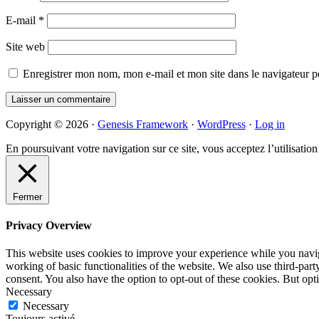
E-mail
*
Site web
Enregistrer mon nom, mon e-mail et mon site dans le navigateur
Primary
Copyright © 2026 ·
Genesis Framework
·
WordPress
·
Log in
Sidebar
En poursuivant votre navigation sur ce site, vous acceptez l’utilisatio
Fermer
Privacy Overview
This website uses cookies to improve your experience while you navigat
working of basic functionalities of the website. We also use third-pa
consent. You also have the option to opt-out of these cookies. But op
Necessary
Necessary
Toujours activé