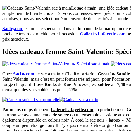
Le sac à main, une idée cadeau fe
simplement de bien le choisir. Si vous connaissez avec précision la co
acquises, nous avons sélectionné un ensemble de sites très à la mode.
Sacby.com
est un site spécialisé dans le domaine de la maroquinerie e
pochette très rock n’ chic pour l’occasion.
GalleriesLafayette.com
ne
prix astucieux.
Idées cadeaux femme Saint-Valentin: Spéci
Chez
Sacby.com
, le sac à main « Chaili » gris de
Great by Sandie
Saint-Valentin, mais c’est un petit format très mignon pour l’occasion e
rouge clinquant
Love Rocks
de Rue Princesse, est
soldée à 17,40 eu
démarque des sacs soldés jusqu’à – 55%.
Parmi nos coups de coeur
GalerieLafayette.com
, la pochette rose
G
harmoniser avec une tenue de soirée ou un ensemble classique aux coul
également disponible en coloris noir. À coté, le sac noir « laroux »
Ma
couple un peut étrange non? Il n’y a pas de mal à être original surtout
large, le magasin en ligne fait pour la dernière démarque, des rabais