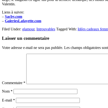
Valentin.
Liens à suivre:
–
Sacby.com
–
GaleriesLafayette.com
Filed Under:
glamour
,
Introuvables
Tagged With:
Idées cadeaux femme
Reader
Laisser un commentaire
Interactions
Votre adresse e-mail ne sera pas publiée.
Les champs obligatoires son
Commentaire
*
Nom
*
E-mail
*