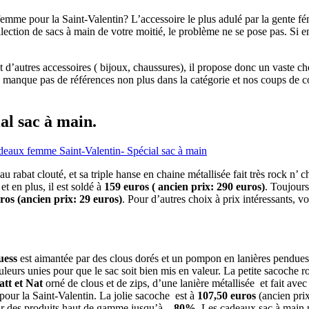
mme pour la Saint-Valentin? L’accessoire le plus adulé par la gente fémi
llection de sacs à main de votre moitié, le problème ne se pose pas. Si 
t d’autres accessoires ( bijoux, chaussures), il propose donc un vaste 
 manque pas de références non plus dans la catégorie et nos coups de c
al sac à main.
au rabat clouté, et sa triple hanse en chaine métallisée fait très rock n’
t en plus, il est soldé à
159 euros ( ancien prix: 290 euros)
. Toujours
ros (ancien prix: 29 euros)
. Pour d’autres choix à prix intéressants, v
uess
est aimantée par des clous dorés et un pompon en lanières pendues 
eurs unies pour que le sac soit bien mis en valeur. La petite sacoche r
tt et Nat
orné de clous et de zips, d’une lanière métallisée et fait av
 pour la Saint-Valentin. La jolie sacoche est à
107,50 euros
(ancien prix
 sur des produits haut de gamme jusqu’à
– 80%
. Les cadeaux sac à main 