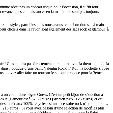
nine n’est pas un cadeau risqué pour l’occasion, il suffit tout
en revanche les connaissances en la matière ne sont pas toujours
choix de styles, parmi lesquels nous avons choisi un duo sac à main –
oeur choisis dans le rayon sont également des sacs rock et glamour à
 chic ! Ce sac n’est pas directement en rapport avec la thématique de la
 dans l’optique d’une Saint-Valentin Rock n’ Roll, la pochette zippée
ous pouvez aller faire un tour sur le site qui propose pour la 3eme
à un coeur doré signé Guess. C’est un petit bijou de séduction à
ock n’ glamour est à
87,50 euros ( ancien prix: 125 euros)
et est
ec des matériaux 100% recyclés est un accessoire rock n’ roll et bio. Un
: 215 euros). Si vous avez besoin d’une sélection de modèles plus
pour femme, « vivent » décidément « plus fort » pour la Saint-