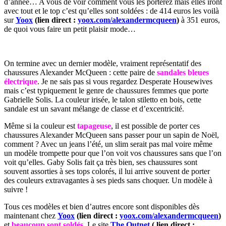
d’année… A vous de voir comment vous les porterez mais elles iront
avec tout et le top c’est qu’elles sont soldées : de 414 euros les voilà
sur
Yoox
(lien direct :
yoox.com/alexandermcqueen
)
à 351 euros,
de quoi vous faire un petit plaisir mode…
On termine avec un dernier modèle, vraiment représentatif des
chaussures Alexander McQueen : cette paire de
sandales bleues
électrique
. Je ne sais pas si vous regardez Desperate Housewives
mais c’est typiquement le genre de chaussures femmes que porte
Gabrielle Solis. La couleur irisée, le talon stiletto en bois, cette
sandale est un savant mélange de classe et d’excentricité.
Même si la couleur est
tapageuse
, il est possible de porter ces
chaussures Alexander McQueen sans passer pour un sapin de Noël,
comment ? Avec un jeans l’été, un slim serait pas mal voire même
un modèle trompette pour que l’on voit vos chaussures sans que l’on
voit qu’elles. Gaby Solis fait ça très bien, ses chaussures sont
souvent assorties à ses tops colorés, il lui arrive souvent de porter
des couleurs extravagantes à ses pieds sans choquer. Un modèle à
suivre !
Tous ces modèles et bien d’autres encore sont disponibles dès
maintenant chez
Yoox
(lien direct :
yoox.com/alexandermcqueen
)
et
beaucoup sont soldés
.
Le site
The Outnet
( lien direct :