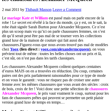
2 mai 2011
by
Thibault Masson
Leave a Comment
Le
mariage Kate et William
est passé mais on parle encore de la
robe ! Le secret est révélé à la face du monde, ça y est, on le sait, la
robe était signée Sarah Burton pour Alexander Mcqueen. Ce n’est
plus un scoop mais vu qu’ici on parle chaussures femmes, on s’est
dit qu’il serait peut être pas mal de se tourner vers les collections
grand luxe de la maison de couture qui fait aussi des
chaussures.Figurez-vous que nous avons trouvé pas mal de modèles
chez
Yoox
(lien direct :
yoox.com/alexandermcqueen
)
, on vous
prévient tout de même : toutes les belles choses ont un prix et là,
c’est sûr, on n’est pas dans les tarifs classiques.
Les chaussures Alexander Mcqueen coûtent quelques centaines
d’euros MAIS on en a trouvées en réduction. Du coup, certaines
paires ont des prix parfaitement raisonnables pour ce type de mode
et on vous le garantit : vous ne risquez pas de croiser une autre
femme avec les mêmes chaussures que vous avant des siècles : croix
de bois, croix de fer ! Voici donc une petite sélection de
chaussures
Alexander Mcqueen
, le prix vaut vraiment le coup, surtout pour les
fans de chaussures prêtes qui peuvent se permettre un petit plaisir
version grand luxe de temps en temps…