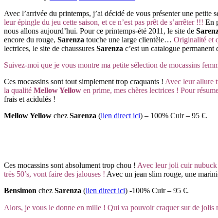
Avec l’arrivée du printemps, j’ai décidé de vous présenter
une petite 
leur épingle du jeu cette saison, et ce n’est pas prêt de s’arrêter !!!
En p
nous allons aujourd’hui. Pour ce printemps-été 2011, le site de
Saren
encore du rouge,
Sarenza
touche une large clientèle…
Originalité et
lectrices, le site de chaussures
Sarenza
c’est un catalogue permanent d
Suivez-moi que je vous montre ma petite sélection de mocassins fe
Ces mocassins sont tout simplement trop craquants !
Avec leur allure 
la qualité
Mellow Yellow
en prime, mes chères lectrices ! Pour résum
frais et acidulés !
Mellow Yellow
chez
Sarenza
(
lien direct ici
) – 100% Cuir – 95 €.
Ces mocassins sont absolument trop chou !
Avec leur joli cuir nubuck b
très 50’s, vont faire des jalouses !
Avec un jean slim rouge, une marinièr
Bensimon
chez
Sarenza
(
lien direct ici
) -100% Cuir – 95 €.
Alors, je vous le donne en mille ! Qui va pouvoir craquer sur de joli