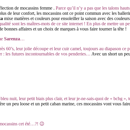
sélection de mocassins femme
.
Parce qu’il n’y a pas que les talons hauts
lus de leur confort, les mocassins ont ce point commun avec les ballerines
za
mixe matières et couleurs pour ensoleiller la saison avec des couleurs
 qualité sont les maîtres-mots de ce site internet ! En plus de mettre un
e bonnes affaires et un choix de marques à vous faire tourner la tête !
mme
Sarenza
…
très 60’s, leur jolie découpe et leur cuir camel, toujours au diapason ce 
er : les futures incontournables de vos penderies…
Avec un short un peu 
leu nuit, leur petit biais plus clair, et leur je-ne-sais-quoi de « bcbg », 
e un peu loose et un petit caban marine, ces mocassins vont vous faire d
s mocassins cet été…?! 😉