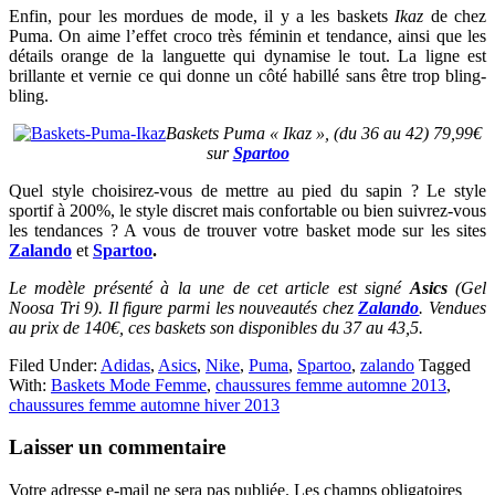
Enfin, pour les mordues de mode, il y a les baskets
Ikaz
de chez
Puma. On aime l’effet croco très féminin et tendance, ainsi que les
détails orange de la languette qui dynamise le tout. La ligne est
brillante et vernie ce qui donne un côté habillé sans être trop bling-
bling.
Baskets Puma « Ikaz », (du 36 au 42) 79,99€
sur
Spartoo
Quel style choisirez-vous de mettre au pied du sapin ? Le style
sportif à 200%, le style discret mais confortable ou bien suivrez-vous
les tendances ? A vous de trouver votre basket mode sur les sites
Zalando
et
Spartoo
.
Le modèle présenté à la une de cet article est signé
Asics
(Gel
Noosa Tri 9). Il figure parmi les nouveautés chez
Zalando
. Vendues
au prix de 140€, ces baskets son disponibles du 37 au 43,5.
Filed Under:
Adidas
,
Asics
,
Nike
,
Puma
,
Spartoo
,
zalando
Tagged
With:
Baskets Mode Femme
,
chaussures femme automne 2013
,
chaussures femme automne hiver 2013
Reader
Laisser un commentaire
Interactions
Votre adresse e-mail ne sera pas publiée.
Les champs obligatoires