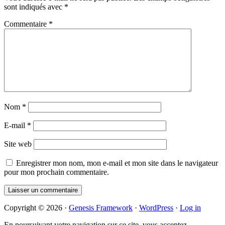
sont indiqués avec
*
Commentaire
*
Nom
*
E-mail
*
Site web
Enregistrer mon nom, mon e-mail et mon site dans le navigateur
pour mon prochain commentaire.
Primary
Copyright © 2026 ·
Genesis Framework
·
WordPress
·
Log in
Sidebar
En poursuivant votre navigation sur ce site, vous acceptez