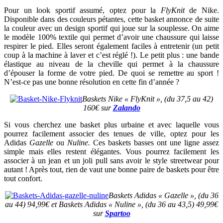
Pour un look sportif assumé, optez pour la
FlyKnit
de Nike.
Disponible dans des couleurs pétantes, cette basket annonce de suite
la couleur avec un design sportif qui joue sur la souplesse. On aime
le modèle 100% textile qui permet d’avoir une chaussure qui laisse
respirer le pied. Elles seront également faciles à entretenir (un petit
coup à la machine à laver et c’est réglé !). Le petit plus : une bande
élastique au niveau de la cheville qui permet à la chaussure
d’épouser la forme de votre pied. De quoi se remettre au sport !
N’est-ce pas une bonne résolution en cette fin d’année ?
Baskets Nike « FlyKnit », (du 37,5 au 42)
160€ sur
Zalando
Si vous cherchez une basket plus urbaine et avec laquelle vous
pourrez facilement associer des tenues de ville, optez pour les
Adidas
Gazelle
ou
Nuline.
Ces baskets basses ont une ligne assez
simple mais elles restent élégantes. Vous pourrez facilement les
associer à un jean et un joli pull sans avoir le style streetwear pour
autant ! Après tout, rien de vaut une bonne paire de baskets pour être
tout confort.
Baskets Adidas « Gazelle », (du 36
au 44) 94,99€ et Baskets Adidas « Nuline », (du 36 au 43,5) 49,99€
sur
Spartoo