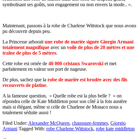
symbolisant ses goûts, son engagement ou non envers la mode.. ».
Maintenant, passons à la robe de Charlene Wittstock que nous avons
pu découvrir depuis peu.
La Princesse arborait
une robe de mariée signée Giorgio Armani
totalement magnifique
avec un
voile de plus de 20 mètres et une
traîne de plus de 5 mètres
.
Cette robe est ornée de
40 000 cristaux Swarovski
et met
parfaitement en valeur son port de nageuse.
De plus, sachez que la
robe de mariée est brodée avec des fils
recouverts de platine
.
A la fameuse question, » Quelle robe est la plus belle ? » on
répondra celle de Kate Middleton pour son côté à la fois austère
mais si élégant, même si celle de Charlene de Monaco nous a
totalement séduite aussi !
Filed Under:
Alexander McQueen
,
chaussure-femmes
,
Giorgio
Armani
Tagged With:
robe Charlene Wittstock
,
robe kate middleton