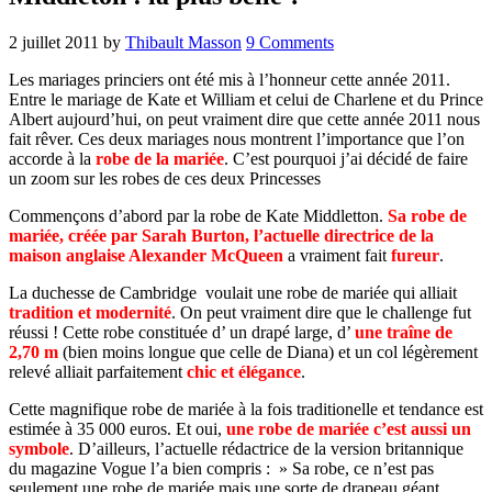
2 juillet 2011
by
Thibault Masson
9 Comments
Les mariages princiers ont été mis à l’honneur cette année 2011.
Entre le mariage de Kate et William et celui de Charlene et du Prince
Albert aujourd’hui, on peut vraiment dire que cette année 2011 nous
fait rêver. Ces deux mariages nous montrent l’importance que l’on
accorde à la
robe de la mariée
. C’est pourquoi j’ai décidé de faire
un zoom sur les robes de ces deux Princesses
Commençons d’abord par la robe de Kate Middletton.
Sa robe de
mariée, créée par Sarah Burton, l’actuelle directrice de la
maison anglaise Alexander McQueen
a vraiment fait
fureur
.
La duchesse de Cambridge voulait une robe de mariée qui alliait
tradition et modernité
. On peut vraiment dire que le challenge fut
réussi ! Cette robe constituée d’ un drapé large, d’
une traîne de
2,70 m
(bien moins longue que celle de Diana) et un col légèrement
relevé alliait parfaitement
chic et élégance
.
Cette magnifique robe de mariée à la fois traditionelle et tendance est
estimée à 35 000 euros. Et oui,
une robe de mariée c’est aussi un
symbole
. D’ailleurs, l’actuelle rédactrice de la version britannique
du magazine Vogue l’a bien compris : » Sa robe, ce n’est pas
seulement une robe de mariée mais une sorte de drapeau géant,