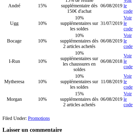
15% de remise
Voir
André
15%
supplémentaire dès
06/08/2019
le
150€ d'achat
code
10%
Voir
Ugg
10%
supplémentaires sur
31/07/2019
le
les soldes
code
10%
Voir
Bocage
10%
supplémentaires dès
06/08/2019
le
2 articles achetés
code
10%
Voir
supplémentaires sur
I-Run
10%
06/08/2018
le
les chaussures en
code
soldes
10%
Voir
Mytheresa
10%
supplémentaires sur
11/08/2019
le
les soldes
code
15%
Voir
Morgan
10%
supplémentaires dès
06/08/2019
le
2 articles achetés
code
Filed Under:
Promotions
Reader
Laisser un commentaire