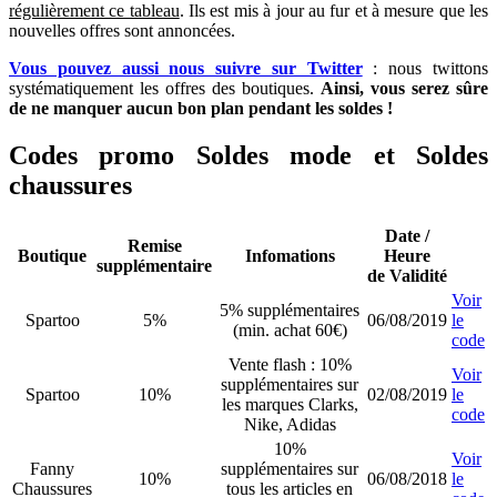
régulièrement ce tableau
. Ils est mis à jour au fur et à mesure que les
médicaments et agissent de manière similaire, il existe des
nouvelles offres sont annoncées.
différences essentielles entre eux. Ils ont chacun des avantages, des
ingrédients actifs, des effets secondaires et des interactions
Vous pouvez aussi nous suivre sur Twitter
: nous twittons
médicamenteuses qui leur sont propres.
systématiquement les offres des boutiques.
Ainsi, vous serez sûre
de ne manquer aucun bon plan pendant les soldes !
Codes promo Soldes mode et Soldes
chaussures
Date /
Remise
Boutique
Infomations
Heure
supplémentaire
de Validité
Voir
5% supplémentaires
Spartoo
5%
06/08/2019
le
(min. achat 60€)
code
Vente flash : 10%
Voir
supplémentaires sur
Spartoo
10%
02/08/2019
le
les marques Clarks,
code
Nike, Adidas
10%
Voir
Fanny
supplémentaires sur
10%
06/08/2018
le
Chaussures
tous les articles en