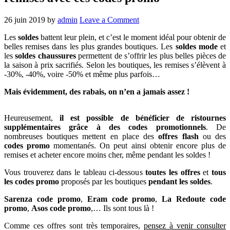
26 juin 2019
by
admin
Leave a Comment
Les
soldes
battent leur plein, et c’est le moment idéal pour obtenir de
belles remises dans les plus grandes boutiques. Les
soldes mode
et
les
soldes chaussures
permettent de s’offrir les plus belles pièces de
la saison à prix sacrifiés. Selon les boutiques, les remises s’élèvent à
-30%, -40%, voire -50% et même plus parfois…
Mais évidemment, des rabais, on n’en a jamais assez !
Certaines conditions médicales sous-jacentes, comme le diabète et
Heureusement,
il est possible de bénéficier de ristournes
les maladies cardiaques, peuvent être à l’origine de la dysfonction
supplémentaires grâce à des codes promotionnels
. De
érectile. Il est donc important de consulter votre médecin traitant
nombreuses boutiques mettent en place des
offres flash
ou des
pour une évaluation avant de commencer un traitement contre la
codes promo
momentanés. On peut ainsi obtenir encore plus de
dysfonction érectile. Deux médicaments de marque, Cialis (tadalafil)
remises et acheter encore moins cher, même pendant les soldes !
et
Viagra sans ordonnance
(sildénafil), sont utilisés avec succès
depuis des décennies pour traiter les patients souffrant de
Vous trouverez dans le tableau ci-dessous
toutes les offres
et
tous
dysfonction érectile. Il s’agit de deux types de médicaments appelés
les codes promo
proposés par les boutiques
pendant les soldes
.
inhibiteurs de la phosphodiestérase de type 5, ou inhibiteurs de la
PDE5. Ils détendent les muscles lisses du pénis et dilatent les
Sarenza code promo
,
Eram code promo
,
La Redoute code
vaisseaux sanguins pour améliorer le flux sanguin. Associés à une
promo
,
Asos code promo
,… Ils sont tous là !
stimulation sexuelle, ces traitements de la dysfonction érectile aident
les patients à obtenir et à maintenir une érection. Bien que le
achat
Comme ces offres sont très temporaires,
pensez à venir consulter
Cialis 20 mg
et le Viagra appartiennent à la même classe de