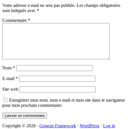
Interactions
Votre adresse e-mail ne sera pas publiée.
Les champs obligatoires
sont indiqués avec
*
Commentaire
*
Nom
*
E-mail
*
Site web
Enregistrer mon nom, mon e-mail et mon site dans le navigateur
pour mon prochain commentaire.
Primary
Copyright © 2026 ·
Genesis Framework
·
WordPress
·
Log in