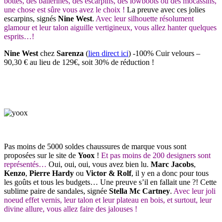
bottes, des ballerines, des escarpins, des lowboots ou des mocassins,
une chose est sûre vous avez le choix !
La preuve avec ces jolies
escarpins, signés
Nine West
.
Avec leur silhouette résolument
glamour et leur talon aiguille vertigineux, vous allez hanter quelques
esprits…!
Nine West
chez
Sarenza
(
lien direct ici
) -100% Cuir velours –
90,30 € au lieu de 129€, soit 30% de réduction !
Pas moins de 5000 soldes chaussures de marque vous sont
proposées sur le site de
Yoox
!
Et pas moins de 200 designers sont
représentés…
Oui, oui, oui, vous avez bien lu.
Marc Jacobs
,
Kenzo
,
Pierre Hardy
ou
Victor & Rolf
, il y en a donc pour tous
les goûts et tous les budgets… Une preuve s’il en fallait une ?! Cette
sublime paire de sandales, signée
Stella Mc Cartney
.
Avec leur joli
noeud effet vernis, leur talon et leur plateau en bois, et surtout, leur
divine allure, vous allez faire des jalouses !