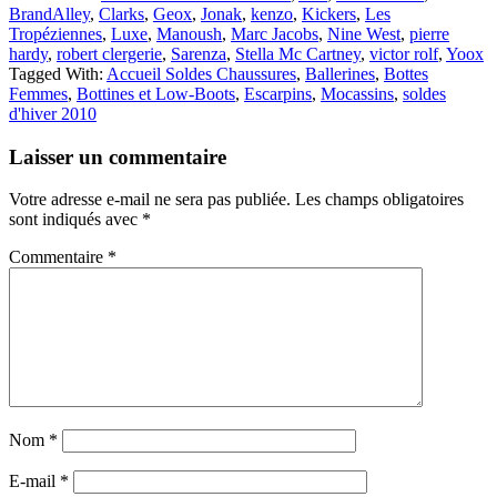
BrandAlley
,
Clarks
,
Geox
,
Jonak
,
kenzo
,
Kickers
,
Les
Tropéziennes
,
Luxe
,
Manoush
,
Marc Jacobs
,
Nine West
,
pierre
hardy
,
robert clergerie
,
Sarenza
,
Stella Mc Cartney
,
victor rolf
,
Yoox
Tagged With:
Accueil Soldes Chaussures
,
Ballerines
,
Bottes
Femmes
,
Bottines et Low-Boots
,
Escarpins
,
Mocassins
,
soldes
d'hiver 2010
Reader
Laisser un commentaire
Interactions
Votre adresse e-mail ne sera pas publiée.
Les champs obligatoires
sont indiqués avec
*
Commentaire
*
Nom
*
E-mail
*