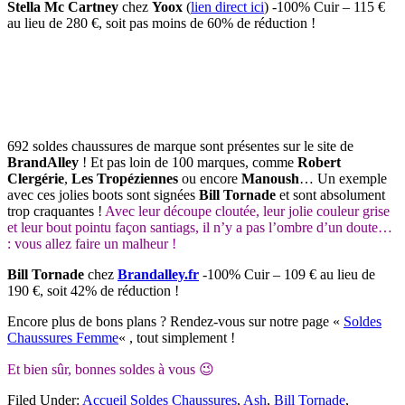
Stella Mc Cartney
chez
Yoox
(
lien direct ici
) -100% Cuir – 115 €
au lieu de 280 €, soit pas moins de 60% de réduction !
692 soldes chaussures de marque sont présentes sur le site de
BrandAlley
! Et pas loin de 100 marques, comme
Robert
Clergérie
,
Les Tropéziennes
ou encore
Manoush
… Un exemple
avec ces jolies boots sont signées
Bill Tornade
et sont absolument
trop craquantes !
Avec leur découpe cloutée, leur jolie couleur grise
et leur bout pointu façon santiags, il n’y a pas l’ombre d’un doute…
: vous allez faire un malheur !
Bill Tornade
chez
Brandalley.fr
-100% Cuir – 109 € au lieu de
190 €, soit 42% de réduction !
Encore plus de bons plans ? Rendez-vous sur notre page
«
Soldes
Chaussures Femme
« , tout simplement !
Et bien sûr, bonnes soldes à vous 😉
Filed Under:
Accueil Soldes Chaussures
,
Ash
,
Bill Tornade
,