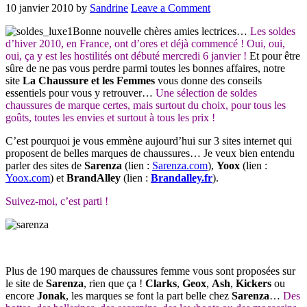
10 janvier 2010
by
Sandrine
Leave a Comment
Bonne nouvelle chères amies lectrices…
Les soldes
d’hiver 2010, en France, ont d’ores et déjà commencé ! Oui, oui,
oui, ça y est les hostilités ont débuté mercredi 6 janvier !
Et pour être
sûre de ne pas vous perdre parmi toutes les bonnes affaires, notre
site
La Chaussure et les Femmes
vous donne des conseils
essentiels pour vous y retrouver…
Une sélection de soldes
chaussures de marque certes, mais surtout du choix, pour tous les
goûts, toutes les envies et surtout à tous les prix !
C’est pourquoi je vous emmène aujourd’hui sur 3 sites internet qui
proposent de belles marques de chaussures… Je veux bien entendu
parler des sites de
Sarenza
(lien :
Sarenza.com
),
Yoox
(lien :
Yoox.com
) et
BrandAlley
(lien :
Brandalley.fr
).
Suivez-moi, c’est parti !
Plus de 190 marques de chaussures femme vous sont proposées sur
le site de
Sarenza
, rien que ça !
Clarks
,
Geox
,
Ash
,
Kickers
ou
encore
Jonak
, les marques se font la part belle chez
Sarenza
…
Des