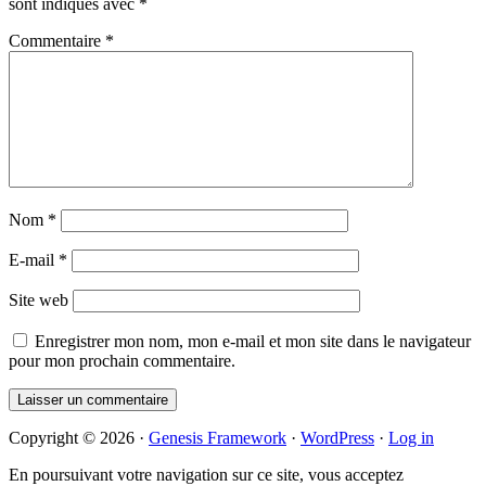
sont indiqués avec
*
Commentaire
*
Nom
*
E-mail
*
Site web
Enregistrer mon nom, mon e-mail et mon site dans le navigateur
pour mon prochain commentaire.
Primary
Copyright © 2026 ·
Genesis Framework
·
WordPress
·
Log in
Sidebar
En poursuivant votre navigation sur ce site, vous acceptez