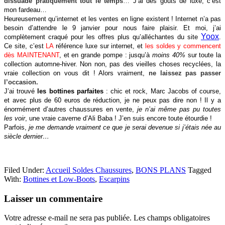
dissuade pratiquement tout le temps
…
J’ai des goûts de luxe, c’est
mon fardeau…
Heureusement qu’internet et les ventes en ligne existent ! Internet n’a pas
besoin d’attendre le 9 janvier pour nous faire plaisir. Et moi, j’ai
Yoox
complètement craqué pour les offres plus qu’alléchantes du site
.
Ce site, c’est
LA
référence luxe sur internet, et
les soldes y commencent
dès MAINTENANT
, et en grande pompe : jusqu’à
moins 40%
sur toute la
collection automne-hiver. Non non, pas des vieilles choses recyclées, la
vraie collection on vous dit ! Alors vraiment,
ne laissez pas passer
l’occasion.
J’ai trouvé
les bottines parfaites
: chic et rock, Marc Jacobs of course,
et avec plus de 60 euros de réduction, je ne peux pas dire non ! Il y a
énormément d’autres chaussures en vente,
je n’ai même pas pu toutes
les voir
, une vraie caverne d’Ali Baba ! J’en suis encore toute étourdie !
Parfois,
je me demande vraiment ce que je serai devenue si j’étais née au
siècle dernier…
Filed Under:
Accueil Soldes Chaussures
,
BONS PLANS
Tagged
With:
Bottines et Low-Boots
,
Escarpins
Reader
Laisser un commentaire
Interactions
Votre adresse e-mail ne sera pas publiée.
Les champs obligatoires