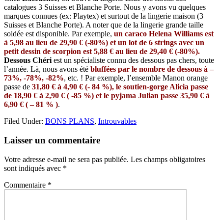
catalogues 3 Suisses et Blanche Porte. Nous y avons vu quelques
marques connues (ex: Playtex) et surtout de la lingerie maison (3
Suisses et Blanche Porte). A noter que de la lingerie grande taille
soldée est disponible. Par exemple,
un caraco Helena Williams est
à 5,98 au lieu de 29,90 € (-80%) et un lot de 6 strings avec un
petit dessin de scorpion est 5,88 € au lieu de 29,40 € (-80%).
Dessous Chéri
est un spécialiste connu des dessous pas chers, toute
l’année. Là, nous avons été
bluffées par le nombre de dessous à –
73%, -78%, -82%
, etc. ! Par exemple, l’ensemble Manon orange
passe de
31,80 € à 4,90 € (- 84 %), le soutien-gorge Alicia passe
de 18,90 € à 2,90 € ( -85 %) et le pyjama Julian passe 35,90 € à
6,90 € ( – 81 % )
.
Filed Under:
BONS PLANS
,
Introuvables
Reader
Laisser un commentaire
Interactions
Votre adresse e-mail ne sera pas publiée.
Les champs obligatoires
sont indiqués avec
*
Commentaire
*