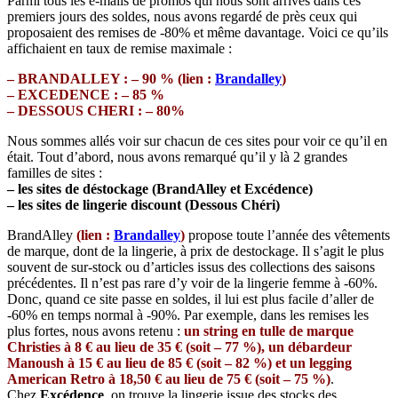
Parmi tous les e-mails de promos qui nous sont arrivés dans ces
premiers jours des soldes, nous avons regardé de près ceux qui
proposaient des remises de -80% et même davantage. Voici ce qu’ils
affichaient en taux de remise maximale :
– BRANDALLEY : – 90 % (lien :
Brandalley
)
– EXCEDENCE : – 85 %
– DESSOUS CHERI : – 80%
Nous sommes allés voir sur chacun de ces sites pour voir ce qu’il en
était. Tout d’abord, nous avons remarqué qu’il y là 2 grandes
familles de sites :
– les sites de déstockage (BrandAlley et Excédence)
– les sites de lingerie discount (Dessous Chéri)
BrandAlley
(lien :
Brandalley
)
propose toute l’année des vêtements
de marque, dont de la lingerie, à prix de destockage. Il s’agit le plus
souvent de sur-stock ou d’articles issus des collections des saisons
précédentes. Il n’est pas rare d’y voir de la lingerie femme à -60%.
Donc, quand ce site passe en soldes, il lui est plus facile d’aller de
-60% en temps normal à -90%. Par exemple, dans les remises les
plus fortes, nous avons retenu :
un string en tulle de marque
Christies à 8 € au lieu de 35 € (soit – 77 %), un débardeur
Manoush à 15 € au lieu de 85 € (soit – 82 %) et un legging
American Retro à 18,50 € au lieu de 75 € (soit – 75 %)
.
Chez
Excédence
, on trouve la lingerie issue des stocks des