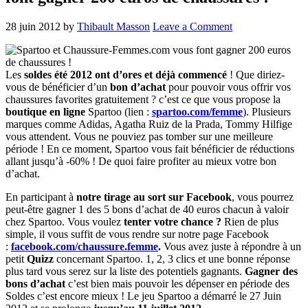
28 juin 2012
by
Thibault Masson
Leave a Comment
Les
soldes été 2012 ont d’ores et déjà commencé
! Que diriez-
vous de bénéficier d’un
bon d’achat
pour pouvoir vous offrir vos
chaussures favorites gratuitement ? c’est ce que vous propose la
boutique en ligne
Spartoo (lien :
spartoo.com/femme
). Plusieurs
marques comme Adidas, Agatha Ruiz de la Prada, Tommy Hilfige
vous attendent. Vous ne pouviez pas tomber sur une meilleure
période ! En ce moment, Spartoo vous fait bénéficier de réductions
allant jusqu’à -60% ! De quoi faire profiter au mieux votre bon
d’achat.
En participant à
notre tirage au sort sur Facebook
, vous pourrez
peut-être gagner 1 des 5 bons d’achat de 40 euros chacun à valoir
chez Spartoo. Vous voulez
tenter votre chance ?
Rien de plus
simple, il vous suffit de vous rendre sur notre page Facebook
:
facebook.com/chaussure.femme
.
Vous avez juste à répondre à un
petit
Quizz
concernant Spartoo. 1, 2, 3 clics et une bonne réponse
plus tard vous serez sur la liste des potentiels gagnants.
Gagner des
bons d’achat
c’est bien mais pouvoir les dépenser en période des
Soldes c’est encore mieux ! Le jeu Spartoo a démarré le 27 Juin