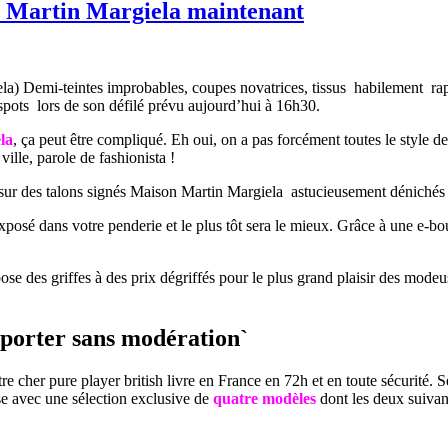
es Martin Margiela maintenant
la) Demi-teintes improbables, coupes novatrices, tissus habilement rap
pots lors de son défilé prévu aujourd’hui à
16h30
.
la
, ça peut être compliqué. Eh oui, on a pas forcément toutes le styl
ille, parole de fashionista !
s sur des talons signés Maison Martin Margiela astucieusement dénichés
posé dans votre penderie et le plus tôt sera le mieux. Grâce à une e-bo
se des griffes à des prix dégriffés pour le plus grand plaisir des modeu
 porter sans modération`
re cher pure player british livre en France en 72h et en toute sécurité.
e avec une sélection exclusive de
quatre modèles
dont les deux suivan