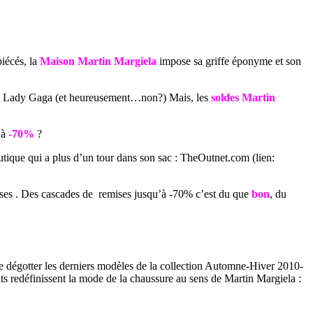
iécés, la
Maison Martin Margiela
impose sa griffe éponyme et son
e de Lady Gaga (et heureusement…non?) Mais, les
soldes Martin
 à
-70%
?
utique qui a plus d’un tour dans son sac : TheOutnet.com (lien:
ses
. Des cascades de remises jusqu’à -70% c’est du que
bon
, du
 Se dégotter les derniers modèles de la collection Automne-Hiver 2010-
ts redéfinissent la mode de la chaussure au sens de Martin Margiela :