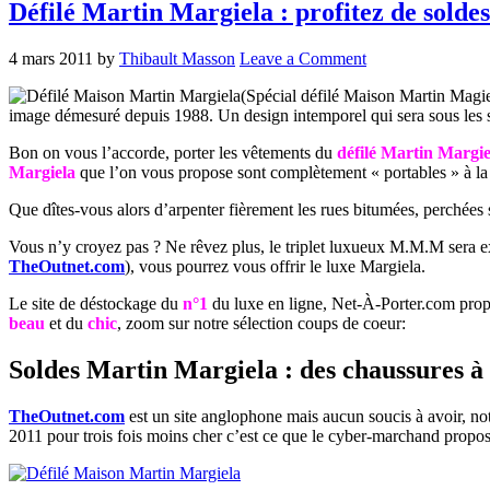
Défilé Martin Margiela : profitez de sold
4 mars 2011
by
Thibault Masson
Leave a Comment
(Spécial défilé Maison Martin Magie
image démesuré depuis 1988. Un design intemporel qui sera sous les s
Bon on vous l’accorde, porter les vêtements du
défilé Martin Margie
Margiela
que l’on vous propose sont complètement « portables » à la v
Que dîtes-vous alors d’arpenter fièrement les rues bitumées, perchée
Vous n’y croyez pas ? Ne rêvez plus, le triplet luxueux M.M.M sera ex
TheOutnet.com
), vous pourrez vous offrir le luxe Margiela.
Le site de déstockage du
n°1
du luxe en ligne, Net-À-Porter.com propo
beau
et du
chic
, zoom sur notre sélection coups de coeur:
Soldes Martin Margiela : des chaussures à
TheOutnet.com
est un site anglophone mais aucun soucis à avoir, not
2011 pour trois fois moins cher c’est ce que le cyber-marchand propos