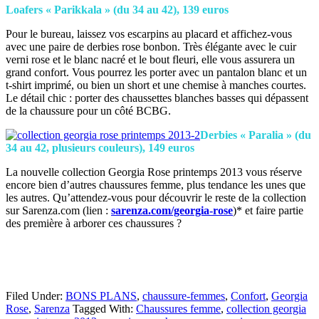
Loafers « Parikkala » (du 34 au 42), 139 euros
Pour le bureau, laissez vos escarpins au placard et affichez-vous
avec une paire de derbies rose bonbon. Très élégante avec le cuir
verni rose et le blanc nacré et le bout fleuri, elle vous assurera un
grand confort. Vous pourrez les porter avec un pantalon blanc et un
t-shirt imprimé, ou bien un short et une chemise à manches courtes.
Le détail chic : porter des chaussettes blanches basses qui dépassent
de la chaussure pour un côté BCBG.
Derbies « Paralia » (du
34 au 42, plusieurs couleurs), 149 euros
La nouvelle collection Georgia Rose printemps 2013 vous réserve
encore bien d’autres chaussures femme, plus tendance les unes que
les autres. Qu’attendez-vous pour découvrir le reste de la collection
sur Sarenza.com (lien :
sarenza.com/georgia-rose
)* et faire partie
des première à arborer ces chaussures ?
Filed Under:
BONS PLANS
,
chaussure-femmes
,
Confort
,
Georgia
Rose
,
Sarenza
Tagged With:
Chaussures femme
,
collection georgia