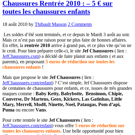
Chaussures Rentrée 2010 : – 5 € sur
toutes les chaussures enfants
18 août 2010
by
Thibault Masson
2 Comments
Les soldes d’été sont terminés, et ce depuis le Mardi 3 août au soir.
Mais ce n’est pas une raison pour ne plus faire de bonnes affaires.
En effet, la
rentrée 2010
arrive à grand pas, et ce plus vite qu’on ne
le croit. Pour bien préparer celle-ci, le site
Jef Chaussures
( lien :
JefChaussures.com
) a décidé de faire plaisir aux enfants ( et aux
parents), en proposant
5 euros de réduction sur toutes les
chaussures enfants
!
Mais que propose le site
Jef Chaussures
( lien :
JefChaussures.com/enfant
) ? C’est simple, Jef Chaussures dispose
de centaines de chaussures pour enfants, et ce, issues de très grandes
maques comme :
Baby Ketty, Babybotte, Bensimon, Chipie,
Converse, Dr Martens, Geox, Kickers, Las Gatinhas, Little
Mary, Merrell, Mod8, Ninette, Noel, Pataugas, Pom d’api,
Puma
ou encore
Vans
.
Pour cette rentrée le site
Jef Chaussures
( lien :
JefChaussures.com/enfant
) vous offre
5 euros de réduction sur
toutes les chaussures enfants
. Une belle opportunité pour bien