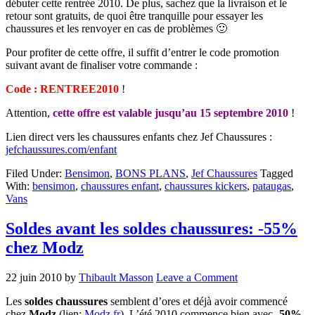
débuter cette rentrée 2010. De plus, sachez que la livraison et le
retour sont gratuits, de quoi être tranquille pour essayer les
chaussures et les renvoyer en cas de problèmes 🙂
Pour profiter de cette offre, il suffit d’entrer le code promotion
suivant avant de finaliser votre commande :
Code :
RENTREE2010
!
Attention,
cette offre est valable jusqu’au 15 septembre 2010
!
Lien direct vers les chaussures enfants chez Jef Chaussures :
jefchaussures.com/enfant
Filed Under:
Bensimon
,
BONS PLANS
,
Jef Chaussures
Tagged
With:
bensimon
,
chaussures enfant
,
chaussures kickers
,
pataugas
,
Vans
Soldes avant les soldes chaussures: -55%
chez Modz
22 juin 2010
by
Thibault Masson
Leave a Comment
Les
soldes chaussures
semblent d’ores et déjà avoir commencé
chez
Modz
(lien:
Modz.fr
). L’été 2010 commence bien avec
-50%