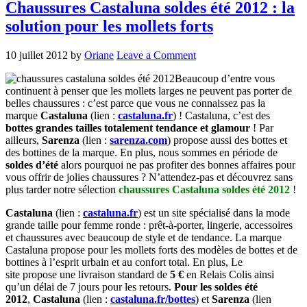
Chaussures Castaluna soldes été 2012 : la
solution pour les mollets forts
10 juillet 2012
by
Oriane
Leave a Comment
Beaucoup d’entre vous
continuent à penser que les mollets larges ne peuvent pas porter de
belles chaussures : c’est parce que vous ne connaissez pas la
marque
Castaluna
(lien :
castaluna.fr
) ! Castaluna, c’est des
bottes
grandes tailles totalement tendance et glamour
! Par
ailleurs,
Sarenza
(lien :
sarenza.com
) propose aussi des bottes et
des bottines de la marque. En plus, nous sommes en période de
soldes d’été
alors pourquoi ne pas profiter des bonnes affaires pour
vous offrir de jolies chaussures ? N’attendez-pas et découvrez sans
plus tarder notre sélection
chaussures Castaluna soldes été 2012
!
Castaluna
(lien :
castaluna.fr
) est un site spécialisé dans la mode
grande taille pour femme ronde : prêt-à-porter, lingerie, accessoires
et chaussures avec beaucoup de style et de tendance. La marque
Castaluna propose pour les mollets forts des modèles de bottes et de
bottines à l’esprit urbain et au confort total. En plus, Le
site propose une livraison standard de
5 €
en Relais Colis ainsi
qu’un délai de 7 jours pour les retours.
Pour les soldes été
2012
,
Castaluna
(lien :
castaluna.fr/bottes
) et
Sarenza
(lien