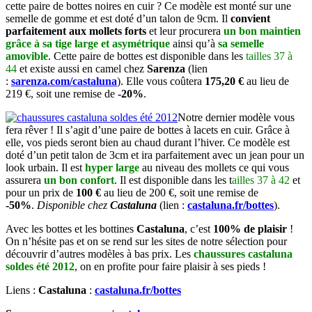
cette paire de bottes noires en cuir ? Ce modèle est monté sur une
semelle de gomme et est doté d’un talon de 9cm. Il
convient
parfaitement aux mollets forts
et leur procurera
un bon maintien
grâce à sa tige large et asymétrique
ainsi qu’à
sa semelle
amovible
. Cette paire de bottes est disponible dans les
tailles 37 à
44
et existe aussi en camel chez
Sarenza
(lien
:
sarenza.com/castaluna
). Elle vous coûtera
175,20 €
au lieu de
219 €, soit une remise de
-20%
.
Notre dernier modèle vous
fera rêver ! Il s’agit d’une paire de bottes à lacets en cuir. Grâce à
elle, vos pieds seront bien au chaud durant l’hiver. Ce modèle est
doté d’un petit talon de 3cm et ira parfaitement avec un jean pour un
look urbain. Il est
hyper large
au niveau des mollets ce qui vous
assurera
un bon confort
. Il est disponible dans les t
ailles 37 à 42
et
pour un prix de
100 €
au lieu de 200 €, soit une remise de
-50%
.
Disponible chez
Castaluna
(lien :
castaluna.fr/bottes
).
Avec les bottes et les bottines
Castaluna
, c’est
100% de plaisir
!
On n’hésite pas et on se rend sur les sites de notre sélection pour
découvrir d’autres modèles à bas prix. Les
chaussures castaluna
soldes été 2012
, on en profite pour faire plaisir à ses pieds !
Liens :
Castaluna
:
castaluna.fr/bottes