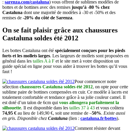
:
sarenza.com/castaluna
) vous offrent de sublimes modèles de
bottes et de bottines avec des remises
jusqu’à -80 % chez
Castaluna
dont une majorité de modèles à -30 et -50% et des
remises de
-20% du côté de Sarenza
.
On se fait plaisir grâce aux chaussures
Castaluna soldes été 2012
Les bottes Castaluna ont été
spécialement conçues pour les pieds
forts et les mollets larges
. Les largeurs de mollets sont proposées en
général dans les
tailles A à F
et le site met à votre disposition un
guide spécial en ligne pour vous aider à trouver les bottes qu’il vous
faut !
Pour commencer notre
sélection
chaussures Castaluna soldes été 2012
, on opte pour cette
sublime paire de bottines compensées en cuir. Ce modèle à lacets est
totalement confortable et tendance grâce à sa jolie couleur camel. Il
est doté d’un talon de 6cm qui
vous allongera parfaitement la
silhouette
. Il est disponible dans les
tailles 37 à 43
et vous coûtera
74,95 €
au lieu de 149,90 €, soit une remise de –
50%
.
Existe aussi
en gris
.
Disponible chez
Castaluna
(lien :
castaluna.fr/bottes
).
Comment résister devant