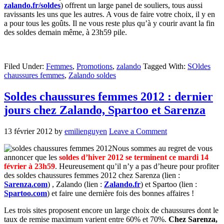
zalando.fr/soldes
) offrent un large panel de souliers, tous aussi
ravissants les uns que les autres. A vous de faire votre choix, il y en
a pour tous les goûts. Il ne vous reste plus qu’à y courir avant la fin
des soldes demain même, à 23h59 pile.
Filed Under:
Femmes
,
Promotions
,
zalando
Tagged With:
SOldes
chaussures femmes
,
Zalando soldes
Soldes chaussures femmes 2012 : dernier
jours chez Zalando, Spartoo et Sarenza
13 février 2012
by
emilienguyen
Leave a Comment
Nous sommes au regret de vous
annoncer que les
soldes d’hiver 2012 se terminent ce mardi 14
février à 23h59
. Heureusement qu’il n’y a pas d’heure pour profiter
des soldes chaussures femmes 2012 chez Sarenza (lien :
Sarenza.com
) , Zalando (lien :
Zalando.fr
) et Spartoo (lien :
Spartoo.com
) et faire une dernière fois des bonnes affaires !
Les trois sites proposent encore un large choix de chaussures dont le
taux de remise maximum varient entre 60% et 70%.
Chez Sarenza,