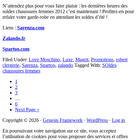
N’attendez plus pour vous faire plaisir : les dernières heures des
soldes chaussures femmes 2012 c’est maintenant ! Profitez-en pour
refaire votre garde-robe en attendant les soldes d’été !
Liens :
Sarenza.com
Zalando.fr
Spartoo.com
Filed Under:
Love Moschino
,
Luxe
,
Magrit
,
Promotions
,
robert
clergerie
,
Sarenza
,
Spartoo
,
zalando
Tagged With:
SOldes
chaussures femmes
Page
1
Page
2
Page
3
Interim
…
pages
Page
6
omitted
Go
Next Page »
to
Primary
Copyright © 2026 ·
Genesis Framework
·
WordPress
·
Log in
Sidebar
En poursuivant votre navigation sur ce site, vous acceptez
l’utilisation de cookies pour vous proposer des services et offres