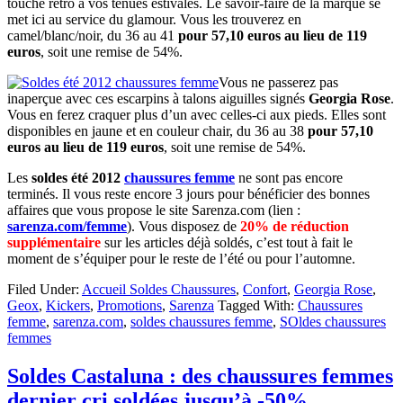
touche rétro à vos tenues estivales. Le savoir-faire de la marque se
met ici au service du glamour. Vous les trouverez en
camel/blanc/noir, du 36 au 41
pour 57,10 euros au lieu de 119
euros
, soit une remise de 54%.
Vous ne passerez pas
inaperçue avec ces escarpins à talons aiguilles signés
Georgia Rose
.
Vous en ferez craquer plus d’un avec celles-ci aux pieds. Elles sont
disponibles en jaune et en couleur chair, du 36 au 38
pour 57,10
euros au lieu de 119 euros
, soit une remise de 54%.
Les
soldes été 2012
chaussures femme
ne sont pas encore
terminés. Il vous reste encore 3 jours pour bénéficier des bonnes
affaires que vous propose le site Sarenza.com (lien :
sarenza.com/femme
). Vous disposez de
20% de réduction
supplémentaire
sur les articles déjà soldés, c’est tout à fait le
moment de s’équiper pour le reste de l’été ou pour l’automne.
Filed Under:
Accueil Soldes Chaussures
,
Confort
,
Georgia Rose
,
Geox
,
Kickers
,
Promotions
,
Sarenza
Tagged With:
Chaussures
femme
,
sarenza.com
,
soldes chaussures femme
,
SOldes chaussures
femmes
Soldes Castaluna : des chaussures femmes
dernier cri soldées jusqu’à -50%