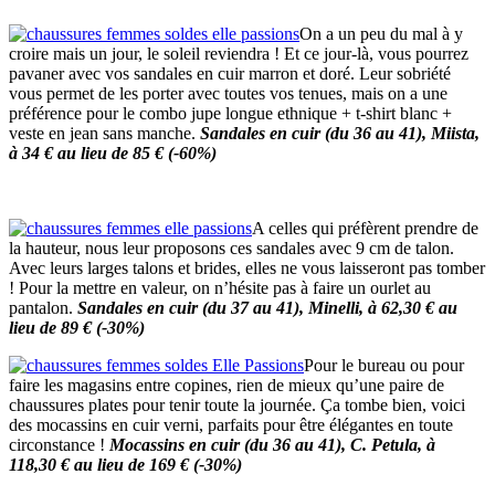
On a un peu du mal à y
croire mais un jour, le soleil reviendra ! Et ce jour-là, vous pourrez
pavaner avec vos sandales en cuir marron et doré. Leur sobriété
vous permet de les porter avec toutes vos tenues, mais on a une
préférence pour le combo jupe longue ethnique + t-shirt blanc +
veste en jean sans manche.
Sandales en cuir (du 36 au 41), Miista,
à 34 € au lieu de 85 € (-60%)
A celles qui préfèrent prendre de
la hauteur, nous leur proposons ces sandales avec 9 cm de talon.
Avec leurs larges talons et brides, elles ne vous laisseront pas tomber
! Pour la mettre en valeur, on n’hésite pas à faire un ourlet au
pantalon.
Sandales en cuir (du 37 au 41), Minelli, à 62,30 € au
lieu de 89 € (-30%)
Pour le bureau ou pour
faire les magasins entre copines, rien de mieux qu’une paire de
chaussures plates pour tenir toute la journée. Ça tombe bien, voici
des mocassins en cuir verni, parfaits pour être élégantes en toute
circonstance !
Mocassins en cuir (du 36 au 41),
C. Petula, à
118,30 € au lieu de 169 € (-30%)