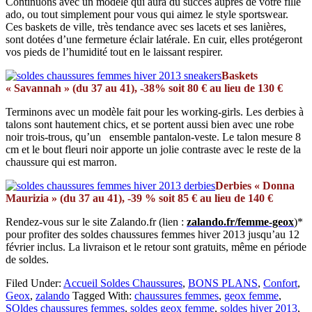
Continuons avec un modèle qui aura du succès auprès de votre fille
ado, ou tout simplement pour vous qui aimez le style sportswear.
Ces baskets de ville, très tendance avec ses lacets et ses lanières,
sont dotées d’une fermeture éclair latérale. En cuir, elles protégeront
vos pieds de l’humidité tout en le laissant respirer.
Baskets
« Savannah » (du 37 au 41), -38% soit 80 € au lieu de 130 €
Terminons avec un modèle fait pour les working-girls. Les derbies à
talons sont hautement chics, et se portent aussi bien avec une robe
noir trois-trous, qu’un ensemble pantalon-veste. Le talon mesure 8
cm et le bout fleuri noir apporte un jolie contraste avec le reste de la
chaussure qui est marron.
Derbies « Donna
Maurizia » (du 37 au 41), -39 % soit 85 € au lieu de 140 €
Rendez-vous sur le site Zalando.fr (lien :
zalando.fr/femme-geox
)*
pour profiter des soldes chaussures femmes hiver 2013 jusqu’au 12
février inclus. La livraison et le retour sont gratuits, même en période
de soldes.
Filed Under:
Accueil Soldes Chaussures
,
BONS PLANS
,
Confort
,
Geox
,
zalando
Tagged With:
chaussures femmes
,
geox femme
,
SOldes chaussures femmes
,
soldes geox femme
,
soldes hiver 2013
,