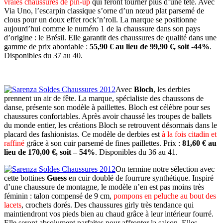
vraies chaussures de pin-up
qui feront tourner plus d’une tête. Avec
Via Uno, l’escarpin classique s’orne d’un nœud plat parsemé de
clous pour un doux effet rock’n’roll. La marque se positionne
aujourd’hui comme le numéro 1 de la chaussure dans son pays
d’origine : le Brésil. Elle garantit des chaussures de qualité dans une
gamme de prix abordable :
55,90 € au lieu de 99,90 €, soit -44%
.
Disponibles du 37 au 40.
Avec
Bloch
, les derbies
prennent un air de fête. La marque, spécialiste des chaussons de
danse, présente son modèle à paillettes. Bloch est célèbre pour ses
chaussures confortables. Après avoir chaussé les troupes de ballets
du monde entier, les créations Bloch se retrouvent désormais dans le
placard des fashionistas. Ce modèle de derbies est
à la fois citadin et
raffiné
grâce à son cuir parsemé de fines paillettes. Prix :
81,60 € au
lieu de 170,00 €, soit – 54%
. Disponibles du 36 au 41.
On termine notre sélection avec
cette bottines
Guess
en cuir doublé de fourrure synthétique. Inspiré
d’une chaussure de montagne, le modèle n’en est pas moins très
féminin : talon compensé de 9 cm,
pompons en peluche au bout des
lacets
, crochets dorés. Des chaussures girly très tendance qui
maintiendront vos pieds bien au chaud grâce à leur intérieur fourré.
Elle seront absolument parfaites pour affronter la saison. Elles