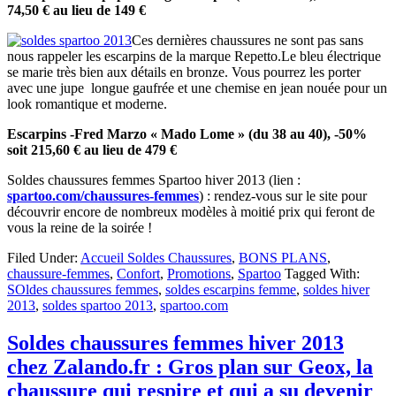
74,50 € au lieu de 149 €
Ces dernières chaussures ne sont pas sans
nous rappeler les escarpins de la marque Repetto.Le bleu électrique
se marie très bien aux détails en bronze. Vous pourrez les porter
avec une jupe longue gaufrée et une chemise en jean nouée pour un
look romantique et moderne.
Escarpins -Fred Marzo « Mado Lome » (du 38 au 40), -50%
soit 215,60 € au lieu de 479 €
Soldes chaussures femmes Spartoo hiver 2013 (lien :
spartoo.com/chaussures-femmes
) : rendez-vous sur le site pour
découvrir encore de nombreux modèles à moitié prix qui feront de
vous la reine de la soirée !
Filed Under:
Accueil Soldes Chaussures
,
BONS PLANS
,
chaussure-femmes
,
Confort
,
Promotions
,
Spartoo
Tagged With:
SOldes chaussures femmes
,
soldes escarpins femme
,
soldes hiver
2013
,
soldes spartoo 2013
,
spartoo.com
Soldes chaussures femmes hiver 2013
chez Zalando.fr : Gros plan sur Geox, la
chaussure qui respire et qui a su devenir