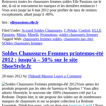
Retrouvez toutes les chaussures femmes soldes Elle Passions sur le
site, là où se rencontrent les marques et les dernières tendances !
Vous avez jusqu’au 6 mai 2012 pour profiter de taux de remises
exceptionnels, allant jusqu’à -80%.
lien :
ellepassions.elle.fr
Filed Under:
Accueil Soldes Chaussures
,
C.Petula
,
Confort
,
ELLE
Passions
,
Miista
,
Minelli
,
Promotions
,
soldes chaussures femmes
Tagged With:
chaussures femmes soldes
,
chaussures pas cher
,
SOldes chaussures femmes
Soldes Chaussures Femmes printemps-été
2012 : jusqu’à – 50% sur le site
ShoeStyle.fr
28 mars 2012
by
Thibault Masson
Leave a Comment
Vous aimez les
produits proposés pas les sites de Sarenza et Spartoo ? Vous allez
adorez Shoestyle, le nouveau site 100% chaussures créé par La
Redoute. Depuis hier, le site propose des soldes sur de nombreuses
marques de chaussures et sur sa propre collection La Redoute
Essentiels. Dépêchez-vous, cela ne dure que
jusqu’au 2 avril
! Nous