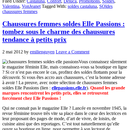
Filed Under:
Castaluna
,
Confort
,
Deluca
,
Promotions
,
Soldes
,
Valentina
,
VonJeanet
Tagged With:
soldes castaluna
,
SOldes
chaussures femmes
Chaussures femmes soldes Elle Passions :
tombez sous le charme des chaussures
tendance à petits prix
2 mai 2012
by
emilienguyen
Leave a Comment
Vous connaissez sûrement
le magazine féminin Elle, mais connaissez-vous sa boutique en ligne
? Si ce n’est pas encore le cas, profitez des soldes flottants pour la
découvrir. Si vous êtes accro aux chaussures, c’est la bonne adresse
à avoir ! La preuve, avec notre sélection de chaussures femmes
soldes Elle Passions (lien :
ellepassions.elle.fr
).
Quand les grande
marques rencontrent les petits prix, elles se retrouvent
forcément chez Elle Passions !
Qui ne connait pas le magazine Elle ? Lancée en novembre 1945, la
revue féminine trouve très vite sa place dans le cœur des lectrices en
leur proposant des pages de mode, d’art de vivre, de loisirs, de
cuisine ainsi que des reportages. C’est tout naturellement qu’elle
ouvre sa boutique en ligne, pour permettre à son lectorat de