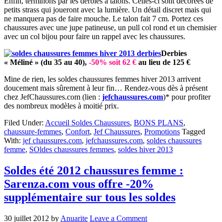
Enfin, terminons par les derbies à talons. Celles-ci sont décorées de
petits strass qui joueront avec la lumière. Un détail discret mais qui
ne manquera pas de faire mouche. Le talon fait 7 cm. Portez ces
chaussures avec une jupe patineuse, un pull col rond et un chemisier
avec un col bijou pour faire un rappel avec les chaussures.
Derbies
« Méliné » (du 35 au 40),
-50% soit 62 €
au lieu de 125 €
Mine de rien, les soldes chaussures femmes hiver 2013 arrivent
doucement mais sûrement à leur fin… Rendez-vous dès à présent
chez JefChaussures.com (lien :
jefchaussures.com
)* pour profiter
des nombreux modèles à moitié prix.
Filed Under:
Accueil Soldes Chaussures
,
BONS PLANS
,
chaussure-femmes
,
Confort
,
Jef Chaussures
,
Promotions
Tagged
With:
jef chaussures.com
,
jefchaussures.com
,
soldes chaussures
femme
,
SOldes chaussures femmes
,
soldes hiver 2013
Soldes été 2012 chaussures femme :
Sarenza.com vous offre -20%
supplémentaire sur tous les soldes
30 juillet 2012
by
Anuarite
Leave a Comment