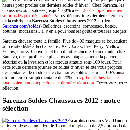
heures pour profiter des derniers soldes d’hiver ! Chez Sarenza, les
chaussures sont soldées jusqu’à -60% avec
-20% supplémentaires
sur tous les prix déjà soldés
. Venez découvrir les dernières remises
de la rubrique «
Sarenza Soldes Chaussures 2012
« . (lien :
Sarenza.com/soldes
) Ballerines, escarpins, compensés, bottes,
bottines, mocassins…il y en a pour tous les goûts et tous les budgets.
Sarenza chausse toute la famille. Plus de 400 marques se bousculent
sur ce site dédié à la chaussure : Ash, Jonak, Fred Perry, Mellow
Yellow, Guess, Converse et bien d’autres encore. Commander chez
Sarenza, c’est profiter de plusieurs avantages comme la paiement
sécurisé ou la livraison et les retours gratuits sous 100 jours. Pour
cette toute dernière journée de soldes d’hiver, le site vous propose
des centaines de modèles de chaussures soldés jusqu’à – 60% ainsi
qu’une remise supplémentaire de 20%.
Les prix affichés dans les
rayons tiennent compte de cette dernière réduction
. Découvrez notre
sélection.
Sarenza Soldes Chaussures 2012 : notre
sélection
Escarpins open-toes
Via Uno
en
cuir doublé avec un talon de 13 cm et un plateau de 2,5 cm. Voilà de