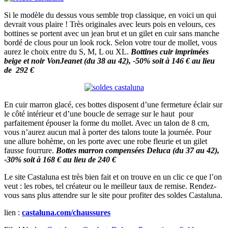
Si le modèle du dessus vous semble trop classique, en voici un qui
devrait vous plaire ! Très originales avec leurs pois en velours, ces
bottines se portent avec un jean brut et un gilet en cuir sans manche
bordé de clous pour un look rock. Selon votre tour de mollet, vous
aurez le choix entre du S, M, L ou XL.
Bottines cuir imprimées
beige et noir VonJeanet (du 38 au 42), -50% soit à 146 € au lieu
de 292 €
En cuir marron glacé, ces bottes disposent d’une fermeture éclair sur
le côté intérieur et d’une boucle de serrage sur le haut pour
parfaitement épouser la forme du mollet. Avec un talon de 8 cm,
vous n’aurez aucun mal à porter des talons toute la journée. Pour
une allure bohème, on les porte avec une robe fleurie et un gilet
fausse fourrure.
Bottes marron compensées Deluca (du 37 au 42),
-30% soit à 168 € au lieu de 240 €
Le site Castaluna est très bien fait et on trouve en un clic ce que l’on
veut : les robes, tel créateur ou le meilleur taux de remise. Rendez-
vous sans plus attendre sur le site pour profiter des soldes Castaluna.
lien :
castaluna.com/chaussures