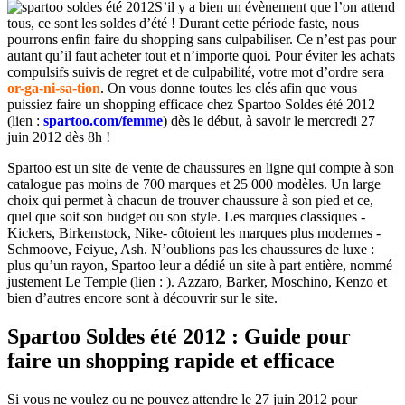
S’il y a bien un évènement que l’on attend
tous, ce sont les soldes d’été ! Durant cette période faste, nous
pourrons enfin faire du shopping sans culpabiliser. Ce n’est pas pour
autant qu’il faut acheter tout et n’importe quoi. Pour éviter les achats
compulsifs suivis de regret et de culpabilité, votre mot d’ordre sera
or-ga-ni-sa-tion
. On vous donne toutes les clés afin que vous
puissiez faire un shopping efficace chez Spartoo Soldes été 2012
(lien :
spartoo.com/femme
) dès le début, à savoir le mercredi 27
juin 2012 dès 8h !
Spartoo est un site de vente de chaussures en ligne qui compte à son
catalogue pas moins de 700 marques et 25 000 modèles. Un large
choix qui permet à chacun de trouver chaussure à son pied et ce,
quel que soit son budget ou son style. Les marques classiques -
Kickers, Birkenstock, Nike- côtoient les marques plus modernes -
Schmoove, Feiyue, Ash. N’oublions pas les chaussures de luxe :
plus qu’un rayon, Spartoo leur a dédié un site à part entière, nommé
justement Le Temple (lien : ). Azzaro, Barker, Moschino, Kenzo et
bien d’autres encore sont à découvrir sur le site.
Spartoo Soldes été 2012 : Guide pour
faire un shopping rapide et efficace
Si vous ne voulez ou ne pouvez attendre le 27 juin 2012 pour