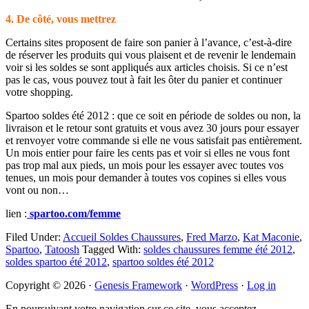
4. De côté, vous mettrez
Certains sites proposent de faire son panier à l’avance, c’est-à-dire
de réserver les produits qui vous plaisent et de revenir le lendemain
voir si les soldes se sont appliqués aux articles choisis. Si ce n’est
pas le cas, vous pouvez tout à fait les ôter du panier et continuer
votre shopping.
Spartoo soldes été 2012 : que ce soit en période de soldes ou non, la
livraison et le retour sont gratuits et vous avez 30 jours pour essayer
et renvoyer votre commande si elle ne vous satisfait pas entièrement.
Un mois entier pour faire les cents pas et voir si elles ne vous font
pas trop mal aux pieds, un mois pour les essayer avec toutes vos
tenues, un mois pour demander à toutes vos copines si elles vous
vont ou non…
lien :
spartoo.com/femme
Filed Under:
Accueil Soldes Chaussures
,
Fred Marzo
,
Kat Maconie
,
Spartoo
,
Tatoosh
Tagged With:
soldes chaussures femme été 2012
,
soldes spartoo été 2012
,
spartoo soldes été 2012
Primary
Copyright © 2026 ·
Genesis Framework
·
WordPress
·
Log in
Sidebar
En poursuivant votre navigation sur ce site, vous acceptez