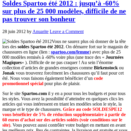
Soldes Spartoo été 2012 : jusqu’à -60%
sur plus de 25 000 modèles, difficile de ne
pas trouver son bonheur
28 juin 2012
by
Anuarite
Leave a Comment
Vous ne saurez plus où donner de la tête
lors des
soldes Spartoo été 2012
. On démarre fort sur le magasin de
chaussures en ligne (lien :
spartoo.com/femme
) avec plus de 25
000 modèles remisés à -60% voire plus (une trace des «
Journées
Magiques
« ). Difficile de ne pas craquer ! Au sein l’énorme
collection d’articles de grandes enseignes comme
Birkenstock
ou
Jonak
vous trouverez forcément les chaussures qu’il faut pour cet
été. Nous vous faisons également bénéficier d’un
code
promotionnel spécial
pour plus de plaisir.
Sur le site
Spartoo.com
il y en a pour tous les budgets et pour tous
les styles. Vous avez la possibilité d’atteindre en quelques clics les
articles qui vous intéressent en triant les modèles selon le style, la
marque et le type de chaussures.
Grâce au code SOLDESPE12
vous bénéficier de 5% de réduction supplémentaire à partir de
60 euros d’achat sur des articles soldés (voir conditions sur le
site)
. Vous pouvez aussi contrôler votre budget en mettant en avant
les meilleurs prix. Peu de contraintes, la livraison est gratuite et vous