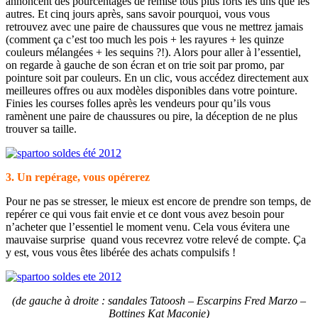
annoncent des pourcentages de remise tous plus forts les uns que les
autres. Et cinq jours après, sans savoir pourquoi, vous vous
retrouvez avec une paire de chaussures que vous ne mettrez jamais
(comment ça c’est too much les pois + les rayures + les quinze
couleurs mélangées + les sequins ?!). Alors pour aller à l’essentiel,
on regarde à gauche de son écran et on trie soit par promo, par
pointure soit par couleurs. En un clic, vous accédez directement aux
meilleures offres ou aux modèles disponibles dans votre pointure.
Finies les courses folles après les vendeurs pour qu’ils vous
ramènent une paire de chaussures ou pire, la déception de ne plus
trouver sa taille.
3. Un repérage, vous opérerez
Pour ne pas se stresser, le mieux est encore de prendre son temps, de
repérer ce qui vous fait envie et ce dont vous avez besoin pour
n’acheter que l’essentiel le moment venu. Cela vous évitera une
mauvaise surprise quand vous recevrez votre relevé de compte. Ça
y est, vous vous êtes libérée des achats compulsifs !
(de gauche à droite : sandales Tatoosh – Escarpins Fred Marzo –
Bottines Kat Maconie)