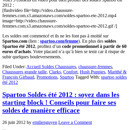
2012 :
[flashvideo file=http://video.chaussure-
femmes.com.s3.amazonaws.com/soldes-spartoo-ete-2012.mp4
image=http://video.chaussure-
femmes.com.s3.amazonaws.com/soldes-spartoo-ete-2012.gif /]
Les soldes ont commencé et ils ne les font pas à moitié sur
Spartoo.com
(lien :
spartoo.com/femme
). En plus des
soldes
Spartoo été 2012
, profitez d’un
code promotionnel à partir de 60
euros d’achats
. Votre placard n’a qu’à bien se tenir car il risque de
subir quelques bouleversements.
Filed Under:
Accueil Soldes Chaussures
,
chaussure-femmes
,
Chaussures grande taille
,
Clarks
,
Confort
,
Hush Puppies
,
Marithé &
François Girbaud
,
Promotions
,
Spartoo
Tagged With:
spartoo soldes
été 2012
Spartoo Soldes été 2012 : soyez dans les
starting block ! Conseils pour faire ses
soldes de manière efficace
26 juin 2012
by
emilienguyen
Leave a Comment