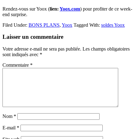
Rendez-vous sur Yoox (
lien:
Yoox.com
) pour profiter de ce week-
end surprise.
Filed Under:
BONS PLANS
,
Yoox
Tagged With:
soldes Yoox
Reader
Laisser un commentaire
Interactions
Votre adresse e-mail ne sera pas publiée.
Les champs obligatoires
sont indiqués avec
*
Commentaire
*
Nom
*
E-mail
*