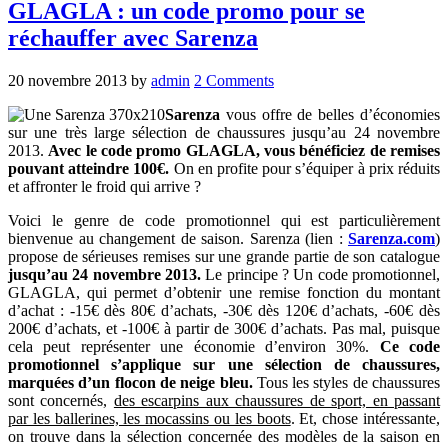
GLAGLA : un code promo pour se
réchauffer avec Sarenza
20 novembre 2013
by
admin
2 Comments
Sarenza
vous offre de belles d’économies
sur une très large sélection de chaussures jusqu’au 24 novembre
2013.
Avec le code promo GLAGLA, vous bénéficiez de remises
pouvant atteindre 100€.
On en profite pour s’équiper à prix réduits
et affronter le froid qui arrive ?
Voici le genre de code promotionnel qui est particulièrement
bienvenue au changement de saison. Sarenza (lien :
Sarenza.com
)
propose de sérieuses remises sur une grande partie de son catalogue
jusqu’au 24 novembre 2013.
Le principe ? Un code promotionnel,
GLAGLA, qui permet d’obtenir une remise fonction du montant
d’achat : -15€ dès 80€ d’achats, -30€ dès 120€ d’achats, -60€ dès
200€ d’achats, et -100€ à partir de 300€ d’achats. Pas mal, puisque
cela peut représenter une économie d’environ 30%.
Ce code
promotionnel s’applique sur une sélection de chaussures,
marquées d’un flocon de neige bleu.
Tous les styles de chaussures
sont concernés,
des escarpins aux chaussures de sport, en passant
par les ballerines, les mocassins ou les boots
. Et, chose intéressante,
on trouve dans la sélection concernée des modèles de la saison en