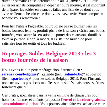
durent 5 semaines et se déroulent du 3 au 31 janvier 2013. Pour
éviter les achats compulsifs et dépenser outre mesure, il est important
de préparer les soldes en avance : faites une liste de ce dont vous
avez réellement besoin et ce dont vous avez envie. Votre compte en
banque vous remerciera !
Pour lier l’utile à l’agréable, pourquoi ne pas se tourner vers les
bottes fourrées femme, produit-phare de la saison ? Grâce aux bottes
fourrées, vous aurez la sensation de porter des chaussons douillets
toute la journée. Néon, à motifs, il existe une multitude pour
satisfaire tous les goûts et tous les budgets.
Repérages Soldes Belgique 2013 : les 3
bottes fourrées de la saison
Nous avons fait un petit repérage chez Sarenza (lien :
sarenza.com/belgique
)*, Zalando (lien :
zalando.be
)* et Spartoo
(lien :
spartoo.be
)* pour les soldes Belgique 2013. Pour l’instant,
nous ne savons pas si ces modèles seront soldés mais nous espérons
fortement que oui !
Ces 3 sites, spécialisés dans la vente en ligne de chaussures pour
hommes, femmes et enfants, proposent
l’envoi et le retour gratuits,
sans minimum d’achat
. Vous pourrez ainsi faire vos achats de chez