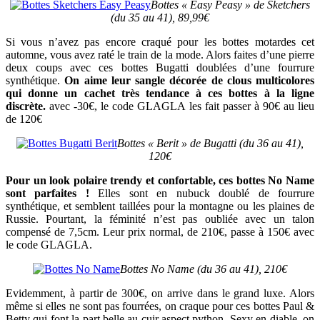
Bottes « Easy Peasy » de Sketchers
(du 35 au 41), 89,99€
Si vous n’avez pas encore craqué pour les bottes motardes cet
automne, vous avez raté le train de la mode. Alors faites d’une pierre
deux coups avec ces bottes Bugatti doublées d’une fourrure
synthétique.
On aime leur sangle décorée de clous multicolores
qui donne un cachet très tendance à ces bottes à la ligne
discrète.
avec -30€, le code GLAGLA les fait passer à 90€ au lieu
de 120€
Bottes « Berit » de Bugatti (du 36 au 41),
120€
Pour un look polaire trendy et confortable, ces bottes No Name
sont parfaites !
Elles sont en nubuck doublé de fourrure
synthétique, et semblent taillées pour la montagne ou les plaines de
Russie. Pourtant, la féminité n’est pas oubliée avec un talon
compensé de 7,5cm. Leur prix normal, de 210€, passe à 150€ avec
le code GLAGLA.
Bottes No Name (du 36 au 41), 210€
Evidemment, à partir de 300€, on arrive dans le grand luxe. Alors
même si elles ne sont pas fourrées, on craque pour ces bottes Paul &
Betty qui font la part belle au cuir aspect python. Sexy en diable, on