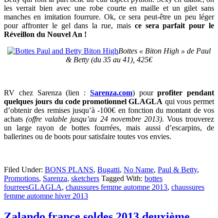
les verrait bien avec une robe courte en maille et un gilet sans
manches en imitation fourrure. Ok, ce sera peut-être un peu léger
pour affronter le gel dans la rue, mais
ce sera parfait pour le
Réveillon du Nouvel An !
Bottes « Biton High » de Paul
& Betty (du 35 au 41), 425€
RV chez Sarenza (lien :
Sarenza.com
) pour
profiter pendant
quelques jours du code promotionnel GLAGLA
qui vous permet
d’obtenir des remises jusqu’à -100€ en fonction du montant de vos
achats
(offre valable jusqu’au 24 novembre 2013)
. Vous trouverez
un large rayon de bottes fourrées, mais aussi d’escarpins, de
ballerines ou de boots pour satisfaire toutes vos envies.
Filed Under:
BONS PLANS
,
Bugatti
,
No Name
,
Paul & Betty
,
Promotions
,
Sarenza
,
sketchers
Tagged With:
bottes
fourreesGLAGLA
,
chaussures femme automne 2013
,
chaussures
femme automne hiver 2013
Zalando france soldes 2013 deuxième