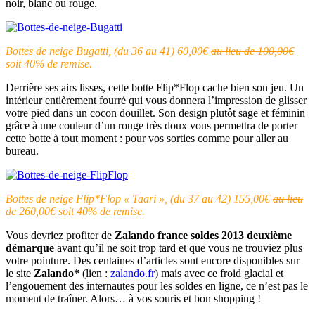
noir, blanc ou rouge.
Bottes de neige Bugatti, (du 36 au 41) 60,00€
au lieu de 100,00€
soit 40% de remise.
Derrière ses airs lisses, cette botte Flip*Flop cache bien son jeu. Un
intérieur entièrement fourré qui vous donnera l’impression de glisser
votre pied dans un cocon douillet. Son design plutôt sage et féminin
grâce à une couleur d’un rouge très doux vous permettra de porter
cette botte à tout moment : pour vos sorties comme pour aller au
bureau.
Bottes de neige Flip*Flop « Taari », (du 37 au 42) 155,00€
au lieu
de 260,00€
soit 40% de remise.
Vous devriez profiter de
Zalando france soldes 2013 deuxième
démarque
avant qu’il ne soit trop tard et que vous ne trouviez plus
votre pointure. Des centaines d’articles sont encore disponibles sur
le site
Zalando*
(lien :
zalando.fr
) mais avec ce froid glacial et
l’engouement des internautes pour les soldes en ligne, ce n’est pas le
moment de traîner. Alors… à vos souris et bon shopping !