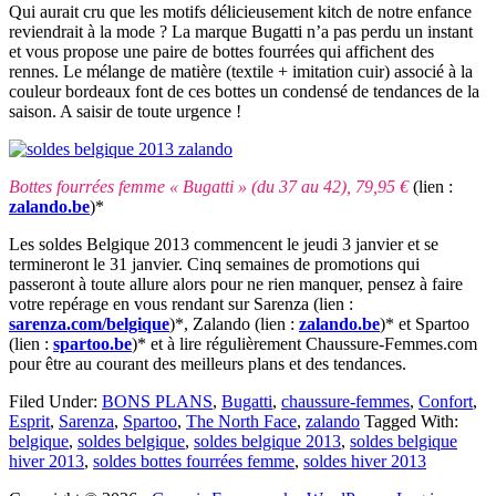
Qui aurait cru que les motifs délicieusement kitch de notre enfance
reviendrait à la mode ? La marque Bugatti n’a pas perdu un instant
et vous propose une paire de bottes fourrées qui affichent des
rennes. Le mélange de matière (textile + imitation cuir) associé à la
couleur bordeaux font de ces bottes un condensé de tendances de la
saison. A saisir de toute urgence !
Bottes fourrées femme « Bugatti » (du 37 au 42), 79,95 €
(lien :
zalando.be
)*
Les soldes Belgique 2013 commencent le jeudi 3 janvier et se
termineront le 31 janvier. Cinq semaines de promotions qui
passeront à toute allure alors pour ne rien manquer, pensez à faire
votre repérage en vous rendant sur Sarenza (lien :
sarenza.com/belgique
)*, Zalando (lien :
zalando.be
)* et Spartoo
(lien :
spartoo.be
)* et à lire régulièrement Chaussure-Femmes.com
pour être au courant des meilleurs plans et des tendances.
Filed Under:
BONS PLANS
,
Bugatti
,
chaussure-femmes
,
Confort
,
Esprit
,
Sarenza
,
Spartoo
,
The North Face
,
zalando
Tagged With:
belgique
,
soldes belgique
,
soldes belgique 2013
,
soldes belgique
hiver 2013
,
soldes bottes fourrées femme
,
soldes hiver 2013