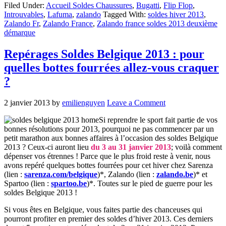
Filed Under:
Accueil Soldes Chaussures
,
Bugatti
,
Flip Flop
,
Introuvables
,
Lafuma
,
zalando
Tagged With:
soldes hiver 2013
,
Zalando Fr
,
Zalando France
,
Zalando france soldes 2013 deuxième
démarque
Repérages Soldes Belgique 2013 : pour
quelles bottes fourrées allez-vous craquer
?
2 janvier 2013
by
emilienguyen
Leave a Comment
Si reprendre le sport fait partie de vos
bonnes résolutions pour 2013, pourquoi ne pas commencer par un
petit marathon aux bonnes affaires à l’occasion des soldes Belgique
2013 ? Ceux-ci auront lieu
du 3 au 31 janvier 2013
; voilà comment
dépenser vos étrennes ! Parce que le plus froid reste à venir, nous
avons repéré quelques bottes fourrées pour cet hiver chez Sarenza
(lien :
sarenza.com/belgique
)*, Zalando (lien :
zalando.be
)* et
Spartoo (lien :
spartoo.be
)*. Toutes sur le pied de guerre pour les
soldes Belgique 2013 !
Si vous êtes en Belgique, vous faites partie des chanceuses qui
pourront profiter en premier des soldes d’hiver 2013. Ces derniers