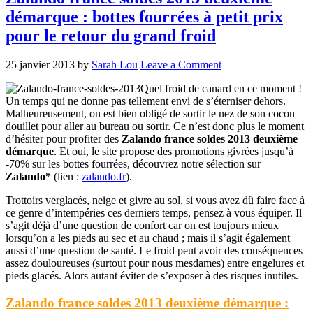
démarque : bottes fourrées à petit prix
pour le retour du grand froid
25 janvier 2013
by
Sarah Lou
Leave a Comment
Quel froid de canard en ce moment !
Un temps qui ne donne pas tellement envi de s’éterniser dehors.
Malheureusement, on est bien obligé de sortir le nez de son cocon
douillet pour aller au bureau ou sortir. Ce n’est donc plus le moment
d’hésiter pour profiter des
Zalando france soldes 2013 deuxième
démarque
. Et oui, le site propose des promotions givrées jusqu’à
-70% sur les bottes fourrées, découvrez notre sélection sur
Zalando*
(lien :
zalando.fr
).
Trottoirs verglacés, neige et givre au sol, si vous avez dû faire face à
ce genre d’intempéries ces derniers temps, pensez à vous équiper. Il
s’agit déjà d’une question de confort car on est toujours mieux
lorsqu’on a les pieds au sec et au chaud ; mais il s’agit également
aussi d’une question de santé. Le froid peut avoir des conséquences
assez douloureuses (surtout pour nous mesdames) entre engelures et
pieds glacés. Alors autant éviter de s’exposer à des risques inutiles.
Zalando france soldes 2013 deuxième démarque :