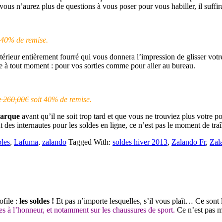
ous n’aurez plus de questions à vous poser pour vous habiller, il suffira 
 40% de remise.
intérieur entièrement fourré qui vous donnera l’impression de glisser vot
te à tout moment : pour vos sorties comme pour aller au bureau.
e 260,00€
soit 40% de remise.
marque
avant qu’il ne soit trop tard et que vous ne trouviez plus votre po
t des internautes pour les soldes en ligne, ce n’est pas le moment de tr
bles
,
Lafuma
,
zalando
Tagged With:
soldes hiver 2013
,
Zalando Fr
,
Zal
ofile :
les soldes !
Et pas n’importe lesquelles, s’il vous plaît… Ce sont l
es à l’honneur, et notamment sur les chaussures de sport.
Ce n’est pas m