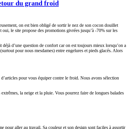
etour du grand froid
sement, on est bien obligé de sortir le nez de son cocon douillet
Et oui, le site propose des promotions givrées jusqu’à -70% sur les
git déjà d’une question de confort car on est toujours mieux lorsqu’on a
s (surtout pour nous mesdames) entre engelures et pieds glacés. Alors
s d’articles pour vous équiper contre le froid. Nous avons sélection
s extrêmes, la neige et la pluie. Vous pourrez faire de longues balades
our aller au travail. Sa couleur et son design sont faciles à assortir