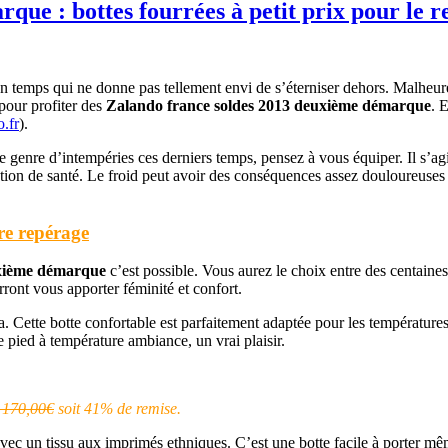
ue : bottes fourrées à petit prix pour le r
 temps qui ne donne pas tellement envi de s’éterniser dehors. Malheureu
 pour profiter des
Zalando france soldes 2013 deuxième démarque
. 
o.fr
).
 ce genre d’intempéries ces derniers temps, pensez à vous équiper. Il s’a
estion de santé. Le froid peut avoir des conséquences assez douloureuse
re repérage
uxième démarque
c’est possible. Vous aurez le choix entre des centaine
rront vous apporter féminité et confort.
ma. Cette botte confortable est parfaitement adaptée pour les température
re pied à température ambiance, un vrai plaisir.
e 170,00€
soit 41% de remise.
 un tissu aux imprimés ethniques. C’est une botte facile à porter même p