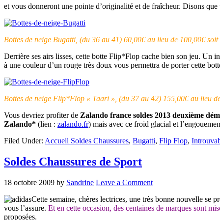
et vous donneront une pointe d’originalité et de fraîcheur. Disons que v
Bottes de neige Bugatti, (du 36 au 41) 60,00€
au lieu de 100,00€
soit
Derrière ses airs lisses, cette botte Flip*Flop cache bien son jeu. Un 
à une couleur d’un rouge très doux vous permettra de porter cette bot
Bottes de neige Flip*Flop « Taari », (du 37 au 42) 155,00€
au lieu d
Vous devriez profiter de
Zalando france soldes 2013 deuxième dé
Zalando*
(lien :
zalando.fr
) mais avec ce froid glacial et l’engouemen
Filed Under:
Accueil Soldes Chaussures
,
Bugatti
,
Flip Flop
,
Introuva
Soldes Chaussures de Sport
18 octobre 2009
by
Sandrine
Leave a Comment
Cette semaine, chères lectrices, une très bonne nouvelle se pr
vous l’assure.
Et en cette occasion, des centaines de marques sont mis
proposées.