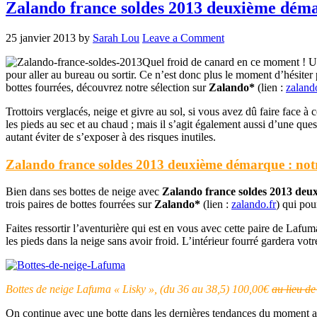
Zalando france soldes 2013 deuxième démarq
25 janvier 2013
by
Sarah Lou
Leave a Comment
Quel froid de canard en ce moment ! Un
pour aller au bureau ou sortir. Ce n’est donc plus le moment d’hésiter
bottes fourrées, découvrez notre sélection sur
Zalando*
(lien :
zaland
Trottoirs verglacés, neige et givre au sol, si vous avez dû faire face à
les pieds au sec et au chaud ; mais il s’agit également aussi d’une qu
autant éviter de s’exposer à des risques inutiles.
Zalando france soldes 2013 deuxième démarque : not
Bien dans ses bottes de neige avec
Zalando france soldes 2013 de
trois paires de bottes fourrées sur
Zalando*
(lien :
zalando.fr
) qui pou
Faites ressortir l’aventurière qui est en vous avec cette paire de Lafu
les pieds dans la neige sans avoir froid. L’intérieur fourré gardera vot
Bottes de neige Lafuma « Lisky », (du 36 au 38,5) 100,00€
au lieu d
On continue avec une botte dans les dernières tendances du moment avec