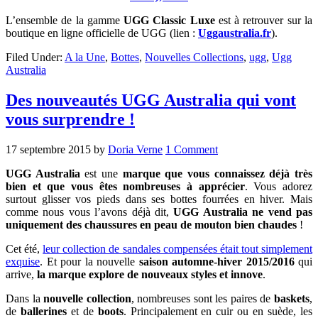
L’ensemble de la gamme
UGG Classic Luxe
est à retrouver sur la
boutique en ligne officielle de UGG (lien :
Uggaustralia.fr
).
Filed Under:
A la Une
,
Bottes
,
Nouvelles Collections
,
ugg
,
Ugg
Australia
Des nouveautés UGG Australia qui vont
vous surprendre !
17 septembre 2015
by
Doria Verne
1 Comment
UGG Australia
est une
marque que vous connaissez déjà très
bien et que vous êtes nombreuses à apprécier
. Vous adorez
surtout glisser vos pieds dans ses bottes fourrées en hiver. Mais
comme nous vous l’avons déjà dit,
UGG Australia ne vend pas
uniquement des chaussures en peau de mouton bien chaudes
!
Cet été,
leur collection de sandales compensées était tout simplement
exquise
. Et pour la nouvelle
saison automne-hiver 2015/2016
qui
arrive,
la marque explore de nouveaux styles et innove
.
Dans la
nouvelle collection
, nombreuses sont les paires de
baskets
,
de
ballerines
et de
boots
. Principalement en cuir ou en suède, les