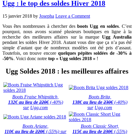
Ugg : le top des soldes Hiver 2018
15 janvier 2018
by
Josepha
Leave a Comment
Vous êtes nombreuses à chercher des
boots Ugg en soldes
. C’est
pourquoi, nous avons scanné plusieurs boutiques en ligne à la
recherche des meilleures affaires sur la marque
Ugg Australia
pendant les soldes Hiver 2018. Autant vous dire que ça n’a pas été
simple d’autant que de nombreux modèles ont été pris d’assaut.
Toutefois, on trouve encore
quelques pépites soldées de -30% à
-50%
. Voici donc notre
top « Ugg soldes 2018 »
!
Ugg Soldes 2018 : les meilleures affaires
Boots Fraise Whipstitch,
Boots Brita,
132
€ au lieu de
220€
(-40%)
138€ au lieu de
230€
(-40%)
sur
Ugg.com
sur
Ugg.com
Boots Ariane,
Boots Classic Short,
110
€ au lieu de
220€
(-55%) sur
115€ au lieu de
230€
(-55%)