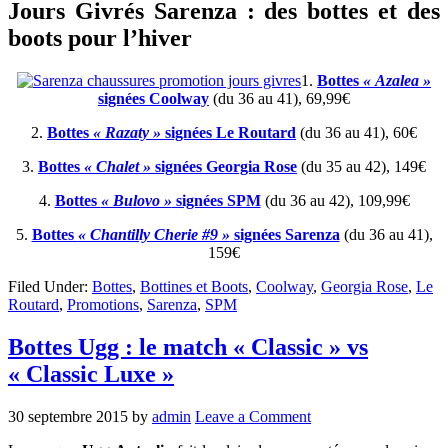
Jours Givrés Sarenza : des bottes et des
boots pour l’hiver
1.
Bottes
« Azalea »
signées Coolway
(du 36 au 41), 69,99€
2.
Bottes
« Razaty »
signées Le Routard
(du 36 au 41), 60€
3.
Bottes
« Chalet »
signées Georgia Rose
(du 35 au 42), 149€
4.
Bottes
« Bulovo »
signées SPM
(du 36 au 42), 109,99€
5.
Bottes
« Chantilly Cherie #9 »
signées Sarenza
(du 36 au 41),
159€
Filed Under:
Bottes
,
Bottines et Boots
,
Coolway
,
Georgia Rose
,
Le
Routard
,
Promotions
,
Sarenza
,
SPM
Bottes Ugg : le match « Classic » vs
« Classic Luxe »
30 septembre 2015
by
admin
Leave a Comment