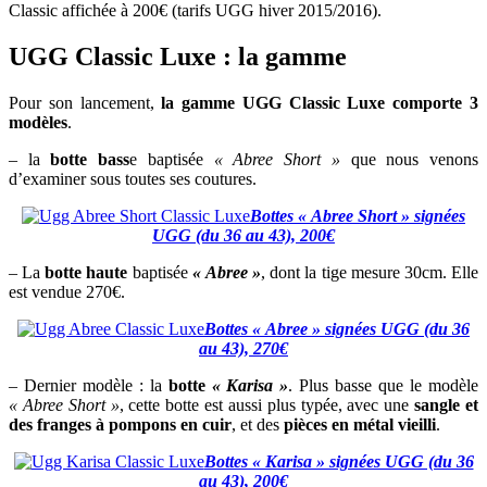
Classic affichée à 200€ (tarifs UGG hiver 2015/2016).
UGG Classic Luxe : la gamme
Pour son lancement,
la gamme UGG Classic Luxe comporte 3
modèles
.
– la
botte bass
e baptisée
« Abree Short »
que nous venons
d’examiner sous toutes ses coutures.
Bottes « Abree Short » signées
UGG (du 36 au 43), 200€
– La
botte haute
baptisée
« Abree »
, dont la tige mesure 30cm. Elle
est vendue 270€.
Bottes « Abree » signées UGG (du 36
au 43), 270€
– Dernier modèle : la
botte
« Karisa »
. Plus basse que le modèle
« Abree Short »
, cette botte est aussi plus typée, avec une
sangle et
des franges à pompons en cuir
, et des
pièces en métal vieilli
.
Bottes « Karisa » signées UGG (du 36
au 43), 200€