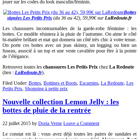
jouer sur les codes du look masculin/féminin.
Bottes
signées Les Petits Prix
(du 36 au 42), 59,99€ sur
LaRedoute.fr
Les chaussures incontournables de la garde-robe féminine : les
bottes. Ce modèle résistera à la pluie de l’automne. On aime le côté
bi-matière brillant et mat qui donnera un côté très chic à votre tenue.
On porte ces bottes avec un jean skinny, un legging ou bien un
fuseau, associé à un top et une veste cavalière pour être à la pointe
de l’élégance.
Retrouvez toutes les
chaussures Les Petits Prix
chez
La Redoute
(lien :
LaRedoute.fr
).
Filed Under:
Bottes
,
Bottines et Boots
,
Escarpins
,
La Redoute
,
Les
Petits Prix
,
Shopping à petits prix
Nouvelle collection Lemon Jelly : les
bottes de pluie de la rentrée
22 juillet 2015
by
Doria Verne
Leave a Comment
Le constat est là : vous avez déjà toutes les paires de sandales et