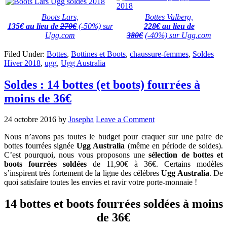
Boots Lars,
Bottes Valberg,
135€ au lieu de
270€
(-50%)
sur
228€ au lieu de
Ugg.com
380€
(-40%)
sur Ugg.com
Filed Under:
Bottes
,
Bottines et Boots
,
chaussure-femmes
,
Soldes
Hiver 2018
,
ugg
,
Ugg Australia
Soldes : 14 bottes (et boots) fourrées à
moins de 36€
24 octobre 2016
by
Josepha
Leave a Comment
Nous n’avons pas toutes le budget pour craquer sur une paire de
bottes fourrées signée
Ugg Australia
(même en période de soldes).
C’est pourquoi, nous vous proposons une
sélection de bottes et
boots fourrées soldées
de 11,90€ à 36€. Certains modèles
s’inspirent très fortement de la ligne des célèbres
Ugg Australia
. De
quoi satisfaire toutes les envies et ravir votre porte-monnaie !
14 bottes et boots fourrées soldées à moins
de 36€