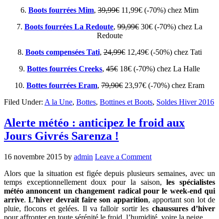
6.
Boots fourrées Mim
,
39,99€
11,99€ (-70%) chez Mim
7.
Boots fourrées La Redoute
,
99,99€
30€ (-70%) chez La
Redoute
8.
Boots compensées Tati
,
24,99€
12,49€ (-50%) chez Tati
9.
Bottes fourrées Creeks
,
45€
18€ (-70%) chez La Halle
10.
Bottes fourrées Eram
,
79,90€
23,97€ (-70%) chez Eram
Filed Under:
A la Une
,
Bottes
,
Bottines et Boots
,
Soldes Hiver 2016
Alerte météo : anticipez le froid aux
Jours Givrés Sarenza !
16 novembre 2015
by
admin
Leave a Comment
Alors que la situation est figée depuis plusieurs semaines, avec un
temps exceptionnellement doux pour la saison,
les spécialistes
météo annoncent un changement radical pour le week-end qui
arrive
.
L’hiver devrait faire son apparition
, apportant son lot de
pluie, flocons et gelées. Il va falloir sortir les
chaussures d’hiver
pour affronter en toute sérénité le froid, l’humidité, voire la neige.