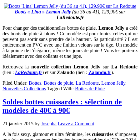
Boots « Lina » Lemon Jelly
(du 36 au 41), 129,90€ sur
LaRedoute.fr
Pour changer des traditionnelles bottes de pluie,
Lemon Jelly
a créé
des boots de pluie à talons ! Ce modèle est pour toutes celles qui ne
peuvent pas sortir sans prendre de la hauteur. Sa particularité ? Il est
entièrement en PVC avec une finition velours sur la tige. Un modèle
à la pointe de l’élégance, même les jours de pluie ! Vous les porterez
idéalement avec des collants et une jupe.
Retrouvez la
nouvelle collection
Lemon Jelly
sur
La Redoute
(lien :
LaRedoute.fr
) et sur
Zalando
(lien :
Zalando.fr
).
Filed Under:
Bottes
,
Bottes de pluie
,
La Redoute
,
Lemon Jelly
,
Nouvelles Collections
Tagged With:
Bottes de Pluie
Soldes bottes cuissardes : sélection de
modèles de 40€ à 90€
21 janvier 2015
by
Josepha
Leave a Comment
A la fois sexy, glamour et ultra-féminine, les
cuissardes
s’imposent,
une fois encore, comme les bottes incontournables de l’Hiver 2014-