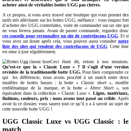
acheter ainsi de véritables bottes UGG pas chères.
A ce propos, si vous avez trouvé une boutique qui vous promet des
tarifs très alléchants sur les bottes UGG, méfiance : vous risquez fort
d’acheter des UGG contrefaites, voire de commander sur un site qui
ne vous livrera jamais. Avant de passer commande, regardez donc
ces conseils pour reconnaître un site de contrefaçons UGG
. Et si
vous avez un doute après cela, vous pouvez aussi consulter
notre
liste des sites qui vendent des contrefaçons de UGG
. Cette liste
est mise à jour régulièrement.
Ceci étant dit, retour à nos moutons.
Qu’est-ce que la « Classic Luxe » ? Il s’agit d’une version
revisitée de la traditionnelle botte UGG.
Pour bien comprendre ce
qui les différencie, nous avons procédé à un match entre deux
modèles de bottes basses : la botte
« Classic short »
, modèle
emblématique de la marque, et la botte
« Abree Short »
, son
équivalent dans la collection « Classic Luxe ».
Ligne, matériaux,
finitions, couleurs, prix : nous avons tout passé au crible
. Après
avoir lu ce dossier, vous saurez tout ce qu’il y a à savoir au sujet de
cette nouvelle botte UGG !
UGG Classic Luxe vs UGG Classic : le
match