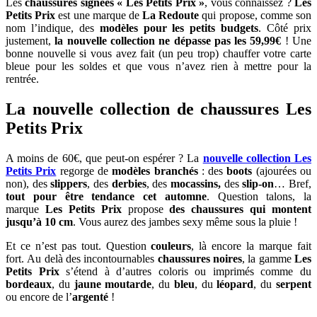
Les
chaussures signées « Les Petits Prix »
, vous connaissez ?
Les
Petits Prix
est une marque de
La Redoute
qui propose, comme son
nom l’indique, des
modèles pour les petits budgets
. Côté prix
justement,
la nouvelle collection ne dépasse pas les 59,99€
! Une
bonne nouvelle si vous avez fait (un peu trop) chauffer votre carte
bleue pour les soldes et que vous n’avez rien à mettre pour la
rentrée.
La nouvelle collection de chaussures Les
Petits Prix
A moins de 60€, que peut-on espérer ? La
nouvelle collection
Les
Petits Prix
regorge de
modèles branchés
: des
boots
(ajourées ou
non), des
slippers
, des
derbies
, des
mocassins,
des
slip-on
… Bref,
tout pour être tendance cet automne
. Question talons, la
marque
Les Petits Prix
propose
des chaussures qui montent
jusqu’à 10 cm
. Vous aurez des jambes sexy même sous la pluie !
Et ce n’est pas tout. Question
couleurs
, là encore la marque fait
fort. Au delà des incontournables
chaussures noires
, la gamme
Les
Petits Prix
s’étend à d’autres coloris ou imprimés comme du
bordeaux
, du
jaune moutarde
, du
bleu
, du
léopard
, du
serpent
ou encore de l’
argenté
!