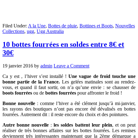
Filed Under:
A la Une
,
Bottes de pluie
,
Bottines et Boots
,
Nouvelles
Collections
,
ugg
,
Ugg Australia
10 bottes fourrées en soldes entre 8€ et
30€
19 janvier 2016
by
admin
Leave a Comment
Ca y est , l’hiver s’est installé !
Une vague de froid touche une
bonne partie de la France.
Les gelées matinales sont au rendez-
vous, et quand il faut sortir, on n’a qu’une envie : se chausser de
boots fourrées
ou de
bottes fourrées
pour affronter le froid !
Bonne nouvelle
: comme l’hiver a été clément jusqu’à mi-janvier,
les rayons des boutiques n’ont pas encore été dévalisés en bottes
fourrées. Autrement dit : il reste encore du choix et des pointures.
Autre bonne nouvelle
:
les soldes battent leur plein
, et on peut
réaliser de très bonnes affaires sur les bottes fourrées. Les remises
deviennent très intéressantes maintenant que la 2ème démarque a