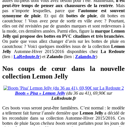
autres nu-pieds dont vous avez besoin pour l’été. Maintenant,
il est
peut-être temps de penser aux chaussures de la rentrée
. Mais
pas n’importe lesquelles, parce que
l’automne est souvent
synonyme de pluie
. Et qui dit
bottes de pluie
, dit bottes en
caoutchouc ! Vous avez peur de sortir en ville avec ? Pourtant,
elles ont été revisitées par de grandes marques et sont redevenues à
la mode, ces dernières années. Parmi elles, figure la
marque Lemon
Jelly qui propose des bottes en PVC citadines et très branchées
.
On parie que vous allez changer d’avis sur les bottes de pluie en
caoutchouc ? Voici quelques modèles issus de la collection
Lemon
Jelly
Automne-Hiver 2015/2016 disponibles chez
La Redoute
(lien :
LaRedoute.fr
) et
Zalando
(lien :
Zalando.fr
)
Nos coups de cœur dans la nouvelle
collection Lemon Jelly
Boots « Pisa » Lemon Jelly
(du 36 au 41), 69,90€ sur
LaRedoute.fr
Ces boots vous seront peut-être familières. C’est normal : le modèle
a tellement fait fureur l’année dernière que
Lemon Jelly
a décidé de
les reconduire dans sa collection Automne-Hiver 2015/2016. Ces
bottes de pluie façon
chelsea boots
seront parfaites pour les jours de