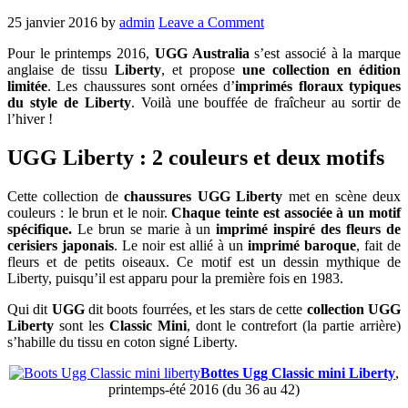
25 janvier 2016
by
admin
Leave a Comment
Pour le printemps 2016,
UGG Australia
s’est associé à la marque
anglaise de tissu
Liberty
, et propose
une collection en édition
limitée
. Les chaussures sont ornées d’
imprimés floraux typiques
du style de Liberty
. Voilà une bouffée de fraîcheur au sortir de
l’hiver !
UGG Liberty : 2 couleurs et deux motifs
Cette collection de
chaussures UGG Liberty
met en scène deux
couleurs : le brun et le noir.
Chaque teinte est associée à un motif
spécifique.
Le brun se marie à un
imprimé inspiré des fleurs de
cerisiers japonais
. Le noir est allié à un
imprimé baroque
, fait de
fleurs et de petits oiseaux. Ce motif est un dessin mythique de
Liberty, puisqu’il est apparu pour la première fois en 1983.
Qui dit
UGG
dit boots fourrées, et les stars de cette
collection UGG
Liberty
sont les
Classic Mini
, dont le contrefort (la partie arrière)
s’habille du tissu en coton signé Liberty.
Bottes Ugg Classic mini Liberty
,
printemps-été 2016 (du 36 au 42)