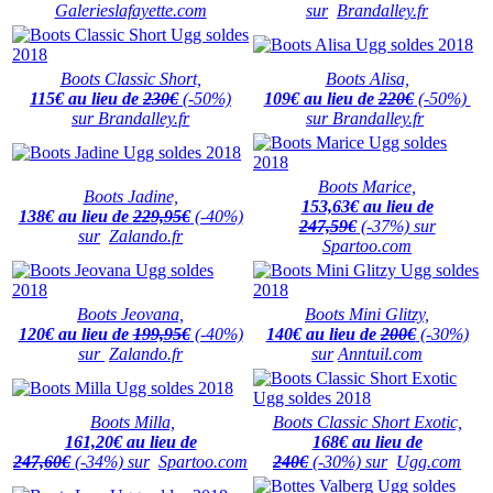
Galerieslafayette.com
sur
Brandalley.fr
Boots Classic Short,
Boots Alisa,
115€ au lieu de
230€
(-50%)
109€ au lieu de
220€
(-50%)
sur Brandalley.fr
sur Brandalley.fr
Boots Marice,
Boots Jadine,
153,63€ au lieu de
138€ au lieu de
229,95€
(-40%)
247,59€
(-37%) sur
sur
Zalando.fr
Spartoo.com
Boots Jeovana,
Boots Mini Glitzy,
120€ au lieu de
199,95€
(-40%)
140€ au lieu de
200€
(-30%)
sur
Zalando.fr
sur
Anntuil.com
Boots Milla,
Boots Classic Short Exotic,
161,20€ au lieu de
168€ au lieu de
247,60€
(-34%) sur
Spartoo.com
240€
(-30%)
sur
Ugg.com