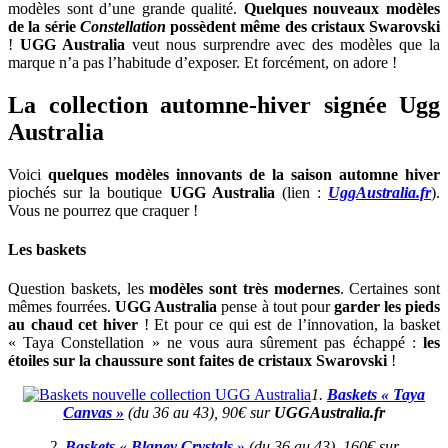
modèles sont d’une grande qualité.
Quelques nouveaux modèles
de la série
Constellation
possèdent même des cristaux Swarovski
!
UGG Australia
veut nous surprendre avec des modèles que la
marque n’a pas l’habitude d’exposer. Et forcément, on adore !
La collection automne-hiver signée Ugg
Australia
Voici
quelques modèles innovants de la saison automne hiver
piochés sur la boutique
UGG Australia
(lien :
UggAustralia.fr
).
Vous ne pourrez que craquer !
Les baskets
Question baskets, les
modèles sont très modernes
. Certaines sont
mêmes fourrées.
UGG Australia
pense à tout pour
garder les pieds
au chaud cet hiver
! Et pour ce qui est de l’innovation, la basket
« Taya Constellation » ne vous aura sûrement pas échappé :
les
étoiles sur la chaussure sont faites de cristaux Swarovski
!
1.
Baskets « Taya
Canvas »
(du 36 au 43), 90€ sur
UGGAustralia.fr
2.
Baskets « Blaney Crystals »
(du 36 au 43), 160€ sur