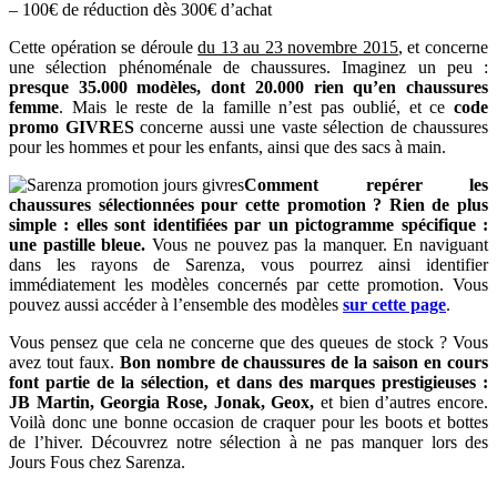
– 100€ de réduction dès 300€ d’achat
Cette opération se déroule
du 13 au 23 novembre 2015
, et concerne
une sélection phénoménale de chaussures. Imaginez un peu :
presque 35.000 modèles, dont 20.000 rien qu’en chaussures
femme
. Mais le reste de la famille n’est pas oublié, et ce
code
promo GIVRES
concerne aussi une vaste sélection de chaussures
pour les hommes et pour les enfants, ainsi que des sacs à main.
Comment repérer les
chaussures sélectionnées pour cette promotion ? Rien de plus
simple : elles sont identifiées par un pictogramme spécifique :
une pastille bleue.
Vous ne pouvez pas la manquer. En naviguant
dans les rayons de Sarenza, vous pourrez ainsi identifier
immédiatement les modèles concernés par cette promotion. Vous
pouvez aussi accéder à l’ensemble des modèles
sur cette page
.
Vous pensez que cela ne concerne que des queues de stock ? Vous
avez tout faux.
Bon nombre de chaussures de la saison en cours
font partie de la sélection, et dans des marques prestigieuses :
JB Martin, Georgia Rose, Jonak, Geox,
et bien d’autres encore.
Voilà donc une bonne occasion de craquer pour les boots et bottes
de l’hiver. Découvrez notre sélection à ne pas manquer lors des
Jours Fous chez Sarenza.