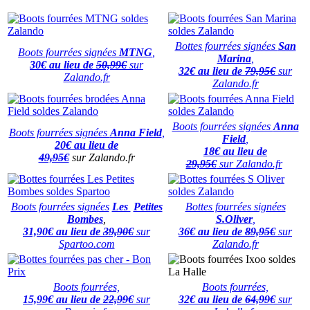
Bottes fourrées signées
San
Boots fourrées signées
MTNG
,
Marina
,
30
€ au lieu de
50,99€
sur
32€ au lieu de
79,95€
sur
Zalando.fr
Zalando.fr
Boots fourrées signées
Anna
Boots fourrées signées
Anna Field
,
Field
,
20€ au lieu de
18€ au lieu de
49,95€
sur Zalando.fr
29,95€
sur Zalando.fr
Boots fourrées signées
Les
Petites
Bottes fourrées signées
Bombes
,
S.Oliver
,
31,90€ au lieu de
39,90€
sur
36€ au lieu de
89,95€
sur
Spartoo.com
Zalando.fr
Boots fourrées,
Boots fourrées,
15,99€ au lieu de
22,99€
sur
32€ au lieu de
64,99€
sur