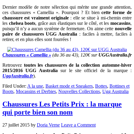
Dernier modèle de notre sélection qui mérite une grande attention,
ces chaussures « Camellia ». Pourquoi ? Et bien
cette forme de
chaussure est vraiment originale
: elle se situe à mi-chemin entre
les
chelsea boots
, grâce aux élastiques sur le côté, et les
mocassins
,
puisqu’il n’y a aucun système de fermeture. On aime cette
nouvelle
paire de chaussures UGG Australia
: faciles à mettre, faciles à
retirer, et en plus elles sont fourrées !
Chaussures « Camellia »
(du 36 au 43), 120€ sur
UGGAustralia.fr
Retrouvez
toutes les chaussures de la collection automne-hiver
2015/2016 UGG Australia
sur le site officiel de la marque :
UggAustralia.fr
).
Filed Under:
A la une
,
Basket mode et Sneakers
,
Bottes
,
Bottines et
Boots
,
Mocassins et Derbies
,
Nouvelles Collections
,
Ugg Australia
Chaussures Les Petits Prix : la marque
qui porte bien son nom
27 juillet 2015
by
Doria Verne
Leave a Comment