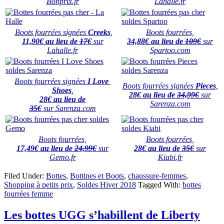
Bonprix.fr
Lahalle.fr
Boots fourrées signées
Creeks
,
Boots fourrées,
11,90€ au lieu de
17€
sur
34,88€ au lieu de
109€
sur
Lahalle.fr
Spartoo.com
Boots fourrées signées
I Love
Boots fourrées signées
Pieces
,
Shoes
,
28€ au lieu de
34,99€
sur
28€ au lieu de
Sarenza.com
35€
sur Sarenza.com
Boots fourrées,
Boots fourrées,
17,49€ au lieu de
24,99€
sur
28€ au lieu de
35€
sur
Gemo.fr
Kiabi.fr
Filed Under:
Bottes
,
Bottines et Boots
,
chaussure-femmes
,
Shopping à petits prix
,
Soldes Hiver 2018
Tagged With:
bottes
fourrées femme
Les bottes UGG s’habillent de Liberty