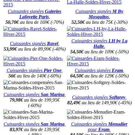
Cuissardes signées
Galeries
Cuissardes signées
M By
Lafayette Paris
,
Mosquitos
,
50,70€
au lieu de 169€ (-70%)
52,50€
au lieu de 75€ (-30%)
Cuissardes signées
LH by La
Cuissardes signées
Ravel
,
Halle
,
53,99€
au lieu de 89,99€ (-40%)
54,50€
au lieu de 109€ (-50%)
Cuissardes signées
Pier One
,
Cuissardes signées
Eram
,
56€
au lieu de 140€ (-60%)
64,50€
au lieu de 129€ (-50%)
Cuissardes signées
San Marina
,
Cuissardes signées
Softgrey
,
79,98€
au lieu de 199,95€
82,49€
au lieu de 149,90€ (-45%)
(-60%)
Cuissardes signées
San Marina
,
Cuissardes signées
M
enudier
83,97€
au lieu de 139,95€
pour
Eram
,
(-40%)
84,50€
au lieu de 169€ (-50%)