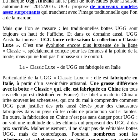
La marque
Ugg Autralia
fait le plein de nouveautés pour la saison
automne-hiver 2015/2016. UGG propose
de nouveaux modèles
assez surprenants
qui tranchent avec l’image traditionnelle que l’on
a de la marque.
Mais que l’on se rassure : les traditionnelles bottes UGG sont
toujours en haut de l’affiche. Et dans ce domaine aussi, UGG
Australia innove :
UGG lance cette saison la collection « Classic
Luxe ».
C’est une
évolution encore plus luxueuse de la ligne
« Classic »
, spécialement conçue pour les femmes à la pointe de la
mode, mais qui ne font pas l’impasse sur le confort.
La « Classic Luxe » de UGG est fabriquée en Italie
Particularité de la UGG « Classic Luxe » : elle est
fabriquée en
Italie
, à partir d’un savoir-faire artisanal.
Une grosse différence
avec la botte « Classic » qui, elle, est fabriquée en Chine
(en tous
cas celle qui est distribuée en France). Le label « made in China »
irrite souvent les acheteuses, qui ont du mal à comprendre comment
UGG peut justifier des prix aussi élevés pour des chaussures
fabriquées dans un pays où les coûts de production sont si faibles.
En outre, la fabrication en Chine n’est pas sans danger pour UGG :
on voit une multitude de sites chinois qui proposent des UGG à des
prix sacrifiés. Malheureusement, il ne s’agit pas de véritables bottes
UGG, mais de contrefaçons. Pourtant,
nombreux sont les
acheteurs et acheteuses qui se font arnaquer en espérant