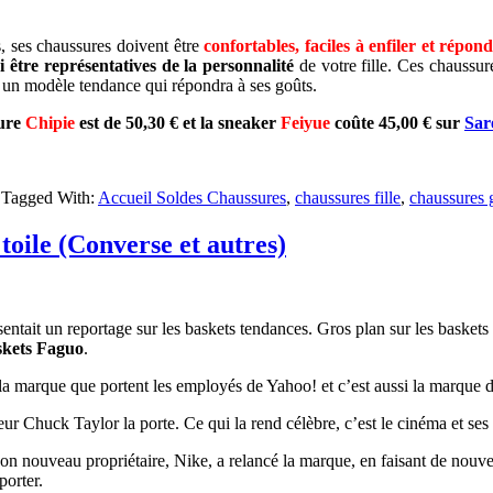
, ses chaussures doivent être
confortables, faciles à enfiler et répon
être représentatives de la personnalité
de votre fille. Ces chaussur
sir un modèle tendance qui répondra à ses goûts.
sure
Chipie
est de 50,30 € et la sneaker
Feiyue
coûte 45,00 € sur
Sar
Tagged With:
Accueil Soldes Chaussures
,
chaussures fille
,
chaussures 
toile (Converse et autres)
tait un reportage sur les baskets tendances. Gros plan sur les baskets e
kets Faguo
.
 la marque que portent les employés de Yahoo! et c’est aussi la marque
r Chuck Taylor la porte. Ce qui la rend célèbre, c’est le cinéma et ses
 nouveau propriétaire, Nike, a relancé la marque, en faisant de nouvell
porter.