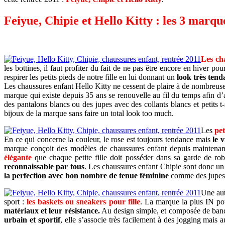
Feiyue, Chipie et Hello Kitty : les 3 marqu
Les ch
les bottines, il faut profiter du fait de ne pas être encore en hiver po
respirer les petits pieds de notre fille en lui donnant un
look très ten
Les chaussures enfant Hello Kitty ne cessent de plaire à de nombreuses
marque qui existe depuis 35 ans se renouvelle au fil du temps afin d
des pantalons blancs ou des jupes avec des collants blancs et petits t-
bijoux de la marque sans faire un total look too much.
Les
pet
En ce qui concerne la couleur, le rose est toujours tendance mais
le v
marque conçoit des modèles de chaussures enfant depuis maintenan
élégante
que chaque petite fille doit posséder dans sa garde de rob
reconnaissable par tous
. Les chaussures enfant Chipie sont donc un 
la perfection avec bon nombre de tenue féminine
comme des jupes l
Une aut
sport :
les baskets ou sneakers pour fille
. La marque la plus IN pou
matériaux et leur résistance.
Au design simple, et composée de band
urbain et sportif
, elle s’associe très facilement à des jogging mais a