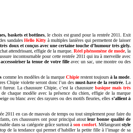
es, baskets et bottines
, le choix est grand pour la rentrée 2011. Exit
 des sandales
Hello Kitty
à multiples lanières qui permettent de laisser
très doux et conçus avec une certaine touche d’humour très girly.
hat attendrissant, effigie de la marque.
Réel phénomène de mode
, la
ssure incontournable pour cette rentrée 2011 qui ira à merveille avec
accessoiriser la tenue de votre fille
avec un sac, une montre ou des
s
comme les modèles de la marque
Chipie
restent toujours
à la mode
.
res Chipie violette seront donc l’un des
must-have de la rentrée
. La
t fureur. La chaussure Chipie, c’est la chaussure
basique mais très
ons de chaque modèle avec la présence du chien, effigie de la marque
beige ou blanc avec des rayures ou des motifs fleuries, elles
s’allient à
trée 2011 en cas de mauvais de temps ou tout simplement pour faire du
nfants, ces chaussures ont pour principal atout
leur bonne qualité de
able dans sa catégorie grâce surtout à
son confort
. Mélangeant
style
op de la tendance qui permet d’habiller la petite fille à l’image de sa