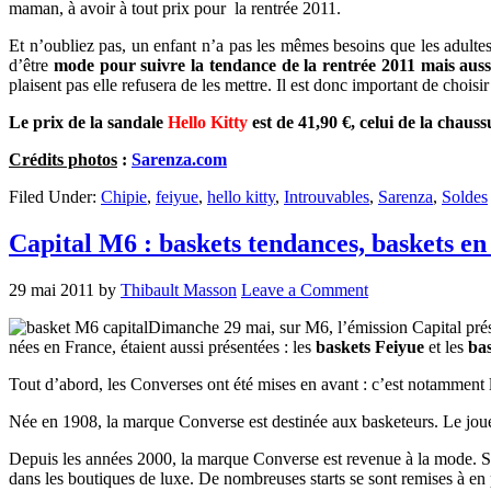
maman, à avoir à tout prix pour la rentrée 2011.
Et n’oubliez pas, un enfant n’a pas les mêmes besoins que les adultes
d’être
mode pour suivre la tendance de la rentrée 2011 mais aussi 
plaisent pas elle refusera de les mettre. Il est donc important de choi
Le prix de la sandale
Hello Kitty
est de 41,90 €, celui de la chaus
Crédits photos
:
Sarenza.com
Filed Under:
Chipie
,
feiyue
,
hello kitty
,
Introuvables
,
Sarenza
,
Soldes
Capital M6 : baskets tendances, baskets en 
29 mai 2011
by
Thibault Masson
Leave a Comment
Dimanche 29 mai, sur M6, l’émission Capital présen
nées en France, étaient aussi présentées : les
baskets Feiyue
et les
bas
Tout d’abord, les Converses ont été mises en avant : c’est notamment
Née en 1908, la marque Converse est destinée aux basketeurs. Le joueu
Depuis les années 2000, la marque Converse est revenue à la mode. Son
dans les boutiques de luxe. De nombreuses starts se sont remises à en 