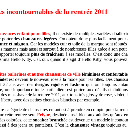
es incontournables de la rentrée 2011
aussures enfant
pour filles
, il en existe de multiples variétés :
ballerin
ur porter des
chaussures légères
. On optera donc plus facilement pour
dance et mignon
. Car les modèles cuir et toile de la marque sont réputés
 mamans mais aussi et surtout à de nombreuses filles grâce à son petit c
’apporter toujours
plus de fraîcheur
à ses modèles. C’est donc une chau
shirts Hello Kitty. Car, oui, quand il s’agit d’Hello Kitty, vous pouvez
ites ballerines et autres chaussures de ville
féminines et confortable
iolet
est devenu le nouveau rose à la mode pour les filles. Des chaussu
t 22 ans avec des
designs rigolos et fashion
qui font toujours autan
e, une importance toute particulière est portée aux détails et finiti
des must-have de la rentrée 2011, aux tons très glossy de rose, violet, 
iberty avec des petites chemises blanches par exemple.
re catégorie de chaussures enfant est à prendre en compte pour la ren
r cette rentrée sera
Feiyue
, destinée aussi bien aux adultes qu’aux e
es colorées, cette
sneaker branchée
est devenue un modèle incontourn
ussi à des jeans ou pantalons. C’est la
chaussure vintage
toujours au t