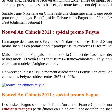
Si vous allez célébrer le Nouvel An Chnois 2011 (année du lapin), le 
alors que presque toutes les baksets, de toute façon, sont déjà « made
Simple : une Nike faite en Chine reste une chaussure américaine pro
pour ce grand pays. En effet, si les Feiyue et les Faguo sont fabriqué
c’est totalement petinent !
Nouvel An Chinois 2011 : spécial promo Feiyue
La marque de chaussures Feiyue est née dans les années 1920 à Shangha
moins shaolins en portaient pour pratiquer leurs exercices ! Des millio
Mais en 2006, un Français amoureux de la Chine et des baskets se déci
basket mode. Et voilà ! Les chaussures « franco-chinoises » Feiyue vienn
encore au modèle d’origine chinois.
Ce weekend, c’est aussi le moment d’acheter des Feiyue : en effet, le
chaussures Feiyue soldées entre -36% et -44%.
Nouvel An Chinois 2011 : spécial promo Faguo
Les baskets Faguo sont aussi le fruit d’un amour France-Chine : le
étudiants français
partis étudier en Chine ont l’idée de créer une sn