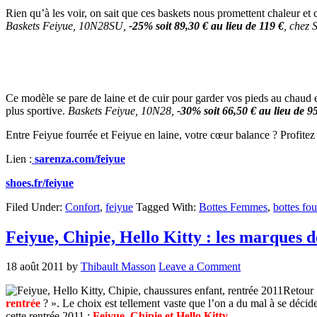
Rien qu’à les voir, on sait que ces baskets nous promettent chaleur et c
Baskets Feiyue, 10N28SU,
-25% soit 89,30 € au lieu de 119 €
, chez 
Ce modèle se pare de laine et de cuir pour garder vos pieds au chaud 
plus sportive.
Baskets Feiyue, 10N28,
-30% soit 66,50 € au lieu de 9
Entre Feiyue fourrée et Feiyue en laine, votre cœur balance ? Profitez
Lien :
sarenza.com/feiyue
shoes.fr/feiyue
Filed Under:
Confort
,
feiyue
Tagged With:
Bottes Femmes
,
bottes fou
Feiyue, Chipie, Hello Kitty : les marques 
18 août 2011
by
Thibault Masson
Leave a Comment
Retour 
rentrée
? ». Le choix est tellement vaste que l’on a du mal à se décider
cette rentrée 2011 :
Feiyue, Chipie et Hello Kitty
.