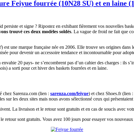
sure Feiyue fourrée (10N28 SU) et en lain
id persiste et signe ? Ripostez en exhibant fièrement vos nouvelles bas
ons trouvé ces deux modèles soldés
. La vague de froid ne fait que c
é
) est une marque française née en 2006. Elle trouve ses origines dans 
nisée pour devenir un accessoire tendance et incontournable pour adopte
a envahie 20 pays- ne s’encombrent pas d’un cahier des charges : ils s’i
is) a sorti pour cet hiver des baskets fourrées et en laine.
é chez Sarenza.com (lien :
sarenza.com/feiyue
) et chez Shoes.fr (lien 
les sur les deux sites mais nous avons sélectionné ceux qui présentaient 
ent. La livraison et le retour sont gratuits et en cas de soucis avec v
t le retour sont gratuits. Vous avez 100 jours pour essayer vos nouveaux 