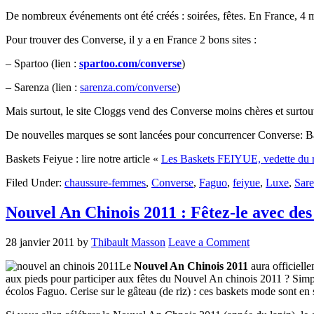
De nombreux événements ont été créés : soirées, fêtes. En France, 4 
Pour trouver des Converse, il y a en France 2 bons sites :
– Spartoo (lien :
spartoo.com/converse
)
– Sarenza (lien :
sarenza.com/converse
)
Mais surtout, le site Cloggs vend des Converse moins chères et surtou
De nouvelles marques se sont lancées pour concurrencer Converse: Bas
Baskets Feiyue : lire notre article «
Les Baskets FEIYUE, vedette du 
Filed Under:
chaussure-femmes
,
Converse
,
Faguo
,
feiyue
,
Luxe
,
Sar
Nouvel An Chinois 2011 : Fêtez-le avec des
28 janvier 2011
by
Thibault Masson
Leave a Comment
Le
Nouvel An Chinois 2011
aura officielle
aux pieds pour participer aux fêtes du Nouvel An chinois 2011 ? Simple
écolos Faguo. Cerise sur le gâteau (de riz) : ces baskets mode sont en