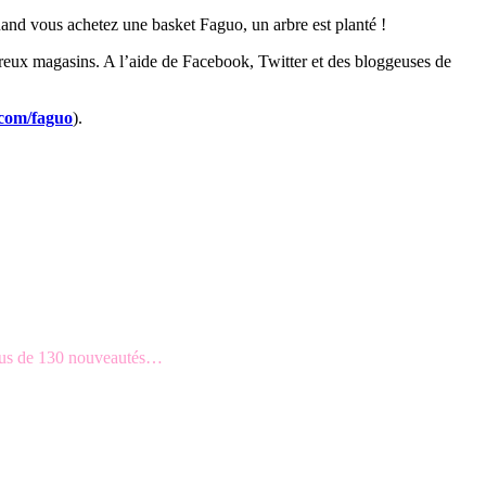
uand vous achetez une basket Faguo, un arbre est planté !
mbreux magasins. A l’aide de Facebook, Twitter et des bloggeuses de
.com/faguo
).
 plus de 130 nouveautés…