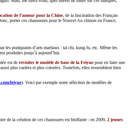
aguo. Mais, me direz-vous, quel intérêt de miser sur ces marques,
ocation de l’amour pour la Chine
, de la fascination des Français
. Donc, porter ces chaussures pour le Nouvel An chinois en France,
les pratiquants d’arts martiaux : taï chi, kung fu, etc. Même les
insi produites jusqu’à aujourd’hui.
dée est de
revisiter le modèle de base de la Feiyue
pour en faire une
aussi plus variées et plus colorées. Toutefois, elles ressemblent bien
.com/feiyue
). Voici par exemple notre sélection de modèles de
toire de la création de ces chaussures est bluffante : en 2009,
2 jeunes