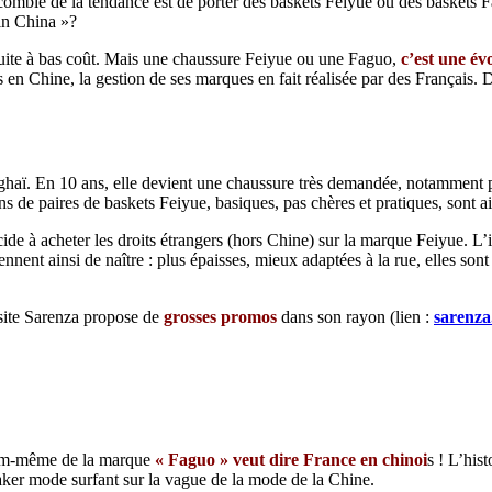
comble de la tendance est de porter des baskets Feiyue ou des baskets F
 in China »?
duite à bas coût. Mais une chaussure Feiyue ou une Faguo,
c’est une év
es en Chine, la gestion de ses marques en fait réalisée par des Français
ï. En 10 ans, elle devient une chaussure très demandée, notamment par 
ns de paires de baskets Feiyue, basiques, pas chères et pratiques, sont a
de à acheter les droits étrangers (hors Chine) sur la marque Feiyue. L’i
ent ainsi de naître : plus épaisses, mieux adaptées à la rue, elles sont 
 site Sarenza propose de
grosses promos
dans son rayon (lien :
sarenza
 nom-même de la marque
« Faguo » veut dire France en chinoi
s ! L’his
eaker mode surfant sur la vague de la mode de la Chine.