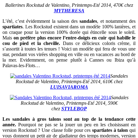
Ballerines Rockstud de Valentino, Printemps-Eté 2014, 470€ chez
MYTHERESA
L’été, c’est évidemment la saison des
sandales
, et notamment des
spartiates
. Les Rockstud existent dans un modèle 100% lanières, et
on craque pour la version 100% dorée qui étincelle sous le soleil.
Mais
on préfère plus encore l’entre-doigts en cuir qui habille le
cou de pied et la cheville.
Dans ce délicieux coloris crème, il
s’assortit à toutes les tenues ! Voici un modèle qui fera de vous une
star, pendant vos virées shopping en ville ou en vacances au bord de
la mer. Evidemment, on pense plutôt à Cannes ou Ibiza qu’à
Palavas-les-Flots…
Sandales
Rockstud de Valentino, Printemps-Eté 2014, 610€ chez
LUISAVIAROMA
Sandales
Rockstud de Valentino, Printemps-Eté 2014, 590€
chez
STYLEBOP
Les sandales à gros talons sont au top de la tendance cette
année.
Pourquoi ne pas se la jouer un peu en les choisissant en
version Rockstud ? Une classe folle pour ces
spartiates à talon
qui
vous donnent un petit air de gladiateur des temps modernes, version