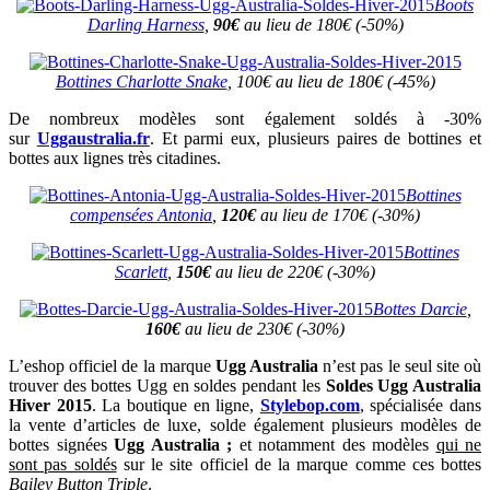
Boots
Darling Harness
,
90€
au lieu de 180€ (-50%)
Bottines Charlotte Snake
, 100€ au lieu de 180€ (-45%)
De nombreux modèles sont également soldés à -30%
sur
Uggaustralia.fr
. Et parmi eux, plusieurs paires de bottines et
bottes aux lignes très citadines.
Bottines
compensées Antonia
,
120€
au lieu de 170€ (-30%)
Bottines
Scarlett
,
150€
au lieu de 220€ (-30%)
Bottes Darcie
,
160€
au lieu de 230€ (-30%)
L’eshop officiel de la marque
Ugg Australia
n’est pas le seul site où
trouver des bottes Ugg en soldes pendant les
Soldes Ugg Australia
Hiver 2015
. La boutique en ligne,
Stylebop.com
, spécialisée dans
la vente d’articles de luxe, solde également plusieurs modèles de
bottes signées
Ugg Australia ;
et notamment des modèles
qui ne
sont pas soldés
sur le site officiel de la marque comme ces bottes
Bailey Button Triple
.