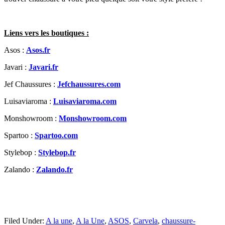
Liens vers les boutiques :
Asos :
Asos.fr
Javari :
Javari.fr
Jef Chaussures :
Jefchaussures.com
Luisaviaroma :
Luisaviaroma.com
Monshowroom :
Monshowroom.com
Spartoo :
Spartoo.com
Stylebop :
Stylebop.fr
Zalando :
Zalando.fr
Filed Under:
A la une
,
A la Une
,
ASOS
,
Carvela
,
chaussure-