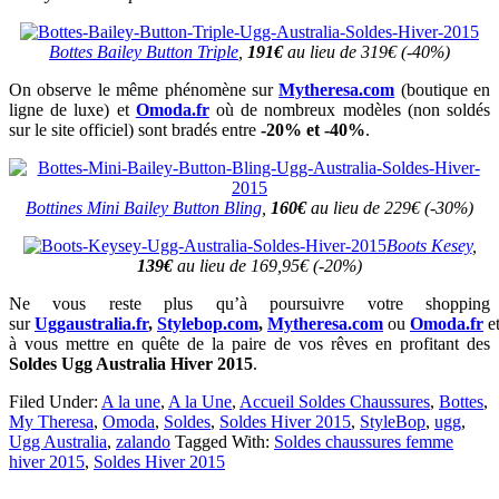
Bottes Bailey Button Triple
,
191€
au lieu de 319€ (-40%)
On observe le même phénomène sur
Mytheresa.com
(boutique en
ligne de luxe) et
Omoda.fr
où de nombreux modèles (non soldés
sur le site officiel) sont bradés entre
-20% et -40%
.
Bottines Mini Bailey Button Bling
,
160€
au lieu de 229€ (-30%)
Boots Kesey
,
139€
au lieu de 169,95€ (-20%)
Ne vous reste plus qu’à poursuivre votre shopping
sur
Uggaustralia.fr
,
Stylebop.com
,
Mytheresa.com
ou
Omoda.fr
e
à vous mettre en quête de la paire de vos rêves en profitant des
Soldes Ugg Australia Hiver 2015
.
Filed Under:
A la une
,
A la Une
,
Accueil Soldes Chaussures
,
Bottes
,
My Theresa
,
Omoda
,
Soldes
,
Soldes Hiver 2015
,
StyleBop
,
ugg
,
Ugg Australia
,
zalando
Tagged With:
Soldes chaussures femme
hiver 2015
,
Soldes Hiver 2015