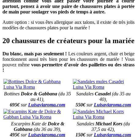
attention
comme vous allez passer votre journée à courir
partout, pensez à avoir une paire de chaussures plates à portée
de main pour soulager vos pieds de temps à autre.
Autre option : si vous êtes allergique aux talons, il existe de très jolis
modèles de chaussures plates pour la mariée !
20 chaussures de créateurs pour la mariée
Du blanc, mais pas seulement !
Les couleurs argent, chair et beige
fonctionnent aussi très bien pour les chaussures de mariée ! Vous
pouvez même
vous permettre d’avoir des paillettes ou des strass
!
Bottines
Dolce & Gabbana
(du 35
Sandales
Casadei
(du 35 au
au 41),
40),
695€
sur
Luisaviaroma.com
550€
sur
Luisaviaroma.com
Escarpins Kate de
Dolce &
Sandales
Michael Kors
(du
Gabbana
(du 36 au 39),
37,5 au 42),
495€
sur
Luisaviaroma.com
150€
sur
Luisaviaroma.com