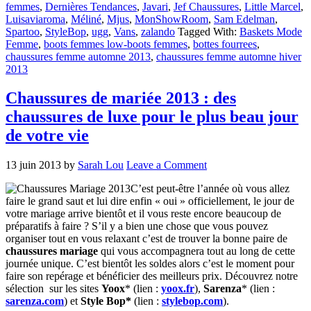
femmes
,
Dernières Tendances
,
Javari
,
Jef Chaussures
,
Little Marcel
,
Luisaviaroma
,
Méliné
,
Mjus
,
MonShowRoom
,
Sam Edelman
,
Spartoo
,
StyleBop
,
ugg
,
Vans
,
zalando
Tagged With:
Baskets Mode
Femme
,
boots femmes low-boots femmes
,
bottes fourrees
,
chaussures femme automne 2013
,
chaussures femme automne hiver
2013
Chaussures de mariée 2013 : des
chaussures de luxe pour le plus beau jour
de votre vie
13 juin 2013
by
Sarah Lou
Leave a Comment
C’est peut-être l’année où vous allez
faire le grand saut et lui dire enfin « oui » officiellement, le jour de
votre mariage arrive bientôt et il vous reste encore beaucoup de
préparatifs à faire ? S’il y a bien une chose que vous pouvez
organiser tout en vous relaxant c’est de trouver la bonne paire de
chaussures
mariage
qui vous accompagnera tout au long de cette
journée unique. C’est bientôt les soldes alors c’est le moment pour
faire son repérage et bénéficier des meilleurs prix. Découvrez notre
sélection sur les sites
Yoox
* (lien :
yoox.fr
),
Sarenza
* (lien :
sarenza.com
) et
Style Bop*
(lien :
stylebop.com
).