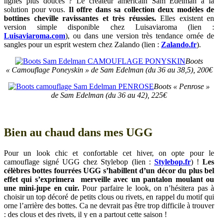
lignes plus douces ? Le créateur américain Sam Edelman a la
solution pour vous.
Il offre dans sa collection deux modèles de
bottines cheville ravissantes et très réussies.
Elles existent en
version simple disponible chez Luisaviaroma (lien :
Luisaviaroma.com
), ou dans une version très tendance ornée de
sangles pour un esprit western chez Zalando (lien :
Zalando.fr
).
Boots
« Camouflage Poneyskin » de Sam Edelman (du 36 au 38,5), 200€
Boots « Penrose »
de Sam Edelman (du 36 au 42), 225€
Bien au chaud dans mes UGG
Pour un look chic et confortable cet hiver, on opte pour le
camouflage signé UGG chez Stylebop (lien :
Stylebop.fr
) !
Les
célèbres bottes fourrées UGG s’habillent d’un décor du plus bel
effet qui s’exprimera merveille avec un pantalon moulant ou
une mini-jupe en cuir.
Pour parfaire le look, on n’hésitera pas à
choisir un top décoré de petits clous ou rivets, en rappel du motif qui
orne l’arrière des bottes. Ca ne devrait pas être trop difficile à trouver
: des clous et des rivets, il y en a partout cette saison !