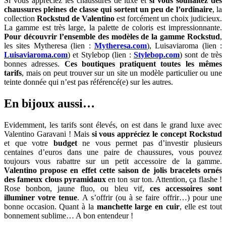
Si vous appréciez les chaussures de luxe et
si vous souhaitez des
chaussures pleines de classe qui sortent un peu de l’ordinaire
, la
collection
Rockstud de Valentino
est forcément un choix judicieux.
La gamme est très large, la palette de coloris est impressionnante.
Pour découvrir l’ensemble des modèles de la gamme Rockstud
,
les sites Mytheresa (lien :
Mytheresa.com
), Luisaviaroma (lien :
Luisaviaroma.com
) et Stylebop (lien :
Stylebop.com
) sont de très
bonnes adresses.
Ces boutiques pratiquent toutes les mêmes
tarifs
, mais on peut trouver sur un site un modèle particulier ou une
teinte donnée qui n’est pas référencé(e) sur les autres.
En bijoux aussi…
Evidemment, les tarifs sont élevés, on est dans le grand luxe avec
Valentino Garavani ! Mais
si vous appréciez le concept Rockstud
et que votre
budget
ne vous permet pas d’investir plusieurs
centaines d’euros dans une paire de chaussures, vous pouvez
toujours vous rabattre sur un petit accessoire de la gamme.
Valentino propose en effet cette saison de jolis bracelets ornés
des fameux clous pyramidaux
en ton sur ton. Attention, ça flashe !
Rose bonbon, jaune fluo, ou bleu vif,
ces accessoires sont
illuminer votre tenue
. A s’offrir (ou à se faire offrir…) pour une
bonne occasion. Quant à la
manchette large en cuir
, elle est tout
bonnement sublime… A bon entendeur !