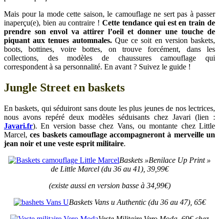
Mais pour la mode cette saison, le camouflage ne sert pas à passer
inaperçu(e), bien au contraire !
Cette tendance qui est en train de
prendre son envol va attirer l’oeil et donner une touche de
piquant aux tenues automnales.
Que ce soit en version baskets,
boots, bottines, voire bottes, on trouve forcément, dans les
collections, des modèles de chaussures camouflage qui
correspondent à sa personnalité. En avant ? Suivez le guide !
Jungle Street en baskets
En baskets, qui séduiront sans doute les plus jeunes de nos lectrices,
nous avons repéré deux modèles séduisants chez Javari (lien :
Javari.fr
). En version basse chez Vans, ou montante chez Little
Marcel,
ces baskets camouflage accompagneront à merveille un
jean noir et une veste esprit militaire
.
Baskets »Benilace Up Print »
de Little Marcel (du 36 au 41), 39,99€
(existe aussi en version basse à 34,99€)
Baskets Vans u Authentic (du 36 au 47), 65€
Veste Militaire Vero Moda, 69€ chez