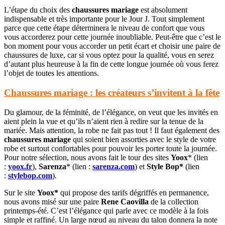
L’étape du choix des
chaussures mariage
est absolument
indispensable et très importante pour le Jour J. Tout simplement
parce que cette étape déterminera le niveau de confort que vous
vous accorderez pour cette journée inoubliable. Peut-être que c’est le
bon moment pour vous accorder un petit écart et choisir une paire de
chaussures de luxe, car si vous optez pour la qualité, vous en serez
d’autant plus heureuse à la fin de cette longue journée où vous ferez
l’objet de toutes les attentions.
Chaussures mariage : les créateurs s’invitent à la fête
Du glamour, de la féminité, de l’élégance, on veut que les invités en
aient plein la vue et qu’ils n’aient rien à redire sur la tenue de la
mariée. Mais attention, la robe ne fait pas tout ! Il faut également des
chaussures mariage
qui soient bien assorties avec le style de votre
robe et surtout confortables pour pouvoir les porter toute la journée.
Pour notre sélection, nous avons fait le tour des sites
Yoox
* (lien
:
yoox.fr
),
Sarenza
* (lien :
sarenza.com
) et
Style Bop*
(lien
:
stylebop.com
).
Sur le site
Yoox*
qui propose des tarifs dégriffés en permanence,
nous avons misé sur une paire
Rene Caovilla
de la collection
printemps-été. C’est l’élégance qui parle avec ce modèle à la fois
simple et raffiné. Un large nœud au niveau du talon donnera la note