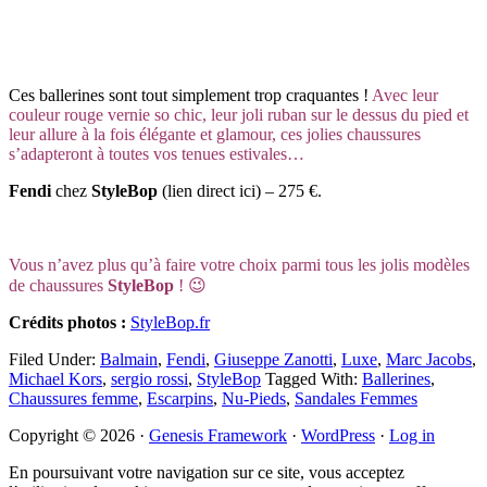
Ces ballerines sont tout simplement trop craquantes !
Avec leur
couleur rouge vernie so chic, leur joli ruban sur le dessus du pied et
leur allure à la fois élégante et glamour, ces jolies chaussures
s’adapteront à toutes vos tenues estivales…
Fendi
chez
StyleBop
(lien direct ici) – 275 €.
Vous n’avez plus qu’à faire votre choix parmi tous les jolis modèles
de chaussures
StyleBop
! 😉
Crédits photos :
StyleBop.fr
Filed Under:
Balmain
,
Fendi
,
Giuseppe Zanotti
,
Luxe
,
Marc Jacobs
,
Michael Kors
,
sergio rossi
,
StyleBop
Tagged With:
Ballerines
,
Chaussures femme
,
Escarpins
,
Nu-Pieds
,
Sandales Femmes
Primary
Copyright © 2026 ·
Genesis Framework
·
WordPress
·
Log in
Sidebar
En poursuivant votre navigation sur ce site, vous acceptez