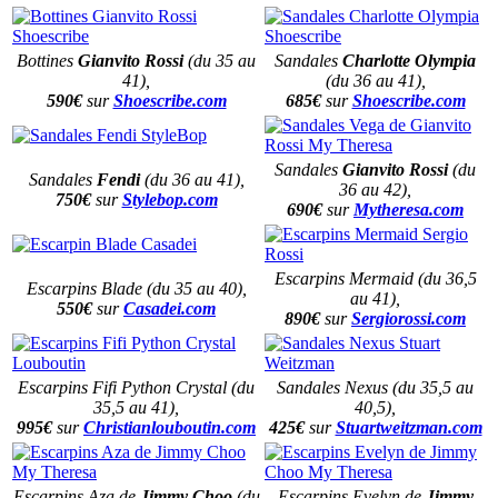
Bottines
Gianvito Rossi
(du 35 au
Sandales
Charlotte Olympia
41),
(du 36 au 41),
590€
sur
Shoescribe.com
685€
sur
Shoescribe.com
Sandales
Gianvito Rossi
(du
Sandales
Fendi
(du 36 au 41),
36 au 42),
750€
sur
Stylebop.com
690€
sur
Mytheresa.com
Escarpins Mermaid (du 36,5
Escarpins Blade (du 35 au 40),
au 41),
550€
sur
Casadei.com
890€
sur
Sergiorossi.com
Escarpins Fifi Python Crystal (du
Sandales Nexus (du 35,5 au
35,5 au 41),
40,5),
995€
sur
Christianlouboutin.com
425€
sur
Stuartweitzman.com
Escarpins Aza de
Jimmy Choo
(du
Escarpins Evelyn de
Jimmy