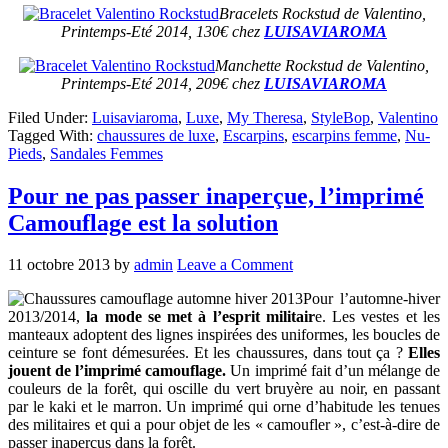
Bracelets Rockstud de Valentino,
Printemps-Eté 2014, 130€ chez
LUISAVIAROMA
Manchette Rockstud de Valentino,
Printemps-Eté 2014, 209€ chez
LUISAVIAROMA
Filed Under:
Luisaviaroma
,
Luxe
,
My Theresa
,
StyleBop
,
Valentino
Tagged With:
chaussures de luxe
,
Escarpins
,
escarpins femme
,
Nu-
Pieds
,
Sandales Femmes
Pour ne pas passer inaperçue, l’imprimé
Camouflage est la solution
11 octobre 2013
by
admin
Leave a Comment
Pour l’automne-hiver
2013/2014,
la mode se met à l’esprit militair
e. Les vestes et les
manteaux adoptent des lignes inspirées des uniformes, les boucles de
ceinture se font démesurées. Et les chaussures, dans tout ça ?
Elles
jouent de l’imprimé camouflage.
Un imprimé fait d’un mélange de
couleurs de la forêt, qui oscille du vert bruyère au noir, en passant
par le kaki et le marron. Un imprimé qui orne d’habitude les tenues
des militaires et qui a pour objet de les « camoufler », c’est-à-dire de
passer inaperçus dans la forêt.