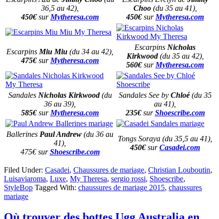
36,5 au 42),
Choo
(du 35 au 41),
450€
sur
Mytheresa.com
450€
sur
Mytheresa.com
Escarpins
Nicholas
Escarpins
Miu Miu
(du 34 au 42),
Kirkwood
(du 35 au 42),
475€
sur
Mytheresa.com
560€
sur
Mytheresa.com
Sandales
Nicholas Kirkwood
(du
Sandales See by
Chloé
(du 35
36 au 39),
au 41),
585€
sur
Mytheresa.com
235€
sur
Shoescribe.com
Ballerines
Paul Andrew
(du 36 au
Tongs Soraya (du 35,5 au 41),
41),
450€
sur
Casadei.com
475€ sur
Shoescribe.com
Filed Under:
Casadei
,
Chaussures de mariage
,
Christian Louboutin
,
Luisaviaroma
,
Luxe
,
My Theresa
,
sergio rossi
,
Shoescribe
,
StyleBop
Tagged With:
chaussures de mariage 2015
,
chaussures
mariage
Où trouver des bottes Ugg Australia en