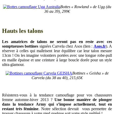
Bottes « Rowland » de Ugg (du
36 au 39), 299€
Hauts les talons
Les amatrices de talons ne seront pas en reste avec ces
somptueuses bottines
signées Carvela chez Asos (lien :
Asos.fr
). A
réserver à celles qui maîtrisent leur équilibre car leur talon mesure
13cm ! On les imagine volontiers portées avec une longue robe-pull
en maille épaisse et une ceinture à large boucle dorée pour un style
ultra-glamour.
Bottines « Geisha » de
Carvela (du 38 au 40), 215,65€
Résisterez-vous à la tendance camouflage pour vos chaussures
femme automne-hiver 2013 ?
Une bonne manière de plonger
dans la tendance Army qui s’impose actuellement, tout en
restant très féminine
. Notre sélection devrait vous permettre de
trouver chaussure à votre pied quelque soit votre style préféré !