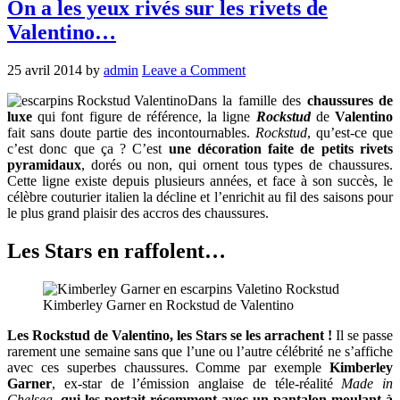
On a les yeux rivés sur les rivets de
Valentino…
25 avril 2014
by
admin
Leave a Comment
Dans la famille des
chaussures de
luxe
qui font figure de référence, la ligne
Rockstud
de
Valentino
fait sans doute partie des incontournables.
Rockstud
, qu’est-ce que
c’est donc que ça ? C’est
une décoration faite de petits rivets
pyramidaux
, dorés ou non, qui ornent tous types de chaussures.
Cette ligne existe depuis plusieurs années, et face à son succès, le
célèbre couturier italien la décline et l’enrichit au fil des saisons pour
le plus grand plaisir des accros des chaussures.
Les Stars en raffolent…
Kimberley Garner en Rockstud de Valentino
Les Rockstud de Valentino, les Stars se les arrachent !
Il se passe
rarement une semaine sans que l’une ou l’autre célébrité ne s’affiche
avec ces superbes chaussures. Comme par exemple
Kimberley
Garner
, ex-star de l’émission anglaise de téle-réalité
Made in
Chelsea
,
qui les portait récemment avec un pantalon moulant à