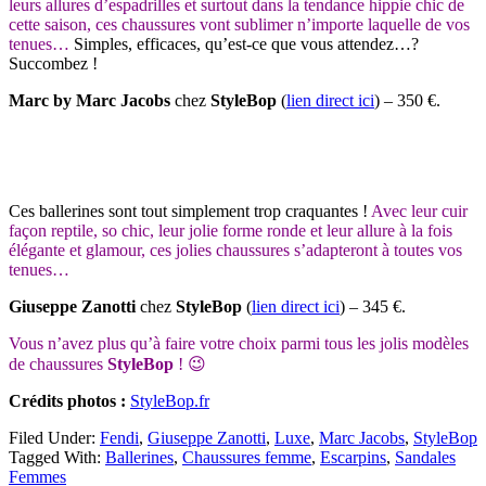
leurs allures d’espadrilles et surtout dans la tendance hippie chic de
cette saison, ces chaussures vont sublimer n’importe laquelle de vos
tenues…
Simples, efficaces, qu’est-ce que vous attendez…?
Succombez !
Marc by Marc Jacobs
chez
StyleBop
(
lien direct ici
) – 350 €.
Ces ballerines sont tout simplement trop craquantes !
Avec leur cuir
façon reptile, so chic, leur jolie forme ronde et leur allure à la fois
élégante et glamour, ces jolies chaussures s’adapteront à toutes vos
tenues…
Giuseppe Zanotti
chez
StyleBop
(
lien direct ici
) – 345 €.
Vous n’avez plus qu’à faire votre choix parmi tous les jolis modèles
de chaussures
StyleBop
! 😉
Crédits photos :
StyleBop.fr
Filed Under:
Fendi
,
Giuseppe Zanotti
,
Luxe
,
Marc Jacobs
,
StyleBop
Tagged With:
Ballerines
,
Chaussures femme
,
Escarpins
,
Sandales
Femmes