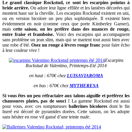
Le grand classique Rockstud, ce sont les escarpins pointus à
bride arrière.
On adore leur ligne effilée et les lanières décorées qui
montent haut sur la cheville. Les escarpins Rockstud existent en uni,
ou en version bicolore un peu plus sophistiquée. Il existent bien
évidemment en noir (comme ceux que porte Kimberley Garner),
mais
cette saison, on les préfère dans des nuances de rouge,
entre fraise et framboise.
Voici des escarpins qui accompagnent
sans problème un jean slim, mais qui se marient tout aussi bien avec
une robe d’été.
Osez un rouge à lèvres rouge franc
pour faire écho
à leur couleur vive !
Escarpins
Rockstud de Valentino, Printemps-Eté 2014
en haut : 670€ chez
LUISAVIAROMA
en bas : 670€ chez
MYTHERESA
Si vous êtes un peu réfractaire aux talons aiguille et préférez les
chaussures plates, pas de souci !
La gamme Rockstud est aussi
pour vous, avec ces somptueuses
ballerines bicolores
dont le fin
liseré est décoré de pyramides dorées. Cette saison, on les adopte
sans hésiter en rose vif gansé d’une teinte
nude
.