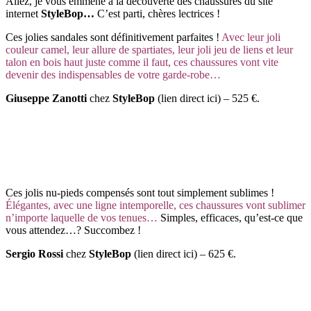
Allez, je vous emmène à la découverte des chaussures du site
internet
StyleBop
…
C’est parti, chères lectrices !
Ces jolies sandales sont définitivement parfaites !
Avec leur joli
couleur camel, leur allure de spartiates, leur joli jeu de liens et leur
talon en bois haut juste comme il faut, ces chaussures vont vite
devenir des indispensables de votre garde-robe…
Giuseppe Zanotti
chez
StyleBop
(lien direct ici) – 525 €.
Ces jolis nu-pieds compensés sont tout simplement sublimes !
Élégantes, avec une ligne intemporelle, ces chaussures vont sublimer
n’importe laquelle de vos tenues…
Simples, efficaces, qu’est-ce que
vous attendez…? Succombez !
Sergio Rossi
chez
StyleBop
(lien direct ici) – 625 €.