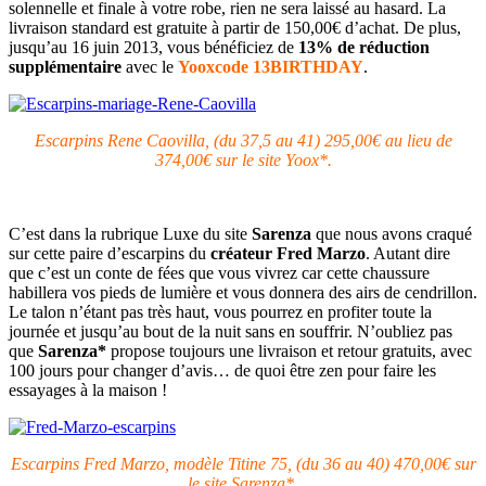
solennelle et finale à votre robe, rien ne sera laissé au hasard. La
livraison standard est gratuite à partir de 150,00€ d’achat. De plus,
jusqu’au 16 juin 2013, vous bénéficiez de
13% de réduction
supplémentaire
avec le
Yooxcode 13BIRTHDAY
.
Escarpins Rene Caovilla, (du 37,5 au 41) 295,00€ au lieu de
374,00€ sur le site Yoox*.
C’est dans la rubrique Luxe du site
Sarenza
que nous avons craqué
sur cette paire d’escarpins du
créateur Fred Marzo
. Autant dire
que c’est un conte de fées que vous vivrez car cette chaussure
habillera vos pieds de lumière et vous donnera des airs de cendrillon.
Le talon n’étant pas très haut, vous pourrez en profiter toute la
journée et jusqu’au bout de la nuit sans en souffrir. N’oubliez pas
que
Sarenza*
propose toujours une livraison et retour gratuits, avec
100 jours pour changer d’avis… de quoi être zen pour faire les
essayages à la maison !
Escarpins Fred Marzo, modèle Titine 75, (du 36 au 40) 470,00€ sur
le site Sarenza*.