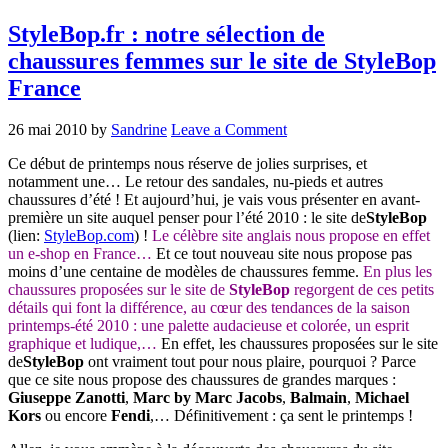
StyleBop.fr : notre sélection de
chaussures femmes sur le site de StyleBop
France
26 mai 2010
by
Sandrine
Leave a Comment
Ce début de printemps nous réserve de jolies surprises, et
notamment une… Le retour des sandales, nu-pieds et autres
chaussures d’été ! Et aujourd’hui, je vais vous présenter en avant-
première un site auquel penser pour l’été 2010 : le site de
StyleBop
(lien:
StyleBop.com
) !
Le célèbre site anglais nous propose en effet
un e-shop en France…
Et ce tout nouveau site nous propose pas
moins d’une centaine de modèles de chaussures femme.
En plus les
chaussures proposées sur le site de
StyleBop
regorgent de ces petits
détails qui font la différence, au cœur des tendances de la saison
printemps-été 2010 : une palette audacieuse et colorée, un esprit
graphique et ludique,…
En effet, les chaussures proposées sur le site
de
StyleBop
ont vraiment tout pour nous plaire, pourquoi ? Parce
que ce site nous propose des chaussures de grandes marques :
Giuseppe Zanotti
,
Marc by Marc Jacobs
,
Balmain
,
Michael
Kors
ou encore
Fendi
,… Définitivement : ça sent le printemps !