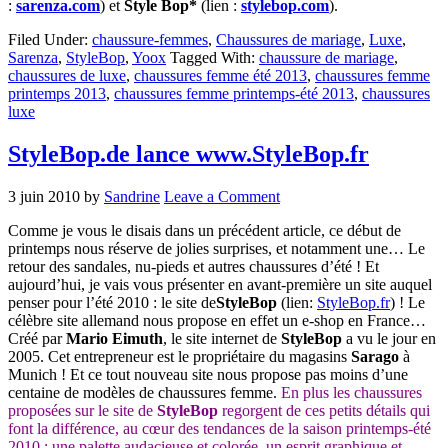
:
sarenza.com
) et
Style Bop*
(lien :
stylebop.com
).
Filed Under:
chaussure-femmes
,
Chaussures de mariage
,
Luxe
,
Sarenza
,
StyleBop
,
Yoox
Tagged With:
chaussure de mariage
,
chaussures de luxe
,
chaussures femme été 2013
,
chaussures femme
printemps 2013
,
chaussures femme printemps-été 2013
,
chaussures
luxe
StyleBop.de lance www.StyleBop.fr
3 juin 2010
by
Sandrine
Leave a Comment
Comme je vous le disais dans un précédent article, ce début de
printemps nous réserve de jolies surprises, et notamment une… Le
retour des sandales, nu-pieds et autres chaussures d’été ! Et
aujourd’hui, je vais vous présenter en avant-première un site auquel
penser pour l’été 2010 : le site de
StyleBop
(lien:
StyleBop.fr
) ! Le
célèbre site allemand nous propose en effet un e-shop en France…
Créé par
Mario Eimuth
, le site internet de
StyleBop
a vu le jour en
2005. Cet entrepreneur est le propriétaire du magasins
Sarago
à
Munich ! Et ce tout nouveau site nous propose pas moins d’une
centaine de modèles de chaussures femme.
En plus les chaussures
proposées sur le site de
StyleBop
regorgent de ces petits détails qui
font la différence, au cœur des tendances de la saison printemps-été
2010 : une palette audacieuse et colorée, un esprit graphique et