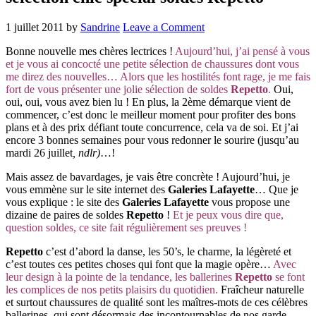
1 juillet 2011
by
Sandrine
Leave a Comment
Bonne nouvelle mes chères lectrices !
Aujourd’hui, j’ai pensé à vous
et je vous ai concocté une petite sélection de chaussures dont vous
me direz des nouvelles… Alors que les hostilités font rage, je me fais
fort de vous présenter une jolie sélection de soldes
Repetto
.
Oui,
oui, oui, vous avez bien lu ! En plus, la 2ème démarque vient de
commencer, c’est donc le meilleur moment pour profiter des bons
plans et à des prix défiant toute concurrence, cela va de soi. Et j’ai
encore 3 bonnes semaines pour vous redonner le sourire (jusqu’au
mardi 26 juillet
, ndlr)
…!
Mais assez de bavardages, je vais être concrète ! Aujourd’hui, je
vous emmène sur le site internet des
Galeries Lafayette
… Que je
vous explique : le site des
Galeries Lafayette
vous propose une
dizaine de paires de soldes
Repetto
!
Et je peux vous dire que,
question soldes, ce site fait régulièrement ses preuves !
Repetto
c’est d’abord la danse, les 50’s, le charme, la légèreté et
c’est toutes ces petites choses qui font que la magie opère…
Avec
leur design à la pointe de la tendance, les ballerines
Repetto
se font
les complices de nos petits plaisirs du quotidien.
Fraîcheur naturelle
et surtout chaussures de qualité sont les maîtres-mots de ces célèbres
ballerines, qui sont désormais des incontournables de nos garde-