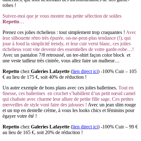
robes !
Suivez-moi que je vous montre ma petite sélection de soldes
Repetto
…
Prenez ces jolies richelieus : tout simplement trop craquantes !
Avec
leur silhouette rétro très épurée, on-ne-peut-plus tendance (!), qui
joue à fond la simplicité trendy, et leur cuir verni blanc, ces jolies
richelieus vont vite devenir des essentielles de votre garde-robe…!
Avec un pantalon 7/8 retroussé, un tee-shirt façon color block et
une veste tailleur très cintrée, vous allez faire un malheur…
Repetto
chez
Galeries Lafayette
(
lien direct ici
) -100% Cuir – 105
€ au lieu de 175 €, soit 40% de réduction !
Un autre exemple de bons plans avec ces jolies ballerines.
Tout en
finesse, ces ballerines en crochet s’habillent d’un petit nœud camel
qui chahute avec charme leur allure de petite fille sage. Ces petites
merveilles de style vont faire des jalouses !
Avec un jean slim rouge
et un top en dentelle crème, à vous les looks chics et féminins pour
égayer votre été !
Repetto
chez
Galeries Lafayette
(
lien direct ici
) -100% Cuir – 99 €
au lieu de 165 €, soit 20% de réduction !