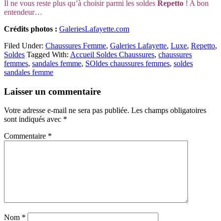
Il ne vous reste plus qu’à choisir parmi les soldes
Repetto
! A bon
entendeur…
Crédits photos :
GaleriesLafayette.com
Filed Under:
Chaussures Femme
,
Galeries Lafayette
,
Luxe
,
Repetto
,
Soldes
Tagged With:
Accueil Soldes Chaussures
,
chaussures
femmes
,
sandales femme
,
SOldes chaussures femmes
,
soldes
sandales femme
Reader
Laisser un commentaire
Interactions
Votre adresse e-mail ne sera pas publiée.
Les champs obligatoires
sont indiqués avec
*
Commentaire
*
Nom
*