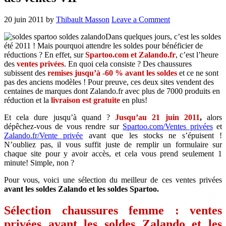
20 juin 2011
by
Thibault Masson
Leave a Comment
Dans quelques jours, c’est les soldes
été 2011 ! Mais pourquoi attendre les soldes pour bénéficier de
réductions ? En effet, sur
Spartoo.com et Zalando.fr
, c’est l’heure
des
ventes privées
. En quoi cela consiste ? Des chaussures
subissent des
remises jusqu’à -60 % avant les soldes
et ce ne sont
pas des anciens modèles ! Pour preuve, ces deux sites vendent des
centaines de marques dont Zalando.fr avec plus de 7000 produits en
réduction et la
livraison est gratuite
en plus!
Et cela dure jusqu’à quand ?
Jusqu’au 21 juin 2011
,
alors
dépêchez-vous de vous rendre sur
Spartoo.com/Ventes privées
et
Zalando.fr/Vente privée
avant que les stocks ne s’épuisent !
N’oubliez pas, il vous suffit juste de remplir un formulaire sur
chaque site pour y avoir accès, et cela vous prend seulement 1
minute! Simple, non ?
Pour vous, voici une sélection du meilleur de ces ventes privées
avant les soldes Zalando et les soldes Spartoo.
Sélection chaussures femme : ventes
privées avant les soldes Zalando et les