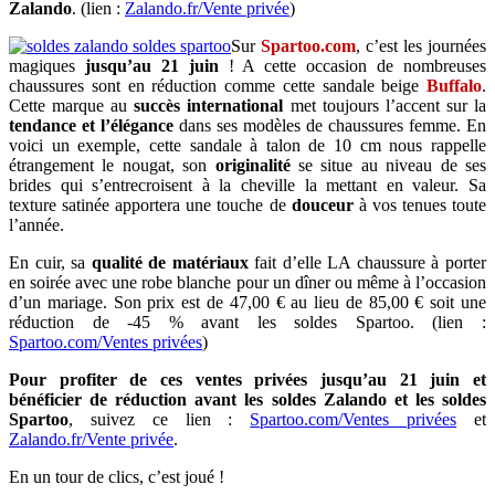
Zalando
. (lien :
Zalando.fr/Vente privée
)
Sur
Spartoo.com
, c’est les journées
magiques
jusqu’au 21 juin
! A cette occasion de nombreuses
chaussures sont en réduction comme cette sandale beige
Buffalo
.
Cette marque au
succès international
met toujours l’accent sur la
tendance et l’élégance
dans ses modèles de chaussures femme. En
voici un exemple, cette sandale à talon de 10 cm nous rappelle
étrangement le nougat, son
originalité
se situe au niveau de ses
brides qui s’entrecroisent à la cheville la mettant en valeur. Sa
texture satinée apportera une touche de
douceur
à vos tenues toute
l’année.
En cuir, sa
qualité de matériaux
fait d’elle LA chaussure à porter
en soirée avec une robe blanche pour un dîner ou même à l’occasion
d’un mariage. Son prix est de 47,00 € au lieu de 85,00 € soit une
réduction de -45 % avant les soldes Spartoo. (lien :
Spartoo.com/Ventes privées
)
Pour profiter de ces ventes privées jusqu’au 21 juin et
bénéficier de réduction avant les soldes Zalando et les soldes
Spartoo
, suivez ce lien :
Spartoo.com/Ventes privées
et
Zalando.fr/Vente privée
.
En un tour de clics, c’est joué !